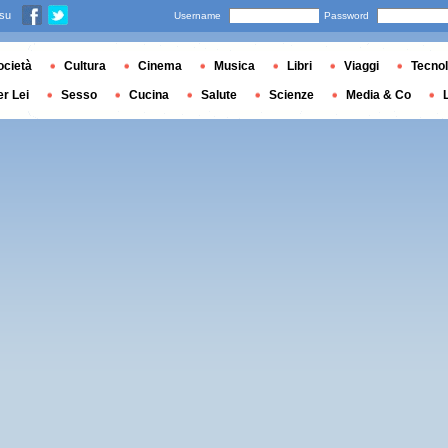
 su
Username
Password
ocietà
Cultura
Cinema
Musica
Libri
Viaggi
Tecnol
er Lei
Sesso
Cucina
Salute
Scienze
Media & Co