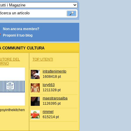
Non ancora membro?
Proponi il tuo blog
A COMMUNITY CULTURA
AUTORE DEL
TOP UTENTI
ORNO
intrattenimento
1608418 pt
lory663
1211328 pt
maestrarosalba
1126395 pt
psyinthekitchen
rimmel
615214 pt