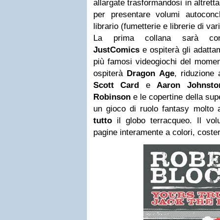
allargate trasformandosi in altrett
per presentare volumi autoconcl
librario (fumetterie e librerie di var
La prima collana sarà contra
JustComics
e ospiterà gli adattam
più famosi videogiochi del moment
ospiterà
Dragon Age
, riduzione
Scott Card
e
Aaron Johnsto
Robinson
e le copertine della su
un gioco di ruolo fantasy molto
tutto
il globo terracqueo. Il vo
pagine interamente a colori, coste