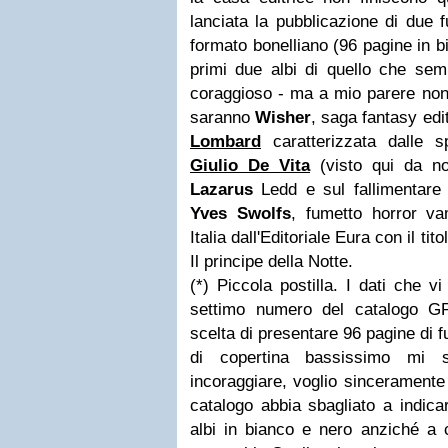
lanciata la pubblicazione di due f
formato bonelliano (96 pagine in bi
primi due albi di quello che se
coraggioso - ma a mio parere non 
saranno
Wisher
, saga fantasy edi
Lombard
caratterizzata dalle s
Giulio De Vita
(visto qui da no
Lazarus
Ledd e sul fallimentare
Yves Swolfs
, fumetto horror va
Italia dall'Editoriale Eura con il tito
Il principe della Notte.
(*) Piccola postilla. I dati che vi
settimo numero del catalogo G
scelta di presentare 96 pagine di 
di copertina bassissimo mi 
incoraggiare, voglio sinceramente
catalogo abbia sbagliato a indicar
albi in bianco e nero anziché a 