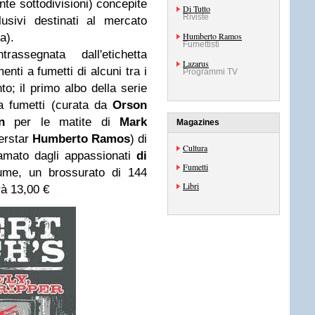
ante sottodivisioni) concepite
Di Tutto
Riviste
usivi destinati al mercato
Humberto Ramos
ia).
Fumettisti
ssegnata dall'etichetta
Lazarus
enti a fumetti di alcuni tra i
Programmi TV
o; il primo albo della serie
 a fumetti (curata da
Orson
n
per le matite di
Mark
Magazines
perstar
Humberto Ramos
) di
Cultura
 amato dagli appassionati
di
Fumetti
lume, un brossurato di 144
Libri
rà 13,00 €