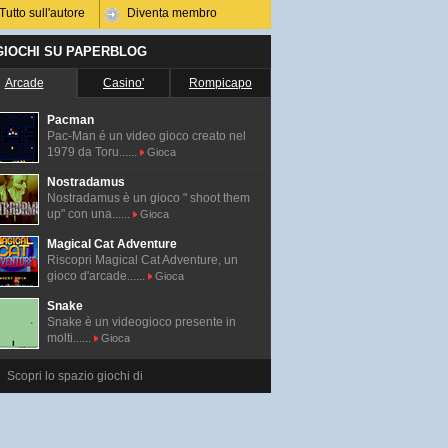
Tutto sull'autore
Diventa membro
 GIOCHI SU PAPERBLOG
Arcade
Casino'
Rompicapo
Pacman
Pac-Man é un video gioco creato nel
1979 da Toru......
Gioca
Nostradamus
Nostradamus è un gioco " shoot them
up" con una......
Gioca
Magical Cat Adventure
Riscopri Magical Cat Adventure, un
gioco d'arcade......
Gioca
Snake
Snake è un videogioco presente in
molti......
Gioca
Scopri lo spazio giochi di