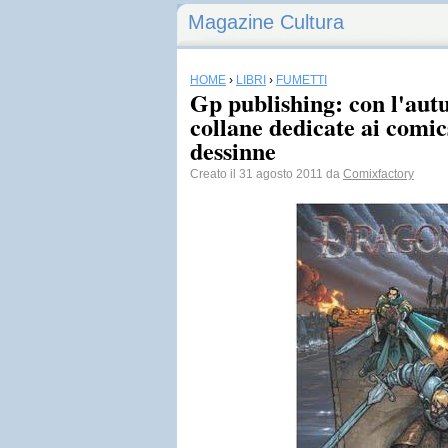
Magazine Cultura
HOME
›
LIBRI
›
FUMETTI
Gp publishing: con l'aut
collane dedicate ai comic
dessinne
Creato il 31 agosto 2011 da
Comixfactory