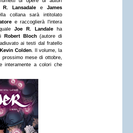
fumetti di opere di autori
 R. Lansadale
e
James
la collana sarà intitolato
atore
e raccoglierà l'intera
 quale
Joe R. Landale
ha
di
Robert Bloch
(autore di
iuvato ai testi dal fratello
Kevin Colden
. Il volume, la
il prossimo mese di ottobre,
e interamente a colori che