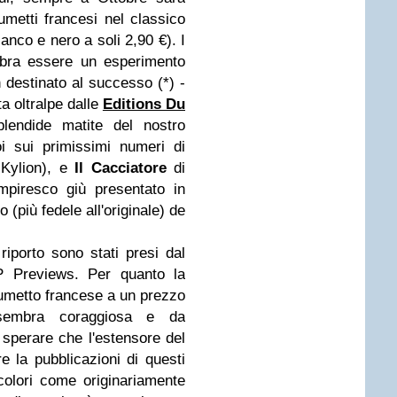
umetti francesi nel classico
anco e nero a soli 2,90 €). I
mbra essere un esperimento
destinato al successo (*) -
ta oltralpe dalle
Editions Du
plendide matite del nostro
i sui primissimi numeri di
 Kylion), e
Il Cacciatore
di
mpiresco giù presentato in
lo (più fedele all'originale) de
 riporto sono stati presi dal
P Previews. Per quanto la
fumetto francese a un prezzo
sembra coraggiosa e da
 sperare che l'estensore del
e la pubblicazioni di questi
colori come originariamente