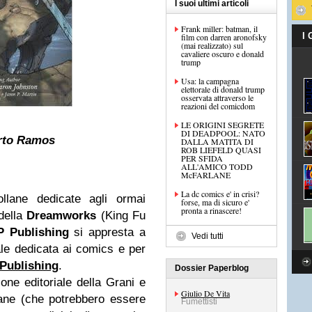
I suoi ultimi articoli
Frank miller: batman, il
I
film con darren aronofsky
(mai realizzato) sul
cavaliere oscuro e donald
trump
Usa: la campagna
elettorale di donald trump
osservata attraverso le
reazioni del comicdom
LE ORIGINI SEGRETE
DI DEADPOOL: NATO
rto Ramos
DALLA MATITA DI
ROB LIEFELD QUASI
PER SFIDA
ALL'AMICO TODD
McFARLANE
La dc comics e' in crisi?
ollane dedicate agli ormai
forse, ma di sicuro e'
pronta a rinascere!
della
Dreamworks
(King Fu
 Publishing
si appresta a
Vedi tutti
iale dedicata ai comics e per
Publishing
.
Dossier Paperblog
one editoriale della Grani e
Giulio De Vita
lane (che potrebbero essere
Fumettisti