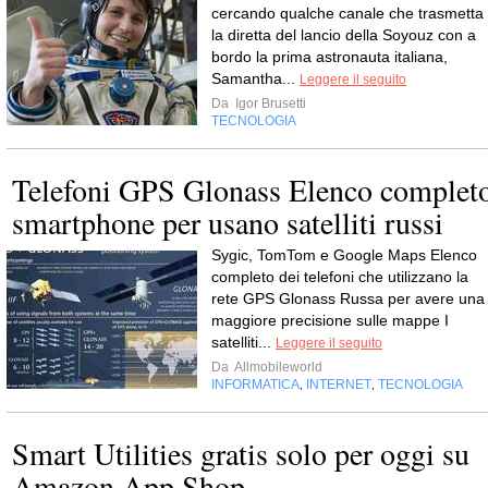
cercando qualche canale che trasmetta
la diretta del lancio della Soyouz con a
bordo la prima astronauta italiana,
Samantha...
Leggere il seguito
Da
Igor Brusetti
TECNOLOGIA
Telefoni GPS Glonass Elenco complet
smartphone per usano satelliti russi
Sygic, TomTom e Google Maps Elenco
completo dei telefoni che utilizzano la
rete GPS Glonass Russa per avere una
maggiore precisione sulle mappe I
satelliti...
Leggere il seguito
Da
Allmobileworld
INFORMATICA
INTERNET
TECNOLOGIA
,
,
Smart Utilities gratis solo per oggi su
Amazon App Shop