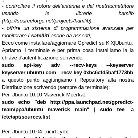
- controllare il rotore dell’antenna e del ricetrasmettitore
usando le librerie hamlib
(http://sourceforge.net/projects/hamlib);
- offrire un sistema di programmazione avanzata per
monitorare
i satelliti
anche da assenti;
Ecco come installare/aggiornare Gpredict su K|X|Ubuntu.
Apriamo il terminale e per prima cosa installiamo la la
chiave d'autentificazione scrivendo:
sudo apt-key adv --recv-keys --keyserver
keyserver.ubuntu.com --recv-key 0xbc6cfd5baf1773bb
a questo punto aggiungiamo i Repository alla nostra
Distribuzione scrivendo (sempre da terminale):
Per Ubuntu 10.10 Maverick Meerkat:
sudo echo "deb http://ppa.launchpad.net/gpredict-
team/ppa/ubuntu maverick main" | sudo tee -a
/etc/apt/sources.list
Per Ubuntu 10.04 Lucid Lynx: