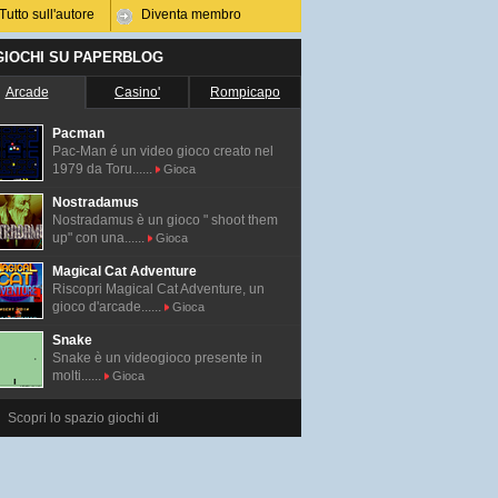
Tutto sull'autore
Diventa membro
 GIOCHI SU PAPERBLOG
Arcade
Casino'
Rompicapo
Pacman
Pac-Man é un video gioco creato nel
1979 da Toru......
Gioca
Nostradamus
Nostradamus è un gioco " shoot them
up" con una......
Gioca
Magical Cat Adventure
Riscopri Magical Cat Adventure, un
gioco d'arcade......
Gioca
Snake
Snake è un videogioco presente in
molti......
Gioca
Scopri lo spazio giochi di