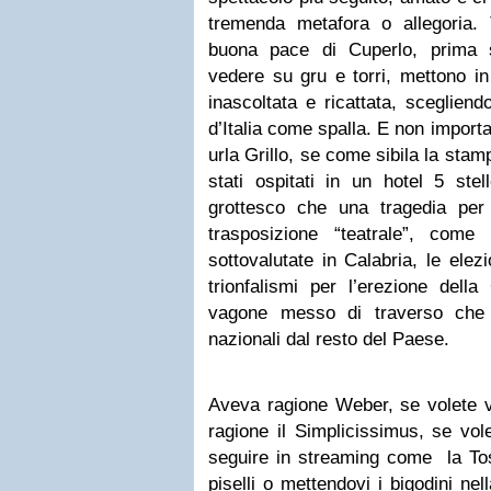
tremenda metafora o allegoria.
buona pace di Cuperlo, prima s
vedere su gru e torri, mettono in
inascoltata e ricattata, scegliend
d’Italia come spalla. E non impor
urla Grillo, se come sibila la stam
stati ospitati in un hotel 5 stel
grottesco che una tragedia per
trasposizione “teatrale”, come
sottovalutate in Calabria, le elez
trionfalismi per l’erezione dell
vagone messo di traverso che is
nazionali dal resto del Paese.
Aveva ragione Weber, se volete v
ragione il Simplicissimus, se vol
seguire in streaming come la Tos
piselli o mettendovi i bigodini nel