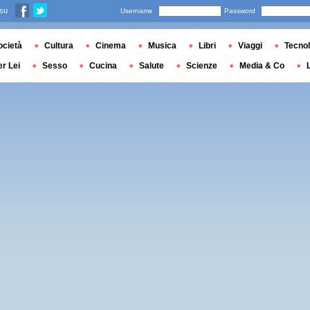
 su
Username
Password
ocietà
Cultura
Cinema
Musica
Libri
Viaggi
Tecnol
er Lei
Sesso
Cucina
Salute
Scienze
Media & Co