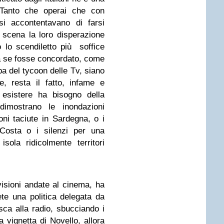
 Tanto che operai che con
i accontentavano di farsi
 scena la loro disperazione
o lo scendiletto più soffice
ta se fosse concordato, come
pa del tycoon delle Tv, siano
le, resta il fatto, infame e
 esistere ha bisogno della
 dimostrano le inondazioni
ioni taciute in Sardegna, o i
a Costa o i silenzi per una
ola ridicolmente territori
isioni andate al cinema, ha
ete una politica delegata da
ca alla radio, sbucciando i
la vignetta di Novello, allora