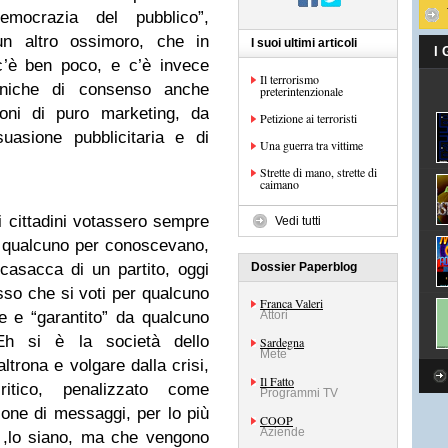
emocrazia del pubblico”,
n altro ossimoro, che in
I suoi ultimi articoli
I
c’è ben poco, e c’è invece
Il terrorismo
cniche di consenso anche
preterintenzionale
zioni di puro marketing, da
Petizione ai terroristi
suasione pubblicitaria e di
Una guerra tra vittime
Strette di mano, strette di
caimano
i cittadini votassero sempre
Vedi tutti
r qualcuno per conoscevano,
asacca di un partito, oggi
Dossier Paperblog
so che si voti per qualcuno
Franca Valeri
e e “garantito” da qualcuno
Attori
 Eh si è la società dello
Sardegna
Mete
altrona e volgare dalla crisi,
Il Fatto
tico, penalizzato come
Programmi TV
ione di messaggi, per lo più
COOP
Aziende
 ,lo siano, ma che vengono