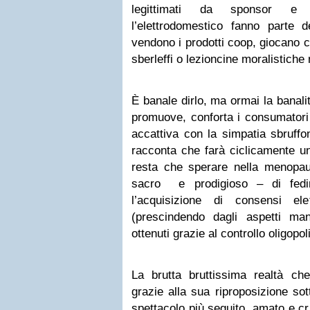
legittimati da sponsor e 
l’elettrodomestico fanno parte de
vendono i prodotti coop, giocano c
sberleffi o lezioncine moralistiche n
È banale dirlo, ma ormai la banali
promuove, conforta i consumatori e
accattiva con la simpatia sbruffon
racconta che farà ciclicamente u
resta che sperare nella menopaus
sacro e prodigioso – di fedi
l’acquisizione di consensi ele
(prescindendo dagli aspetti mani
ottenuti grazie al controllo oligopol
La brutta bruttissima realtà c
grazie alla sua riproposizione sot
spettacolo più seguito, amato e cri