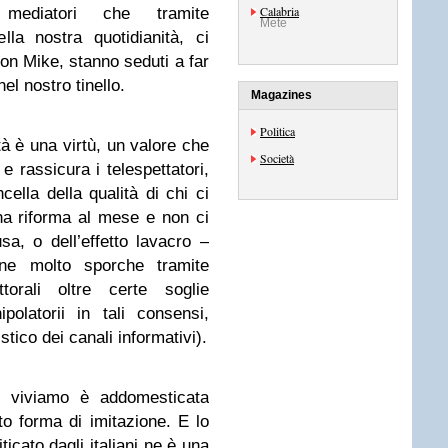
Calabria
mediatori che tramite
Mete
lla nostra quotidianità, ci
on Mike, stanno seduti a far
el nostro tinello.
Magazines
Politica
tà è una virtù, un valore che
Società
 rassicura i telespettatori,
cella della qualità di chi ci
na riforma al mese e non ci
a, o dell’effetto lavacro –
ne molto sporche tramite
ttorali oltre certe soglie
polatorii in tali consensi,
istico dei canali informativi).
he viviamo è addomesticata
to forma di imitazione. E lo
ticato dagli italiani ne è una