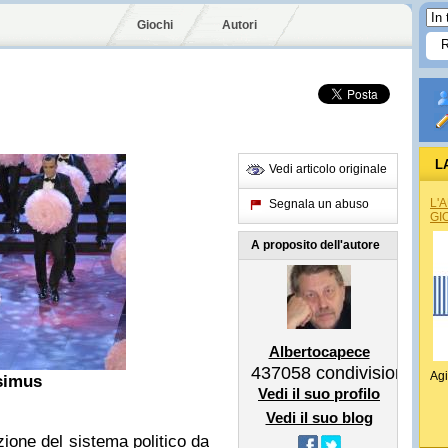
Giochi
Autori
L
Vedi articolo originale
L'
Segnala un abuso
GI
A proposito dell'autore
Albertocapece
437058
condivisioni
Agi
simus
Vedi il suo profilo
Vedi il suo blog
zione del sistema politico da