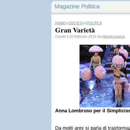
Magazine Politica
HOME
›
SOCIETÀ
›
POLITICA
Gran Varietà
Creato il 20 febbraio 2014 da
Albertocapece
Anna Lombroso per il Simplicis
Da molti anni si parla di trasforma