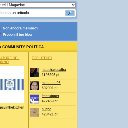
Non ancora membro?
Proponi il tuo blog
A COMMUNITY POLITICA
AUTORE DEL
TOP UTENTI
ORNO
maestrarosalba
1126395 pt
marianna06
602991 pt
freeskipper
472459 pt
psyinthekitchen
hugor
428421 pt