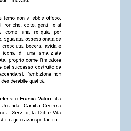
 del rinnovare.
 e temo non vi abbia offeso,
 ironiche, colte, gentili e al
ita come una reliquia per
, sguaiata, ossessionata da
 cresciuta, becera, avida e
 icona di una smaliziata
ta, proprio come l’imitatore
ote del successo costruito da
ffaccendarsi, l’ambizione non
desiderabile qualità.
referisco
Franca Valeri
alla
la Jolanda, Camilla Cederna
i ai Servillo, la Dolce Vita
esto tragico avanspettacolo.