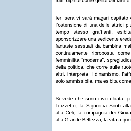
futili dipinte come gente del fare e
Ieri sera vi sarà magari capitato
l’ostensione di una delle attrici più
tempo stesso graffianti, esib
sponsorizzare una sedicente erede
fantasie sessuali da bambina mal
continuamente riproposta come
femminilità “moderna”, spregiudica
della politica, che corre sulle ru
altri, interpreta il dinamismo, l’a
solo ammissibile, ma esibita come 
Si vede che sono invecchiata, p
Litizzetto, la Signorina Snob al
alla Celi, la compagnia dei Giovan
alla Grande Bellezza, la vita a qu