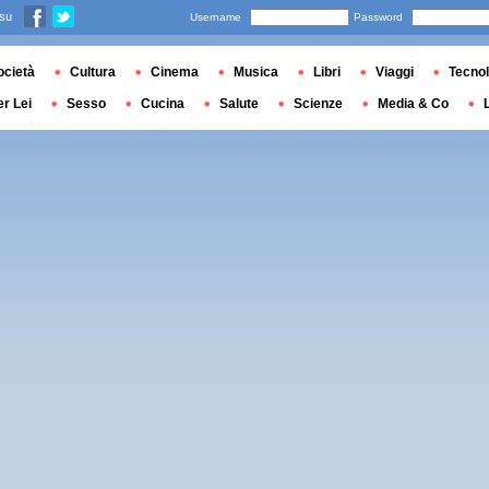
 su
Username
Password
ocietà
Cultura
Cinema
Musica
Libri
Viaggi
Tecnol
er Lei
Sesso
Cucina
Salute
Scienze
Media & Co