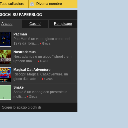
Tutto sull'autore
Diventa membro
 GIOCHI SU PAPERBLOG
Arcade
Casino'
Rompicapo
Pacman
Pac-Man é un video gioco creato nel
1979 da Toru......
Gioca
Nostradamus
Nostradamus è un gioco " shoot them
up" con una......
Gioca
Magical Cat Adventure
Riscopri Magical Cat Adventure, un
gioco d'arcade......
Gioca
Snake
Snake è un videogioco presente in
molti......
Gioca
Scopri lo spazio giochi di