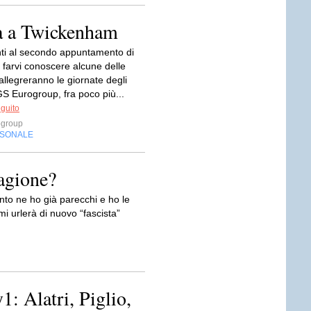
a a Twickenham
nti al secondo appuntamento di
 farvi conoscere alcune delle
llegreranno le giornate degli
GS Eurogroup, fra poco più...
eguito
ogroup
RSONALE
ragione?
nto ne ho già parecchi e ho le
i urlerà di nuovo “fascista”
: Alatri, Piglio,