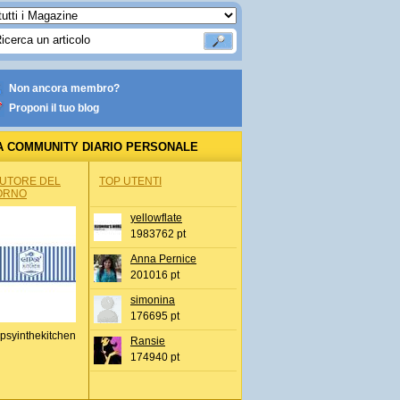
Non ancora membro?
Proponi il tuo blog
A COMMUNITY DIARIO PERSONALE
AUTORE DEL
TOP UTENTI
ORNO
yellowflate
1983762 pt
Anna Pernice
201016 pt
simonina
176695 pt
psyinthekitchen
Ransie
174940 pt