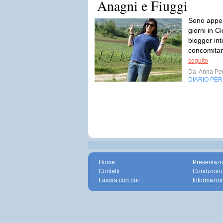
Anagni e Fiuggi
Sono appen
giorni in Ci
blogger int
concomitan
seguito
Da
Anna Per
DIARIO PE
Home
Presentazi
Contatti
Condizioni
Lavora con noi
Informazio