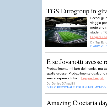
TGS Eurogroup in git
Eccoci giu
viaggio per
mete che ra
studenti T
Leggere il s
Da
Tgs Eur
DIARIO PE
E se Jovanotti avesse 
Probabilmente mi farò dei nemici, ma ta
spalle grosse. Probabilmente qualcuno m
senza sapere chi ha...
Leggere il seguito
Da
Denise D'Angelilli
DIARIO PERSONALE
ITALIANI NEL MONDO
,
Amazing Ciociaria day1