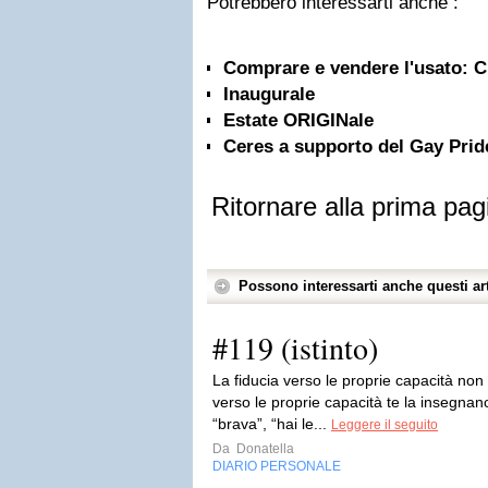
Potrebbero interessarti anche :
Comprare e vendere l'usato: Cr
Inaugurale
Estate ORIGINale
Ceres a supporto del Gay Pri
Ritornare alla prima pag
Possono interessarti anche questi art
#119 (istinto)
La fiducia verso le proprie capacità non
verso le proprie capacità te la insegnano
“brava”, “hai le...
Leggere il seguito
Da
Donatella
DIARIO PERSONALE