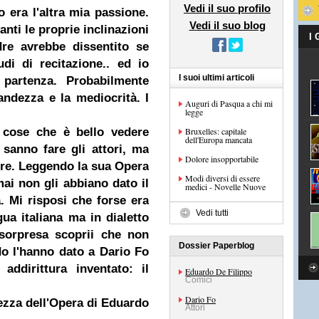
Vedi il suo profilo
 era l'altra mia passione.
Vedi il suo blog
nti le proprie inclinazioni
I
re avrebbe dissentito se
udi di recitazione.. ed io
I suoi ultimi articoli
partenza.
Probabilmente
andezza e la mediocrità.
I
Auguri di Pasqua a chi mi
legge
 cose che è bello vedere
Bruxelles: capitale
dell'Europa mancata
 sanno fare gli attori, ma
Dolore insopportabile
re.
Leggendo la sua Opera
Modi diversi di essere
i non gli abbiano dato il
medici - Novelle Nuove
. Mi risposi che forse era
Vedi tutti
ua italiana ma in dialetto
orpresa scoprii che non
Dossier Paperblog
do l'hanno dato a
Dario Fo
addirittura inventato: il
Eduardo De Filippo
Comici
Dario Fo
zza dell'Opera di Eduardo
Attori