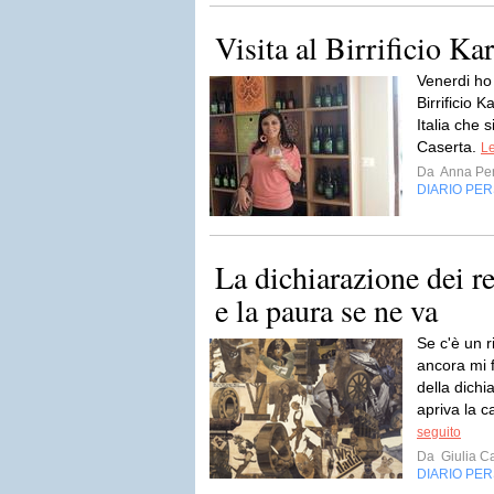
Visita al Birrificio K
Venerdi ho 
Birrificio 
Italia che s
Caserta.
Le
Da
Anna Per
DIARIO PE
La dichiarazione dei r
e la paura se ne va
Se c'è un ri
ancora mi fa
della dichi
apriva la c
seguito
Da
Giulia Ca
DIARIO PE