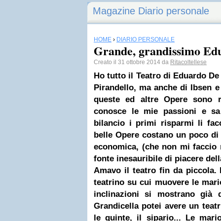
Magazine Diario personale
HOME
›
DIARIO PERSONALE
Grande, grandissimo Ed
Creato il 31 ottobre 2014 da
Ritacoltellese
Ho tutto il Teatro di Eduardo De
Pirandello, ma anche di Ibsen e 
queste ed altre Opere sono r
conosce le mie passioni e sa
bilancio i primi risparmi li fa
belle Opere costano un poco di p
economica, (che non mi faccio
fonte inesauribile di piacere dell
Amavo il teatro fin da piccola.
teatrino su cui muovere le mario
inclinazioni si mostrano già d
Grandicella potei avere un tea
le quinte, il sipario... Le mari