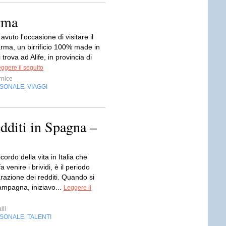
arma
avuto l'occasione di visitare il
Karma, un birrificio 100% made in
i trova ad Alife, in provincia di
ggere il seguito
nice
RSONALE
VIAGGI
,
edditi in Spagna –
cordo della vita in Italia che
 venire i brividi, è il periodo
arazione dei redditi. Quando si
ampagna, iniziavo...
Leggere il
lli
RSONALE
TALENTI
,