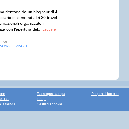
a rientrata da un blog tour di 4
ociaria insieme ad altri 30 travel
ernazionali organizzato in
za con l'apertura del...
Leggere il
nice
RSONALE
VIAGGI
,
one
Rassegna stampa
Proponi il tuo blog
 d'uso
F.A.Q.
ni azienda
Gestisci i cookie