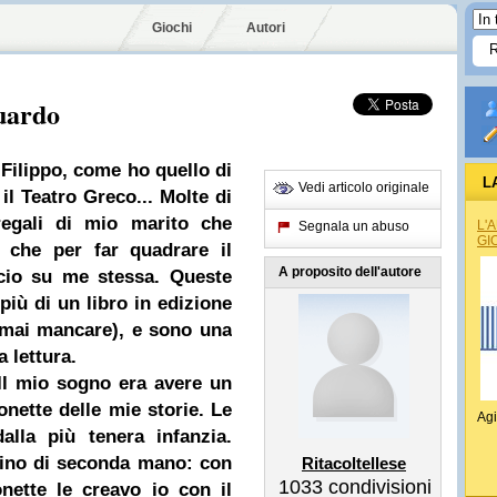
Giochi
Autori
uardo
 Filippo, come ho quello di
L
Vedi articolo originale
il Teatro Greco...
Molte di
egali di mio marito che
L'
Segnala un abuso
GI
 che per far quadrare il
A proposito dell'autore
ccio su me stessa.
Queste
iù di un libro in edizione
 mai mancare), e sono una
a lettura.
 Il mio sogno era avere un
nette delle mie storie. Le
Agi
alla più tenera infanzia.
trino di seconda mano: con
Ritacoltellese
1033
condivisioni
onette le creavo io con il