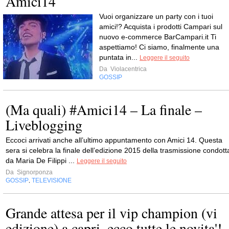
Amici14
Vuoi organizzare un party con i tuoi
amici!? Acquista i prodotti Campari sul
nuovo e-commerce BarCampari.it Ti
aspettiamo! Ci siamo, finalmente una
puntata in...
Leggere il seguito
Da
Violacentrica
GOSSIP
(Ma quali) #Amici14 – La finale –
Liveblogging
Eccoci arrivati anche all’ultimo appuntamento con Amici 14. Questa
sera si celebra la finale dell’edizione 2015 della trasmissione condott
da Maria De Filippi ...
Leggere il seguito
Da
Signorponza
GOSSIP
TELEVISIONE
,
Grande attesa per il vip champion (vi
edizione) a capri. ecco tutte le novita'!