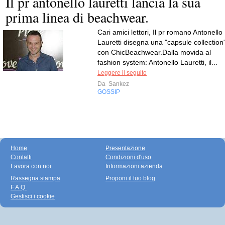
Il pr antonello lauretti lancia la sua
prima linea di beachwear.
Cari amici lettori, Il pr romano Antonello
Lauretti disegna una "capsule collection
con ChicBeachwear.Dalla movida al
fashion system: Antonello Lauretti, il...
Leggere il seguito
Da
Sankez
GOSSIP
Home
Presentazione
Contatti
Condizioni d'uso
Lavora con noi
Informazioni azienda
Rassegna stampa
Proponi il tuo blog
F.A.Q.
Gestisci i cookie