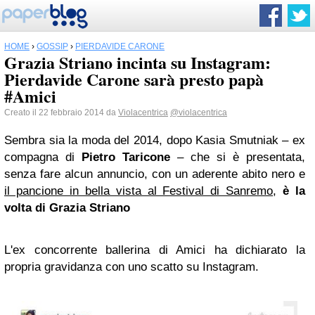
HOME
›
GOSSIP
›
PIERDAVIDE CARONE
Grazia Striano incinta su Instagram:
Pierdavide Carone sarà presto papà
#Amici
Creato il 22 febbraio 2014 da
Violacentrica
@violacentrica
Sembra sia la moda del 2014, dopo Kasia Smutniak – ex
compagna di
Pietro Taricone
– che si è presentata
,
senza fare alcun annuncio,
con un aderente abito nero e
il pancione in bella vista al Festival di Sanremo
,
è la
volta di Grazia Striano
L'ex concorrente ballerina di Amici ha dichiarato la
propria gravidanza con uno scatto su Instagram.