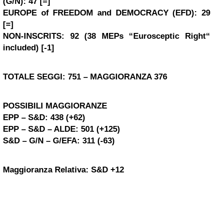
(G/N)
: 47
[=]
EUROPE of FREEDOM and DEMOCRACY (EFD)
: 29
[=]
NON-INSCRITS
: 92 (38 MEPs “
Eurosceptic Right
“
included
)
[-1]
TOTALE SEGGI: 751 – MAGGIORANZA 376
POSSIBILI MAGGIORANZE
EPP
–
S&D
: 438 (+62)
EPP
–
S&D
–
ALDE
: 501 (+125)
S&D
–
G/N
–
G/EFA
: 311 (-63)
Maggioranza Relativa:
S&D +12