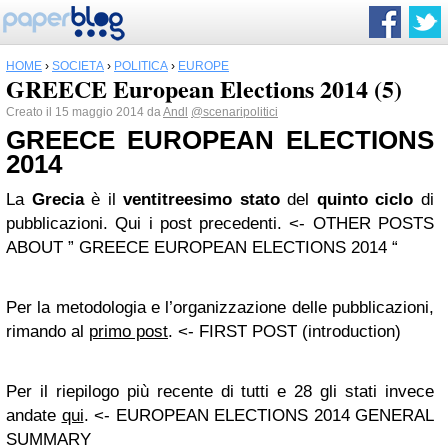
HOME
›
SOCIETÀ
›
POLITICA
›
EUROPE
GREECE European Elections 2014 (5)
Creato il 15 maggio 2014 da
Andl
@scenaripolitici
GREECE EUROPEAN ELECTIONS
2014
La
Grecia
è il
ventitreesimo stato
del
quinto ciclo
di
pubblicazioni. Qui i post precedenti. <-
OTHER POSTS
ABOUT ” GREECE EUROPEAN ELECTIONS 2014 “
Per la metodologia e l’organizzazione delle pubblicazioni,
rimando al
primo post
. <-
FIRST POST (introduction)
Per il riepilogo più recente di tutti e 28 gli stati invece
andate
qui
. <-
EUROPEAN ELECTIONS 2014 GENERAL
SUMMARY