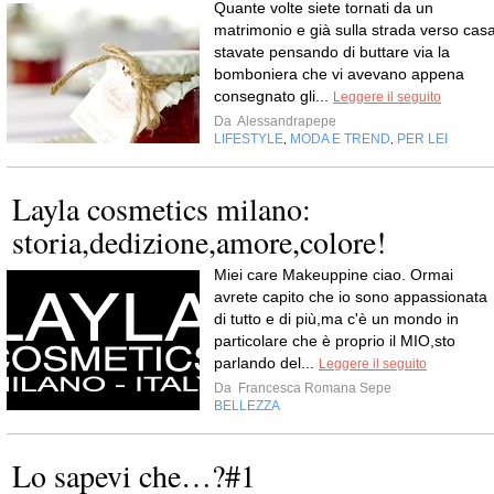
Quante volte siete tornati da un
matrimonio e già sulla strada verso cas
stavate pensando di buttare via la
bomboniera che vi avevano appena
consegnato gli...
Leggere il seguito
Da
Alessandrapepe
LIFESTYLE
MODA E TREND
PER LEI
,
,
Layla cosmetics milano:
storia,dedizione,amore,colore!
Miei care Makeuppine ciao. Ormai
avrete capito che io sono appassionata
di tutto e di più,ma c'è un mondo in
particolare che è proprio il MIO,sto
parlando del...
Leggere il seguito
Da
Francesca Romana Sepe
BELLEZZA
Lo sapevi che…?#1