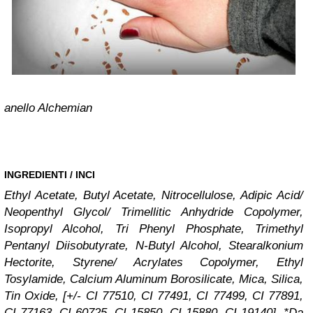
anello Alchemian
INGREDIENTI / INCI
Ethyl Acetate, Butyl Acetate, Nitrocellulose, Adipic Acid/
Neopenthyl Glycol/ Trimellitic Anhydride Copolymer,
Isopropyl Alcohol, Tri Phenyl Phosphate, Trimethyl
Pentanyl Diisobutyrate, N-Butyl Alcohol, Stearalkonium
Hectorite, Styrene/ Acrylates Copolymer, Ethyl
Tosylamide, Calcium Aluminum Borosilicate, Mica, Silica,
Tin Oxide, [+/- CI 77510, CI 77491, CI 77499, CI 77891,
CI 77163, CI 60725, CI 15850, CI 15880, CI 19140]. *Da