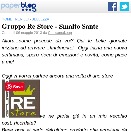
HOME
›
PER LEI
›
BELLEZZA
Gruppo Re Store - Smalto Sante
Creato il 06 maggio 2013 da
Chiccamakeup
Allora...come procede da voi? Qui le belle giornate
iniziano ad arrivare ..finalmente! Oggi inizia una nuova
settimana, spero ricca di emozioni e novità, come piace
a me!
Oggi vi vorrei parlare ancora una volta di uno store
Save
ve ne parlai già in un mio vecchio
post..
ricordate?
Bene oggi vi parlo dell'ultimo prodotto che acquistai da