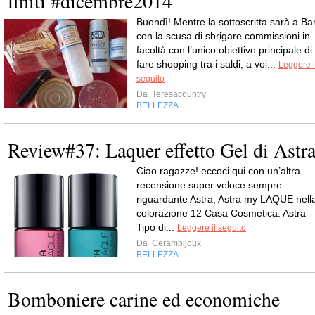
finiti #dicembre2014
Buondì! Mentre la sottoscritta sarà a Bar
con la scusa di sbrigare commissioni in
facoltà con l’unico obiettivo principale di
fare shopping tra i saldi, a voi...
Leggere i
seguito
Da
Teresacountry
BELLEZZA
Review#37: Laquer effetto Gel di Astr
Ciao ragazze! eccoci qui con un’altra
recensione super veloce sempre
riguardante Astra, Astra my LAQUE nell
colorazione 12 Casa Cosmetica: Astra
Tipo di...
Leggere il seguito
Da
Cerambijoux
BELLEZZA
Bomboniere carine ed economiche