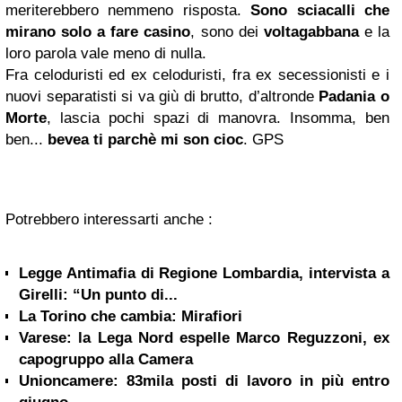
meriterebbero nemmeno risposta.
Sono sciacalli che
mirano solo a fare casino
, sono dei
voltagabbana
e la
loro parola vale meno di nulla.
Fra celoduristi ed ex celoduristi, fra ex secessionisti e i
nuovi separatisti si va giù di brutto, d’altronde
Padania o
Morte
, lascia pochi spazi di manovra. Insomma, ben
ben...
bevea ti parchè mi son cioc
. GPS
Potrebbero interessarti anche :
Legge Antimafia di Regione Lombardia, intervista a
Girelli: “Un punto di...
La Torino che cambia: Mirafiori
Varese: la Lega Nord espelle Marco Reguzzoni, ex
capogruppo alla Camera
Unioncamere: 83mila posti di lavoro in più entro