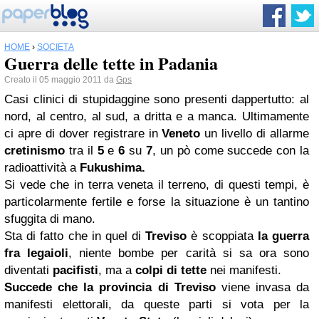
HOME
›
SOCIETÀ
Guerra delle tette in Padania
Creato il 05 maggio 2011 da
Gps
Casi clinici di stupidaggine sono presenti dappertutto: al
nord, al centro, al sud, a dritta e a manca. Ultimamente
ci apre di dover registrare in
Veneto
un livello di allarme
cretinismo
tra il
5
e
6
su
7
, un pò come succede con la
radioattività a
Fukushima.
Si vede che in terra veneta il terreno, di questi tempi, è
particolarmente fertile e forse la situazione è un tantino
sfuggita di mano.
Sta di fatto che in quel di
Treviso
è scoppiata
la guerra
fra legaioli
, niente bombe per carità si sa ora sono
diventati
pacifisti
, ma a
colpi di tette
nei manifesti.
Succede che la provincia di Treviso
viene invasa da
manifesti elettorali, da queste parti si vota per la