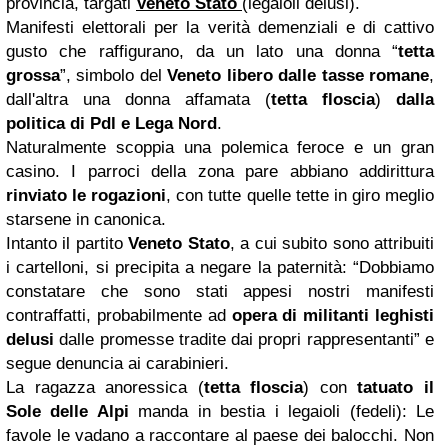
provincia, targati
Veneto
Stato
(legaioli delusi).
Manifesti elettorali per la verità demenziali e di cattivo
gusto che raffigurano, da un lato una donna “
tetta
grossa
”, simbolo del
Veneto libero dalle tasse romane
,
dall'altra una donna affamata (
tetta floscia
)
dalla
politica di Pdl e Lega Nord
.
Naturalmente scoppia una polemica feroce e un gran
casino. I parroci della zona pare abbiano addirittura
rinviato le rogazioni
, con tutte quelle tette in giro meglio
starsene in canonica.
Intanto il partito
Veneto Stato
, a cui subito sono attribuiti
i cartelloni, si precipita a negare la paternità: “Dobbiamo
constatare che sono stati appesi nostri manifesti
contraffatti, probabilmente ad
opera di militanti leghisti
delusi
dalle promesse tradite dai propri rappresentanti” e
segue denuncia ai carabinieri.
La ragazza anoressica (
tetta floscia
) con
tatuato il
Sole delle Alpi
manda in bestia i legaioli (fedeli): Le
favole le vadano a raccontare al paese dei balocchi. Non