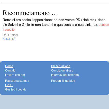
Ricominciamooo …
Renzi si era scelto l'opposizione: se non votate PD (cioè me), dopo
c'è Salvini o Grillo (e non Landini o qualcosa alla sua sinistra).
Legger
il seguito
Da
Funicelli
SOCIETÀ
Home
Presentazione
Contatti
Condizioni d'uso
Lavora con noi
Informazioni azienda
Rassegna stampa
Proponi il tuo blog
F.A.Q.
Gestisci i cookie