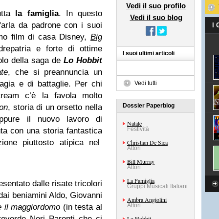
Vedi il suo profilo
tutta
la famiglia
. In questo
Vedi il suo blog
arla da padrone con i suoi
I
imo film di casa Disney,
Big
repatria e forte di ottime
I suoi ultimi articoli
tolo della saga de
Lo Hobbit
ate
, che si preannuncia un
agia e di battaglie. Per chi
Vedi tutti
ream c’è la favola molto
Dossier Paperblog
on
, storia di un orsetto nella
oppure il nuovo lavoro di
Natale
Festività
ta con una storia fantastica
zione piuttosto atipica nel
Christian De Sica
Attori
Bill Murray
Attori
La Famiglia
sentato dalle risate tricolori
Gruppi Musicali Italiani
 dai beniamini Aldo, Giovanni
Ambra Angiolini
Attori
o e il maggiordomo
(in testa al
everde Neri Parenti che ci
Lo Hobbit