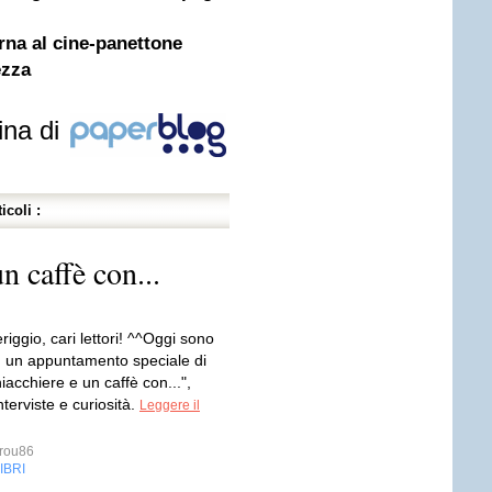
orna al cine-panettone
ezza
ina di
icoli :
n caffè con...
ggio, cari lettori! ^^Oggi sono
n un appuntamento speciale di
iacchiere e un caffè con...",
nterviste e curiosità.
Leggere il
rou86
IBRI