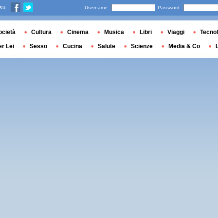
 su
Username
Password
ocietà
Cultura
Cinema
Musica
Libri
Viaggi
Tecnol
er Lei
Sesso
Cucina
Salute
Scienze
Media & Co