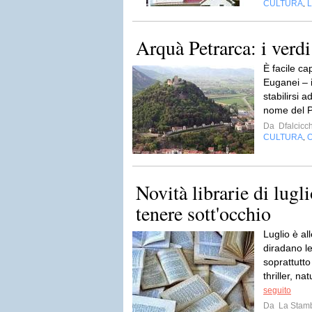
CULTURA
L
,
Arquà Petrarca: i verdi
È facile ca
Euganei – i
stabilirsi 
nome del P
Da
Dfalcicc
CULTURA
O
,
Novità librarie di lugl
tenere sott'occhio
Luglio è all
diradano l
soprattutto 
thriller, n
seguito
Da
La Stamb