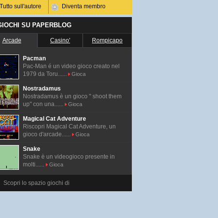
Tutto sull'autore
Diventa membro
 GIOCHI SU PAPERBLOG
Arcade
Casino'
Rompicapo
Pacman
Pac-Man é un video gioco creato nel
1979 da Toru......
Gioca
Nostradamus
Nostradamus è un gioco " shoot them
up" con una......
Gioca
Magical Cat Adventure
Riscopri Magical Cat Adventure, un
gioco d'arcade......
Gioca
Snake
Snake è un videogioco presente in
molti......
Gioca
Scopri lo spazio giochi di