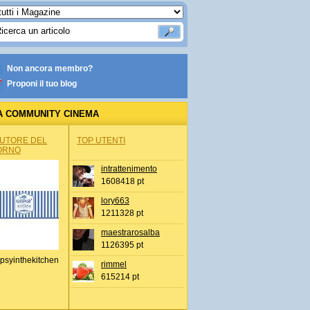
Non ancora membro?
Proponi il tuo blog
A COMMUNITY CINEMA
AUTORE DEL
TOP UTENTI
ORNO
intrattenimento
1608418 pt
lory663
1211328 pt
maestrarosalba
1126395 pt
psyinthekitchen
rimmel
615214 pt