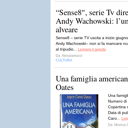
“Sense8″, serie Tv dir
Andy Wachowski: l’u
alveare
Sense8 – serie TV uscita a inizio giugno
Andy Wachowski– non si fa mancare nulla
al tripudio...
Leggere il seguito
Da
Alessiamocci
CULTURA
Una famiglia american
Oates
Una famigl
Numero di 
Copertina 
Data di pu
Caro...
Legg
Da
Monica S