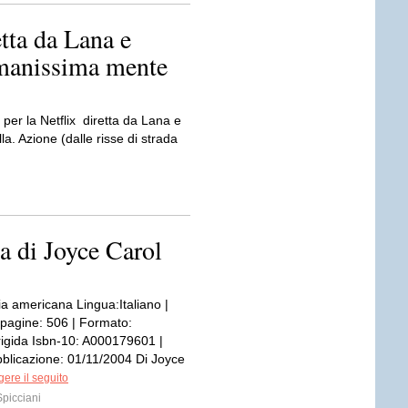
etta da Lana e
manissima mente
 per la Netflix diretta da Lana e
. Azione (dalle risse di strada
a di Joyce Carol
ia americana Lingua:Italiano |
pagine: 506 | Formato:
rigida Isbn-10: A000179601 |
bblicazione: 01/11/2004 Di Joyce
ere il seguito
picciani