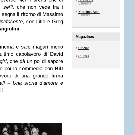
Cinema
 sei?
, che non vede fra i
Massimo Boldi
segna il ritorno di Massimo
Comici
upefacente
, con Lillo e Greg
ngiolini
.
Magazines
 cinema e sale magari meno
Cinema
 l’ultimo capolavoro di David
Cultura
irl
, che dà un po’ di sapore
lare poi la commedia con
Bill
avoro di una grande firma
all – Una storia d’amore e
i!