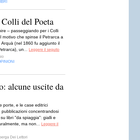
IBRI
 Colli del Poeta
pire – passeggiando per i Colli
l motivo che spinse il Petrarca a
ad Arquà (nel 1860 fu aggiunto il
etrarca), un...
Leggere il seguito
hio
PINIONI
io: alcune uscite da
e porte, e le case editrici
e pubblicazioni concentrandosi
su libri "da spiaggia": gialli e
aturalmente, ma non...
Leggere il
erga Dei Lettori