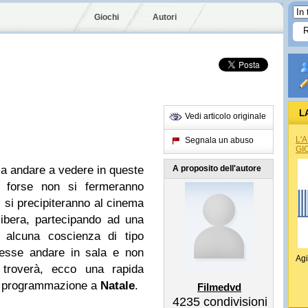
Giochi
Autori
L
Vedi articolo originale
L'
Segnala un abuso
GI
sa andare a vedere in queste
A proposito dell'autore
he forse non si fermeranno
 si precipiteranno al cinema
libera, partecipando ad una
a alcuna coscienza di tipo
lesse andare in sala e non
Agi
troverà, ecco una rapida
 in programmazione a
Natale
.
Filmedvd
4235
condivisioni