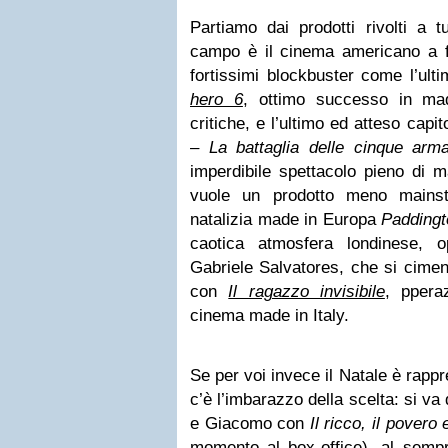
Partiamo dai prodotti rivolti a 
campo è il cinema americano a f
fortissimi blockbuster come l’ult
hero 6
, ottimo successo in mad
critiche, e l’ultimo ed atteso capi
– La battaglia delle cinque arm
imperdibile spettacolo pieno di m
vuole un prodotto meno mainst
natalizia made in Europa
Paddingt
caotica atmosfera londinese, 
Gabriele Salvatores, che si cimen
con
Il ragazzo invisibile
, ppera
cinema made in Italy.
Se per voi invece il Natale è rappre
c’è l’imbarazzo della scelta: si va
e Giacomo con
Il ricco, il pover
momento al box-office), al sempr