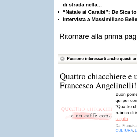
di strada nella...
“Natale ai Caraibi”: De Sica t
Intervista a Massimiliano Bell
Ritornare alla prima pag
Possono interessarti anche questi art
Quattro chiacchiere e u
Francesca Angelinelli!
Buon pomeri
qui per co
"Quattro ch
rubrica di i
seguito
Da
Francika
CULTURA
L
,