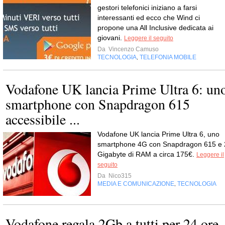
gestori telefonici iniziano a farsi
interessanti ed ecco che Wind ci
propone una All Inclusive dedicata ai
giovani.
Leggere il seguito
Da
Vincenzo Camuso
TECNOLOGIA
TELEFONIA MOBILE
,
Vodafone UK lancia Prime Ultra 6: un
smartphone con Snapdragon 615
accessibile ...
Vodafone UK lancia Prime Ultra 6, uno
smartphone 4G con Snapdragon 615 e 
Gigabyte di RAM a circa 175€.
Leggere il
seguito
Da
Nico315
MEDIA E COMUNICAZIONE
TECNOLOGIA
,
Vodafone regala 2Gb a tutti per 24 ore