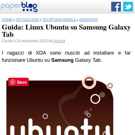
HOME
›
TECNOLOGIA
›
TELEFONIA MOBILE
›
SAMSUNG
Guida: Linux Ubuntu su Samsung Galaxy
Tab
Creato il 20 novembre 2010 da
Xcloud
I ragazzi di XDA sono riusciti ad installare e far
funzionare Ubuntu su
Samsung
Galaxy Tab.
Save