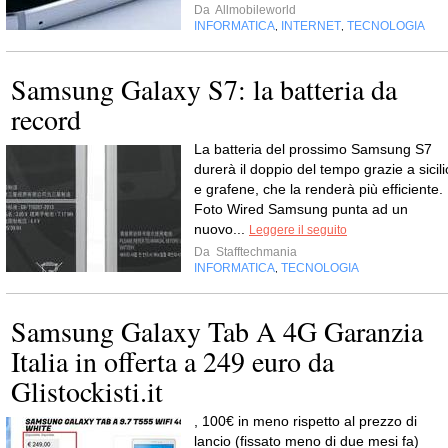
Da
Allmobileworld
INFORMATICA
INTERNET
TECNOLOGIA
,
,
Samsung Galaxy S7: la batteria da
record
La batteria del prossimo Samsung S7
durerà il doppio del tempo grazie a sicili
e grafene, che la renderà più efficiente.
Foto Wired Samsung punta ad un
nuovo...
Leggere il seguito
Da
Stafftechmania
INFORMATICA
TECNOLOGIA
,
Samsung Galaxy Tab A 4G Garanzia
Italia in offerta a 249 euro da
Glistockisti.it
, 100€ in meno rispetto al prezzo di
lancio (fissato meno di due mesi fa)