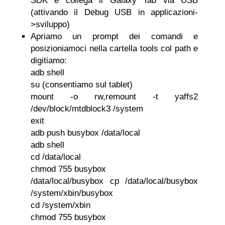
SDK e collega il Galaxy Tab via USB
(attivando il Debug USB in applicazioni-
>sviluppo)
Apriamo un prompt dei comandi e
posizioniamoci nella cartella tools col path e
digitiamo:
adb shell
su (consentiamo sul tablet)
mount -o rw,remount -t yaffs2
/dev/block/mtdblock3 /system
exit
adb push busybox /data/local
adb shell
cd /data/local
chmod 755 busybox
/data/local/busybox cp /data/local/busybox
/system/xbin/busybox
cd /system/xbin
chmod 755 busybox