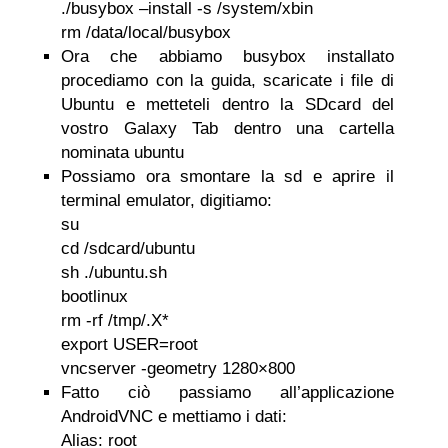
./busybox –install -s /system/xbin
rm /data/local/busybox
Ora che abbiamo busybox installato
procediamo con la guida, scaricate i file di
Ubuntu e metteteli dentro la SDcard del
vostro Galaxy Tab dentro una cartella
nominata ubuntu
Possiamo ora smontare la sd e aprire il
terminal emulator, digitiamo:
su
cd /sdcard/ubuntu
sh ./ubuntu.sh
bootlinux
rm -rf /tmp/.X*
export USER=root
vncserver -geometry 1280×800
Fatto ciò passiamo all’applicazione
AndroidVNC e mettiamo i dati:
Alias: root