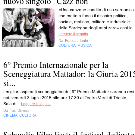
nuovo singolo “Cazz boh”
«Una canzone condita di riso sardonico
che mette a fuoco il disastro politico,
sociale, mafioso, militare e industriale
della Sardegna degli anni zero» così lo..
Leggere il seguito
Da
Fraltoparlante
CULTURA
MUSICA
,
6° Premio Internazionale per la
Sceneggiatura Mattador: la Giuria 201
si...
I migliori aspiranti sceneggiatori del 6° Premio Mattador saranno resi
noti venerdì 3 luglio 2015 alle ore 17.30 al Teatro Verdi di Trieste,
Sala di...
Leggere il seguito
Da
Taxi Drivers
CINEMA
CULTURA
,
Sabaudia Film Fest: il festival dedicato