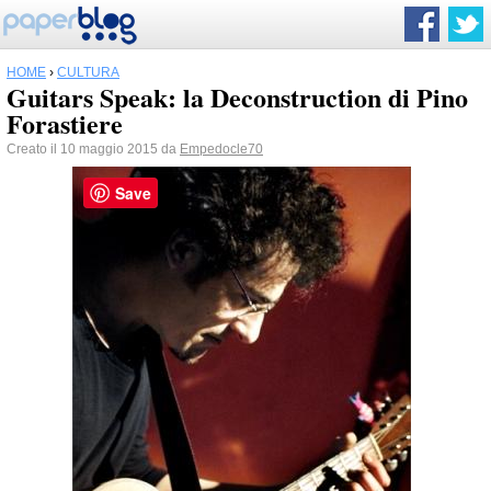
HOME
›
CULTURA
Guitars Speak: la Deconstruction di Pino
Forastiere
Creato il 10 maggio 2015 da
Empedocle70
Save