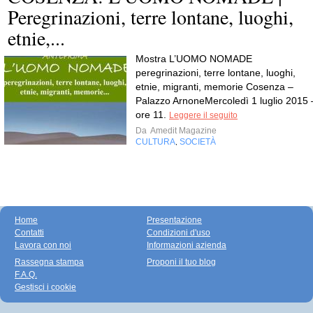
Peregrinazioni, terre lontane, luoghi,
etnie,...
Mostra L’UOMO NOMADE
peregrinazioni, terre lontane, luoghi,
etnie, migranti, memorie Cosenza –
Palazzo ArnoneMercoledì 1 luglio 2015 
ore 11.
Leggere il seguito
Da
Amedit Magazine
CULTURA
SOCIETÀ
,
Home
Presentazione
Contatti
Condizioni d'uso
Lavora con noi
Informazioni azienda
Rassegna stampa
Proponi il tuo blog
F.A.Q.
Gestisci i cookie