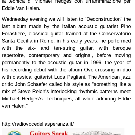
la tecnica di Michael Hedges con un'ammirazione per
Eddie Van Halen.
Wednesday evening we will listen to "Deconstruction" the
last album made by the Italian acoustic guitarist Pino
Forastiere, classical guitar trained at the Conservatorio
Santa Cecilia in Rome, in his early years, he performed
with the six- and ten-string guitar, with baroque
repertoire, contemporary and original, before moving
permanently to the acoustic guitar in 1999, the year of
his recording debut with the album Overcrossing in duo
with classical guitarist Luca Pagliani. The American jazz
critic John Schaefer called his style a
s
"something like a
mix of Steve Reich’s interlocking rhythmic patterns meet
Michael Hedges’s techniques, all while admiring Eddie
van Halen
."
http://radiovocedellasperanza.it/