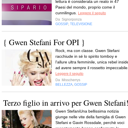
lettura è considerata un reato in 47
Paesi del mondo, proprio come il
cunnilingus.
Leggere il seguito
Da
Signorponza
GOSSIP
TELEVISIONE
,
{ Gwen Stefani For OPI }
Rock, ma con classe. Gwen Stefani
racchiude in sé lo spirito tomboy e
l'allure ultra femminile, unica rebel insid
ad avere sempre il rossetto impeccabile
Leggere il seguito
Da
Misscherrys
BELLEZZA
GOSSIP
,
Terzo figlio in arrivo per Gwen Stefani
Gwen StefaniUna bellissima notizia
giunge nelle vite della famiglia di Gwen
Stefani e Gavin Rossdale, perchè voci