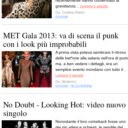
recentemente hanno confermato la
gravidanza...
Leggere il seguito
Da
Cristina Petrini
GOSSIP
MET Gala 2013: va di scena il punk
con i look più improbabili
A prima vista poteva sembrare il ritrovo
delle bat*one alla salaria nell'ora di pun
ma, a ben vedere i dettagli, era un
semplice evento mondano con tutto il...
Leggere il seguito
Da
Mysterics
GOSSIP
TELEVISIONE
,
No Doubt - Looking Hot: video nuovo
singolo
Nonostante il loro comeback fosse uno
dei più attesi e richiesti, le vendite del