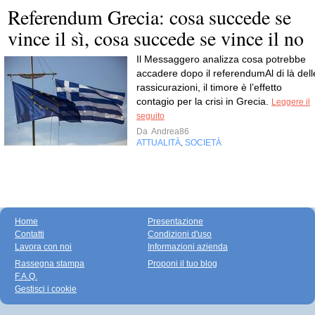
Referendum Grecia: cosa succede se
vince il sì, cosa succede se vince il no
Il Messaggero analizza cosa potrebbe
accadere dopo il referendumAl di là dell
rassicurazioni, il timore è l’effetto
contagio per la crisi in Grecia.
Leggere il
seguito
Da
Andrea86
ATTUALITÀ
SOCIETÀ
,
Home
Presentazione
Contatti
Condizioni d'uso
Lavora con noi
Informazioni azienda
Rassegna stampa
Proponi il tuo blog
F.A.Q.
Gestisci i cookie