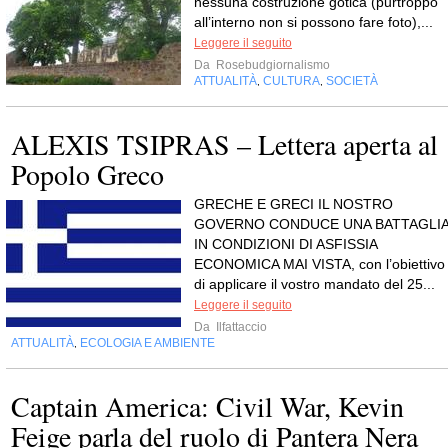
nessuna costruzione gotica (purtroppo
all’interno non si possono fare foto),...
Leggere il seguito
Da
Rosebudgiornalismo
ATTUALITÀ
CULTURA
SOCIETÀ
,
,
ALEXIS TSIPRAS – Lettera aperta al
Popolo Greco
GRECHE E GRECI IL NOSTRO
GOVERNO CONDUCE UNA BATTAGLI
IN CONDIZIONI DI ASFISSIA
ECONOMICA MAI VISTA, con l’obiettivo
di applicare il vostro mandato del 25...
Leggere il seguito
Da
Ilfattaccio
ATTUALITÀ
ECOLOGIA E AMBIENTE
,
Captain America: Civil War, Kevin
Feige parla del ruolo di Pantera Nera