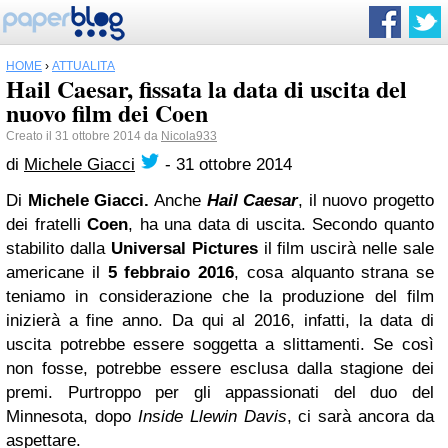
HOME
›
ATTUALITÀ
Hail Caesar, fissata la data di uscita del
nuovo film dei Coen
Creato il 31 ottobre 2014 da
Nicola933
di
Michele Giacci
-
31 ottobre 2014
Di
Michele Giacci.
Anche
Hail Caesar
, il nuovo progetto
dei fratelli
Coen
, ha una data di uscita. Secondo quanto
stabilito dalla
Universal Pictures
il film uscirà nelle sale
americane il
5 febbraio 2016
, cosa alquanto strana se
teniamo in considerazione che la produzione del film
inizierà a fine anno. Da qui al 2016, infatti, la data di
uscita potrebbe essere soggetta a slittamenti. Se così
non fosse, potrebbe essere esclusa dalla stagione dei
premi. Purtroppo per gli appassionati del duo del
Minnesota, dopo
Inside Llewin Davis
, ci sarà ancora da
aspettare.