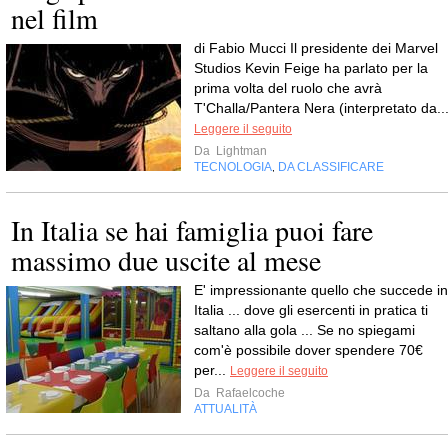
nel film
di Fabio Mucci Il presidente dei Marvel
Studios Kevin Feige ha parlato per la
prima volta del ruolo che avrà
T'Challa/Pantera Nera (interpretato da..
Leggere il seguito
Da
Lightman
TECNOLOGIA
DA CLASSIFICARE
,
In Italia se hai famiglia puoi fare
massimo due uscite al mese
E' impressionante quello che succede in
Italia ... dove gli esercenti in pratica ti
saltano alla gola ... Se no spiegami
com'è possibile dover spendere 70€
per...
Leggere il seguito
Da
Rafaelcoche
ATTUALITÀ