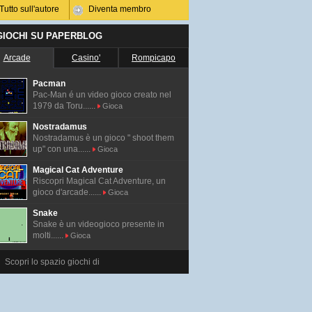
Tutto sull'autore
Diventa membro
 GIOCHI SU PAPERBLOG
Arcade
Casino'
Rompicapo
Pacman
Pac-Man é un video gioco creato nel
1979 da Toru......
Gioca
Nostradamus
Nostradamus è un gioco " shoot them
up" con una......
Gioca
Magical Cat Adventure
Riscopri Magical Cat Adventure, un
gioco d'arcade......
Gioca
Snake
Snake è un videogioco presente in
molti......
Gioca
Scopri lo spazio giochi di