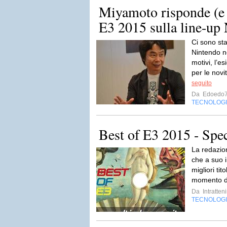
Miyamoto risponde (e d
E3 2015 sulla line-up
Ci sono stat
Nintendo ne
motivi, l’e
per le nov
seguito
Da
Edoedo
TECNOLOG
Best of E3 2015 - Spec
La redazion
che a suo i
migliori tito
momento di
Da
Intratten
TECNOLOG