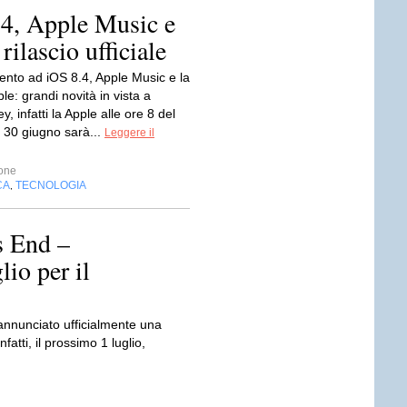
4, Apple Music e
 rilascio ufficiale
nto ad iOS 8.4, Apple Music e la
ple: grandi novità in vista a
ey, infatti la Apple alle ore 8 del
l 30 giugno sarà...
Leggere il
one
CA
TECNOLOGIA
,
s End –
io per il
 annunciato ufficialmente una
fatti, il prossimo 1 luglio,