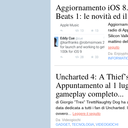
Aggiornamento iOS 8.
Beats 1: le novità ed il
Aggiorname
radio di Ap
Silicon Vall
mattino de
seguito
Da
Enjoyph
INFORMATI
Uncharted 4: A Thief’
Appuntamento al 1 lugl
gameplay completo...
di Giorgio "Trex" TirettiNaughty Dog ha
data dedicata a tutti i fan di Uncharted. In
ovvero...
Leggere il seguito
Da
Videogiochi
GADGET
TECNOLOGIA
VIDEOGIOCHI
,
,