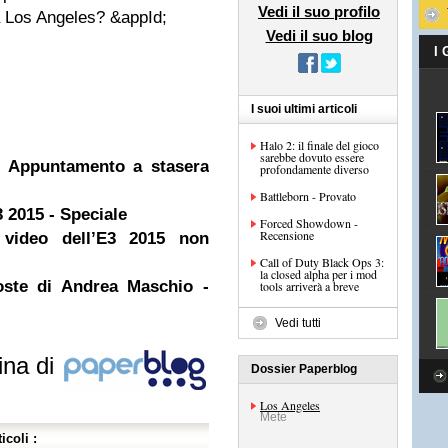
Vedi il suo profilo
 a Los Angeles? &appId;
Vedi il suo blog
I
I suoi ultimi articoli
Halo 2: il finale del gioco
sarebbe dovuto essere
– Appuntamento a stasera
profondamente diverso
Battleborn - Provato
 2015 - Speciale
Forced Showdown -
Recensione
 video dell’E3 2015 non
Call of Duty Black Ops 3:
la closed alpha per i mod
oste di Andrea Maschio -
tools arriverà a breve
Vedi tutti
ina di
Dossier Paperblog
Los Angeles
Mete
icoli :