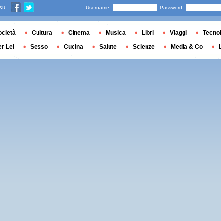
 su
Username
Password
ocietà
Cultura
Cinema
Musica
Libri
Viaggi
Tecnol
er Lei
Sesso
Cucina
Salute
Scienze
Media & Co