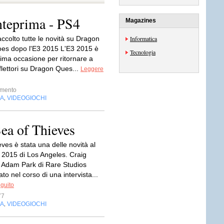
nteprima - PS4
Magazines
ccolto tutte le novità su Dragon
Informatica
es dopo l'E3 2015 L'E3 2015 è
Tecnologia
tima occasione per ritornare a
iflettori su Dragon Ques...
Leggere
imento
IA
VIDEOGIOCHI
,
Sea of Thieves
ves è stata una delle novità al
 2015 di Los Angeles. Craig
Adam Park di Rare Studios
to nel corso di una intervista...
eguito
77
IA
VIDEOGIOCHI
,