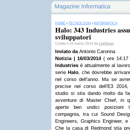
Magazine Informatica
HOME
›
TECNOLOGIA
›
INFORMATICA
Halo: 343 Industries ass
sviluppatori
Creato il 16 marzo 2014 da
Lightman
Inviato da
Antonio Caronna
Notizia | 16/03/2014
( ore 14:17 
Industries
è attualmente al lavoro
serie
Halo
, che dovrebbe arrivar
nel corso dell'anno. Ma se avre
precise nel corso dell'E3 201
studio si stia dando molto da far
avventure di Master Chief, in 
aperte ben undici posizioni la
compagnia, tra cui Sound Desig
Engineers, Graphics Engineer, e 
Che la casa di Redmond stia prep