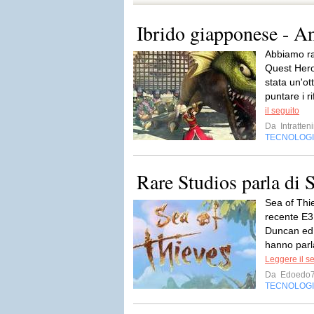
Ibrido giapponese - A
Abbiamo ra
Quest Hero
stata un'ot
puntare i r
il seguito
Da
Intratten
TECNOLOG
Rare Studios parla di 
Sea of Thie
recente E3
Duncan ed 
hanno parla
Leggere il s
Da
Edoedo
TECNOLOG