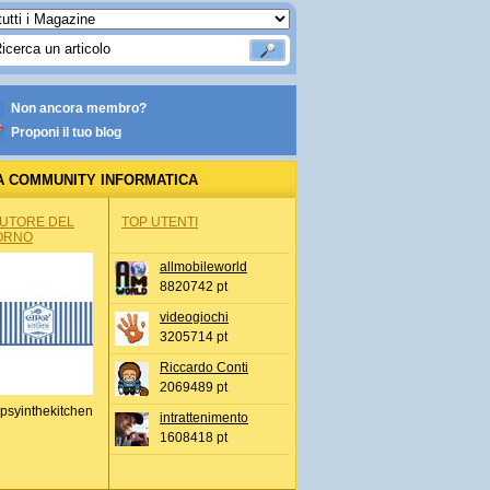
Non ancora membro?
Proponi il tuo blog
A COMMUNITY INFORMATICA
AUTORE DEL
TOP UTENTI
ORNO
allmobileworld
8820742 pt
videogiochi
3205714 pt
Riccardo Conti
2069489 pt
psyinthekitchen
intrattenimento
1608418 pt