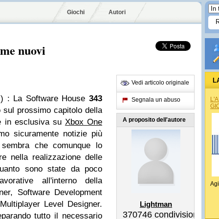
Giochi
Autori
ume nuovi
L
Vedi articolo originale
)
: La Software House
343
L'
Segnala un abuso
GI
 sul prossimo capitolo della
A proposito dell'autore
e in esclusiva su
Xbox One
mo sicuramente notizie più
4, sembra che comunque lo
e nella realizzazione delle
quanto sono state da poco
vorative all'interno della
Agi
ner, Software Development
Multiplayer Level Designer.
Lightman
370746
condivisioni
arando tutto il necessario