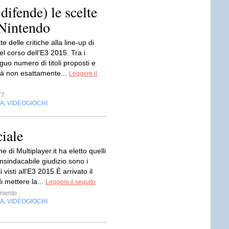
ifende) le scelte
 Nintendo
e delle critiche alla line-up di
l corso dell’E3 2015. Tra i
siguo numero di titoli proposti e
ità non esattamente...
Leggere il
77
IA
VIDEOGIOCHI
,
iale
e di Multiplayer.it ha eletto quelli
nsindacabile giudizio sono i
li visti all'E3 2015 È arrivato il
 mettere la...
Leggere il seguito
imento
IA
VIDEOGIOCHI
,