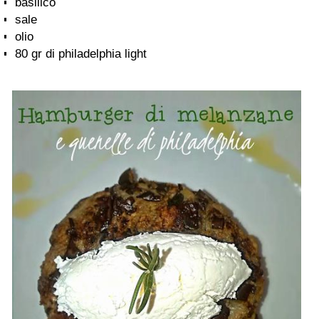
basilico
sale
olio
80 gr di philadelphia light