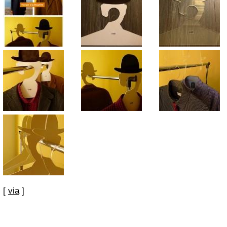
[
via
]