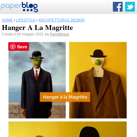
HOME
›
LIFESTYLE
›
ARCHITETTURA E DESIGN
Hanger A La Magritte
Creato il 04 maggio 2011 da
Paintitblack
Save