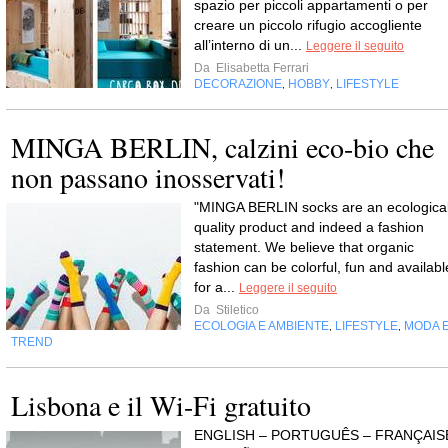
spazio per piccoli appartamenti o per
creare un piccolo rifugio accogliente
all’interno di un...
Leggere il seguito
Da
Elisabetta Ferrari
DECORAZIONE
HOBBY
LIFESTYLE
,
,
MINGA BERLIN, calzini eco-bio che
non passano inosservati!
"MINGA BERLIN socks are an ecologica
quality product and indeed a fashion
statement. We believe that organic
fashion can be colorful, fun and availabl
for a...
Leggere il seguito
Da
Stiletico
ECOLOGIA E AMBIENTE
LIFESTYLE
MODA 
,
,
TREND
Lisbona e il Wi-Fi gratuito
ENGLISH – PORTUGUÊS – FRANÇAIS