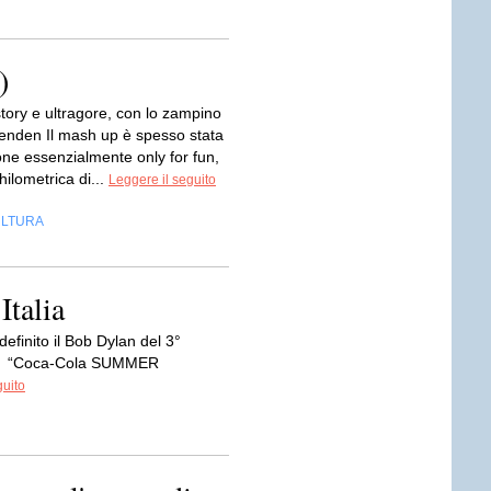
)
tory e ultragore, con lo zampino
senden Il mash up è spesso stata
one essenzialmente only for fun,
hilometrica di...
Leggere il seguito
LTURA
Italia
definito il Bob Dylan del 3°
e del “Coca-Cola SUMMER
guito