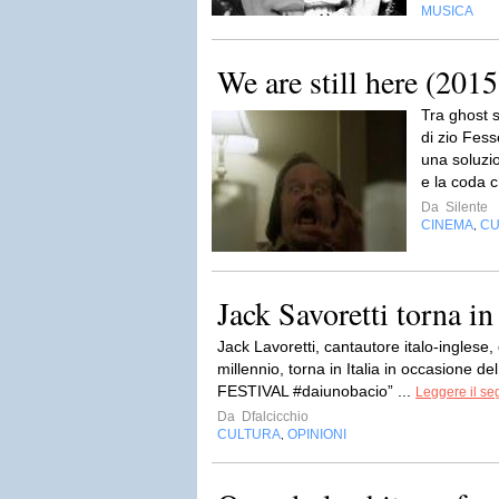
MUSICA
We are still here (2015
Tra ghost s
di zio Fes
una soluzi
e la coda c
Da
Silente
CINEMA
CU
,
Jack Savoretti torna in 
Jack Lavoretti, cantautore italo-inglese, 
millennio, torna in Italia in occasion
FESTIVAL #daiunobacio” ...
Leggere il se
Da
Dfalcicchio
CULTURA
OPINIONI
,