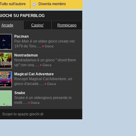
Tutto sull'autore
Diventa membro
 GIOCHI SU PAPERBLOG
Arcade
Casino'
Rompicapo
Pacman
Pac-Man é un video gioco creato nel
1979 da Toru......
Gioca
Nostradamus
Nostradamus è un gioco " shoot them
up" con una......
Gioca
Magical Cat Adventure
Riscopri Magical Cat Adventure, un
gioco d'arcade......
Gioca
Snake
Snake è un videogioco presente in
molti......
Gioca
Scopri lo spazio giochi di