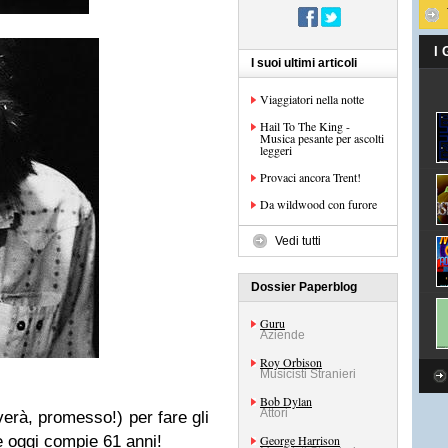
I
I suoi ultimi articoli
Viaggiatori nella notte
Hail To The King -
Musica pesante per ascolti
leggeri
Provaci ancora Trent!
Da wildwood con furore
Vedi tutti
Dossier Paperblog
Guru
Aziende
Roy Orbison
Musicisti Stranieri
Bob Dylan
Attori
verà, promesso!) per fare gli
e oggi compie 61 anni!
George Harrison