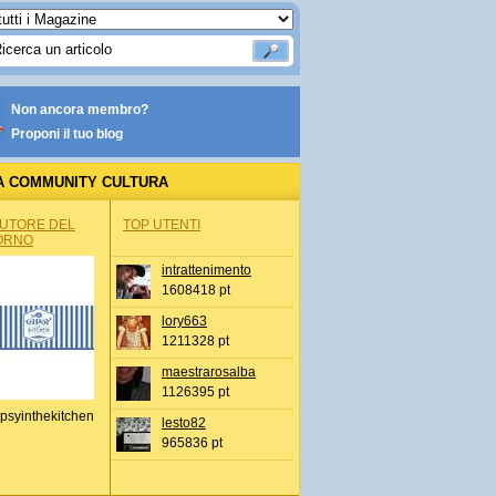
Non ancora membro?
Proponi il tuo blog
A COMMUNITY CULTURA
AUTORE DEL
TOP UTENTI
ORNO
intrattenimento
1608418 pt
lory663
1211328 pt
maestrarosalba
1126395 pt
psyinthekitchen
lesto82
965836 pt