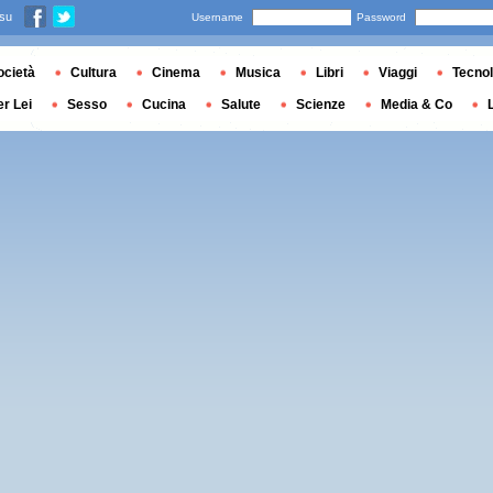
 su
Username
Password
ocietà
Cultura
Cinema
Musica
Libri
Viaggi
Tecnol
er Lei
Sesso
Cucina
Salute
Scienze
Media & Co