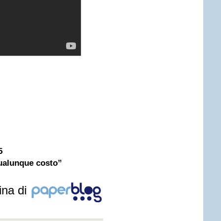
5
qualunque costo”
ina di