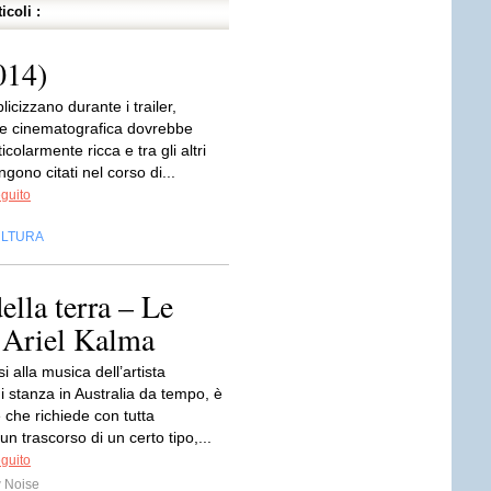
icoli :
014)
cizzano durante i trailer,
te cinematografica dovrebbe
icolarmente ricca e tra gli altri
ngono citati nel corso di...
eguito
LTURA
ella terra – Le
 Ariel Kalma
i alla musica dell’artista
i stanza in Australia da tempo, è
 che richiede con tutta
 un trascorso di un certo tipo,...
eguito
 Noise