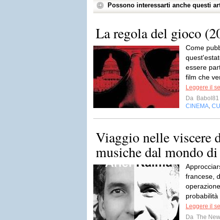
Possono interessarti anche questi art
La regola del gioco (2
Come pubbli
quest'esta
essere part
film che ve
Leggere il s
Da
Babol81
CINEMA
CU
,
Viaggio nelle viscere d
musiche dal mondo di
Approcciars
francese, d
operazione
probabilità
Leggere il s
Da
The New