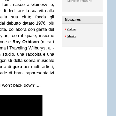
Musicisti Stranieri
 Tom, nasce a Gainesville,
e di dedicare la sua vita alla
lla sua città; fonda gli
Magazines
dal debutto datato 1976, più
olte, collabora con gente del
Cultura
lan, con il quale, insieme
Musica
ynne e
Roy Orbison
(mica i
rma i Traveling Wilburys, all-
n studio, una raccolta e una
agonisti della scena musicale
orta di
guru
per molti artisti,
ade di brani rappresentativi
I won't back down"....