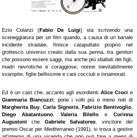
Ezio Colanzi (
Fabio De Luigi
) sta scrivendo una
sceneggiatura per un film quando, a causa di un banale
incidente stradale, finisce catapultato proprio nel
grottesco universo creato dalla sua penna, tra genitori
che possono essere saggi, ma anche più sballati dei figli,
madri nevrotiche e coraggiose, nonne inevitabilmente
svampite, figlie bellissime e cani cocciuti e innamorati.
Ed è un cast che, accanto agli esordienti
Alice Croci
e
Gianmaria Biancuzzi
, pone i volti più o meno noti di
Margherita Buy
,
Carla Signoris
,
Fabrizio Bentivoglio
,
Diego Abatantuono
,
Valeria Bilello
e
Corinna
Augustoni
che
Gabriele Salvatores
, vincitore del
premio Oscar per
Mediterraneo
(1991), si trova a gestire
all’interno di una vicenda che non può fare a meno di