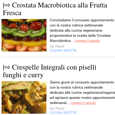
|⇨ Crostata Macrobiotica alla Frutta
Fresca
Concludiamo il consueto appuntamento
con la nostra rubrica settimanale
dedicata alla cucina vegetariana
proponendovi la ricetta della Crostata
Macrobiotica...
Leggere il seguito
Da
Piac3r
CUCINA
RICETTE
,
|⇨ Crespelle Integrali con piselli
funghi e curry
Siamo giunti al consueto appuntamento
con la nostra rubrica settimanale
dedicata alla cucina vegetariana/vegan
ed apriamo questo nostro appuntament
settimanal...
Leggere il seguito
Da
Piac3r
CUCINA
RICETTE
,