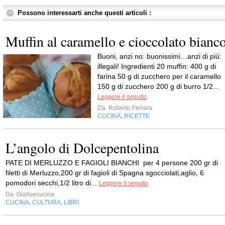
Possono interessarti anche questi articoli :
Muffin al caramello e cioccolato bianc
Buoni, anzi no: buonissimi…anzi di più:
illegali! Ingredienti 20 muffin: 400 g di
farina 50 g di zucchero per il caramello
150 g di zucchero 200 g di burro 1/2...
Leggere il seguito
Da
Roberto Ferrara
CUCINA
RICETTE
,
L’angolo di Dolcepentolina
PATE DI MERLUZZO E FAGIOLI BIANCHI per 4 persone 200 gr di
filetti di Merluzzo,200 gr di fagioli di Spagna sgocciolati,aglio, 6
pomodori secchi,1/2 litro di...
Leggere il seguito
Da
Gialloecucina
CUCINA
CULTURA
LIBRI
,
,