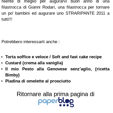
Niente di meglio per augurarvi buon anno di una
filastrocca di Gianni Rodari, una filastrocca per tornare
un po' bambini ed augurare uno
S
T
R
A
R
I
P
A
N
T
E
2
0
1
1
a
tutti!!!
Potrebbero interessarti anche :
Torta soffice e veloce / Soft and fast cake recipe
Custard (crema alla vaniglia)
Il mio Pesto alla Genovese senz'aglio, (ricetta
Bimby)
Piadina di omelette al prosciutto
Ritornare alla prima pagina di