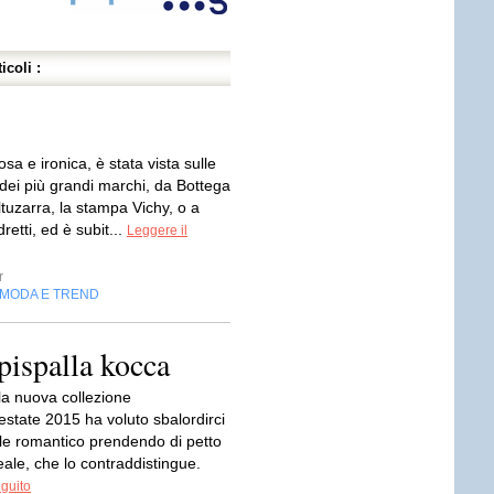
icoli :
sa e ironica, è stata vista sulle
dei più grandi marchi, da Bottega
tuzarra, la stampa Vichy, o a
retti, ed è subit...
Leggere il
r
MODA E TREND
pispalla kocca
la nuova collezione
estate 2015 ha voluto sbalordirci
ile romantico prendendo di petto
reale, che lo contraddistingue.
eguito