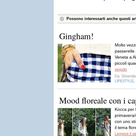
Possono interessarti anche questi art
Gingham!
Molto vezzo
passerelle 
Veneta a Al
piccoli quad
seguito
Da
Silversta
LIFESTYLE
,
Mood floreale con i ca
Kocca per 
primavera/
con uno st
il tema flo
Leggere il s