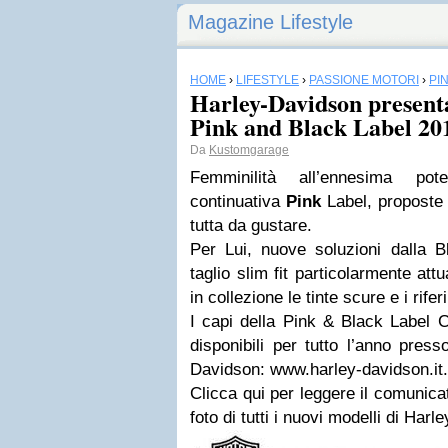
Magazine Lifestyle
HOME
›
LIFESTYLE
›
PASSIONE MOTORI
›
PI
Harley-Davidson presenta
Pink and Black Label 20
Da
Kustomgarage
Femminilità all’ennesima po
continuativa
Pink
Label, proposte 
tutta da gustare.
Per Lui, nuove soluzioni dalla 
taglio slim fit particolarmente at
in collezione le tinte scure e i rif
I capi della Pink & Black Label C
disponibili per tutto l’anno pres
Davidson: www.harley-davidson.it.
Clicca qui per leggere il comunica
foto di tutti i nuovi modelli di Ha