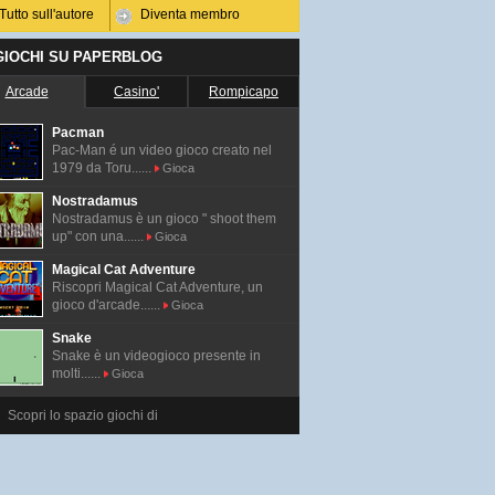
Tutto sull'autore
Diventa membro
 GIOCHI SU PAPERBLOG
Arcade
Casino'
Rompicapo
Pacman
Pac-Man é un video gioco creato nel
1979 da Toru......
Gioca
Nostradamus
Nostradamus è un gioco " shoot them
up" con una......
Gioca
Magical Cat Adventure
Riscopri Magical Cat Adventure, un
gioco d'arcade......
Gioca
Snake
Snake è un videogioco presente in
molti......
Gioca
Scopri lo spazio giochi di