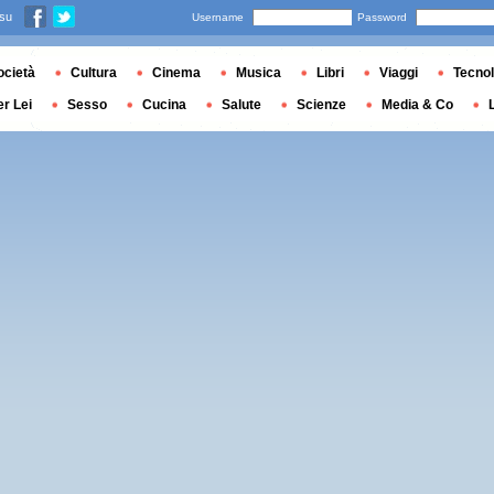
 su
Username
Password
ocietà
Cultura
Cinema
Musica
Libri
Viaggi
Tecnol
er Lei
Sesso
Cucina
Salute
Scienze
Media & Co