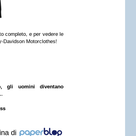
to completo, e per vedere le
rley-Davidson Motorclothes!
o, gli uomini diventano
..
ess
ina di