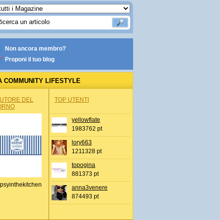
Non ancora membro?
Proponi il tuo blog
A COMMUNITY LIFESTYLE
AUTORE DEL
TOP UTENTI
ORNO
yellowflate
1983762 pt
lory663
1211328 pt
topogina
881373 pt
psyinthekitchen
anna3venere
874493 pt