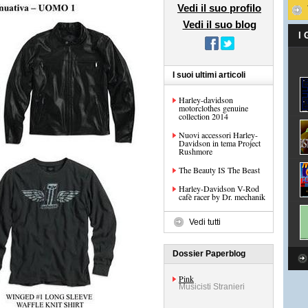
Vedi il suo profilo
Vedi il suo blog
I
I suoi ultimi articoli
Harley-davidson
motorclothes genuine
collection 2014
Nuovi accessori Harley-
Davidson in tema Project
Rushmore
The Beauty IS The Beast
Harley-Davidson V-Rod
cafè racer by Dr. mechanik
Vedi tutti
Dossier Paperblog
Pink
Musicisti Stranieri