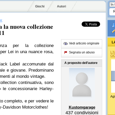
Giochi
Autori
NK
 la nuova collezione
11
L
Vedi articolo originale
tenza per la collezione
per Lei in una nuance rosa,
L'
Segnala un abuso
GI
A proposito dell'autore
Black Label accomunate dal
tuale e giovane. Predominano
erimenti al mondo vintage.
ollection continuativa, sono
so le concessionarie Harley-
Agi
to completo, e per vedere le
rley-Davidson Motorclothes!
Kustomgarage
437
condivisioni