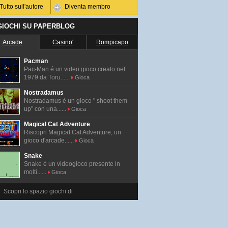
Tutto sull'autore
Diventa membro
 GIOCHI SU PAPERBLOG
Arcade
Casino'
Rompicapo
Pacman
Pac-Man é un video gioco creato nel
1979 da Toru......
Gioca
Nostradamus
Nostradamus è un gioco " shoot them
up" con una......
Gioca
Magical Cat Adventure
Riscopri Magical Cat Adventure, un
gioco d'arcade......
Gioca
Snake
Snake è un videogioco presente in
molti......
Gioca
Scopri lo spazio giochi di