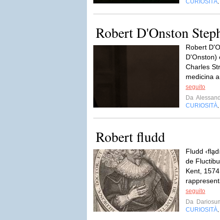
CURIOSITÀ
Robert D'Onston Step
Robert D'O
D'Onston) è
Charles Str
medicina a 
seguito
Da
Alessan
CURIOSITÀ
Robert fludd
Fludd ‹flḁd
de Fluctibu
Kent, 1574
rappresenta
seguito
Da
Dariosu
CURIOSITÀ