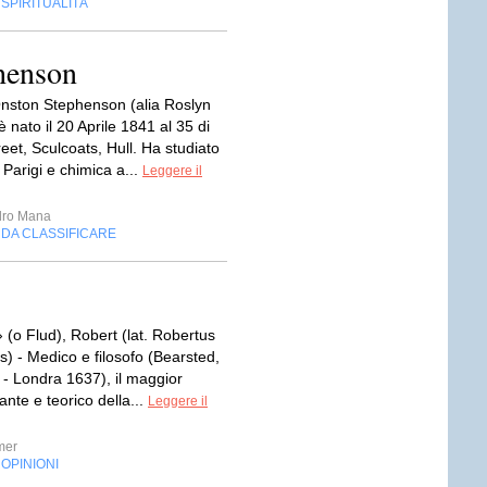
SPIRITUALITÀ
,
henson
nston Stephenson (alia Roslyn
 nato il 20 Aprile 1841 al 35 di
eet, Sculcoats, Hull. Ha studiato
Parigi e chimica a...
Leggere il
dro Mana
DA CLASSIFICARE
,
› (o Flud), Robert (lat. Robertus
s) - Medico e filosofo (Bearsted,
 - Londra 1637), il maggior
nte e teorico della...
Leggere il
mer
OPINIONI
,