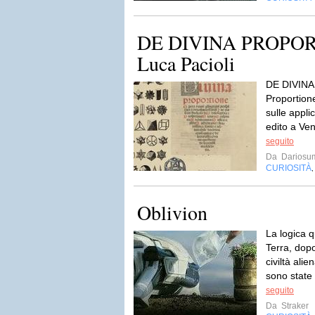
DE DIVINA PROPORT
Luca Pacioli
DE DIVINA
Proportione
sulle appli
edito a Ven
seguito
Da
Dariosu
CURIOSITÀ
Oblivion
La logica q
Terra, dop
civiltà ali
sono state 
seguito
Da
Straker