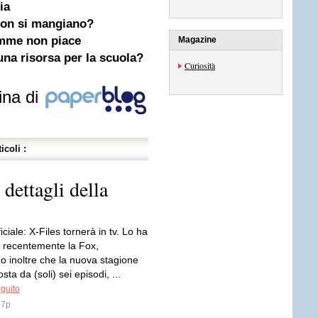
ia
non si mangiano?
amme non piace
Magazine
una risorsa per la scuola?
Curiosità
ina di
icoli :
 dettagli della
iciale: X-Files tornerà in tv. Lo ha
 recentemente la Fox,
o inoltre che la nuova stagione
ta da (soli) sei episodi, ...
eguito
o7p