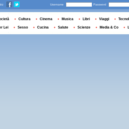
 su
Username
Password
ocietà
Cultura
Cinema
Musica
Libri
Viaggi
Tecnol
er Lei
Sesso
Cucina
Salute
Scienze
Media & Co