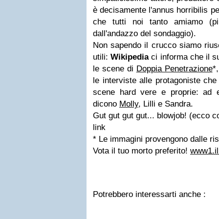
è decisamente l'annus horribilis pe
che tutti noi tanto amiamo (p
dall'andazzo del sondaggio).
Non sapendo il crucco siamo riusc
utili:
Wikipedia
ci informa che il s
le scene di
Doppia Penetrazione
*
le interviste alle protagoniste c
scene hard vere e proprie: ad 
dicono
Molly
, Lilli e Sandra.
Gut gut gut gut... blowjob! (ecco c
link
*
Le immagini provengono dalle ris
Vota il tuo morto preferito!
www1.i
Potrebbero interessarti anche :