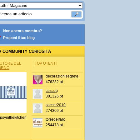
Non ancora membro?
Proponi il tuo blog
A COMMUNITY CURIOSITÀ
AUTORE DEL
TOP UTENTI
ORNO
decorazionisegrete
476232 pt
cescog
301326 pt
soccer2010
274309 pt
psyinthekitchen
torredelfaro
254478 pt