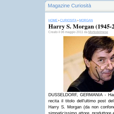
Magazine Curiosità
HOME
›
CURIOSITÀ
›
MORGAN
Harry S. Morgan (1945-
Creato il 06 maggio 2011 da
Mortodelmese
DUSSELDORF, GERMANIA - Harry
recita il titolo dell'ultimo post d
Harry S. Morgan (da non confo
simpaticissimo attore, produttore 