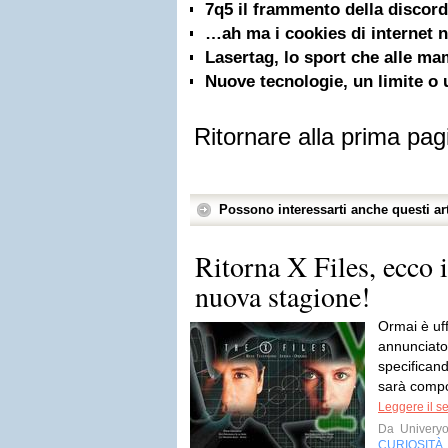
7q5 il frammento della discord
…ah ma i cookies di internet 
Lasertag, lo sport che alle m
Nuove tecnologie, un limite o 
Ritornare alla prima pag
Possono interessarti anche questi art
Ritorna X Files, ecco i
nuova stagione!
Ormai è uff
annunciato
specificand
sarà compos
Leggere il s
Da
Univery
CURIOSITÀ