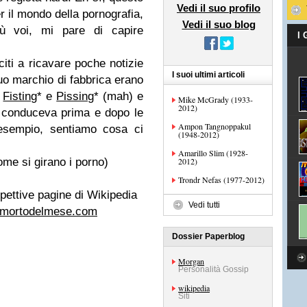
Vedi il suo profilo
r il mondo della pornografia,
Vedi il suo blog
iù voi, mi pare di capire
I
iti a ricavare poche notizie
I suoi ultimi articoli
uo marchio di fabbrica erano
,
Fisting
* e
Pissing
* (mah) e
Mike McGrady (1933-
2012)
he conduceva prima e dopo le
Ampon Tangnoppakul
esempio, sentiamo cosa ci
(1948-2012)
Amarillo Slim (1928-
ome si girano i porno)
2012)
Trondr Nefas (1977-2012)
pettive pagine di Wikipedia
Vedi tutti
lmortodelmese.com
Dossier Paperblog
Morgan
Personalità Gossip
wikipedia
Siti