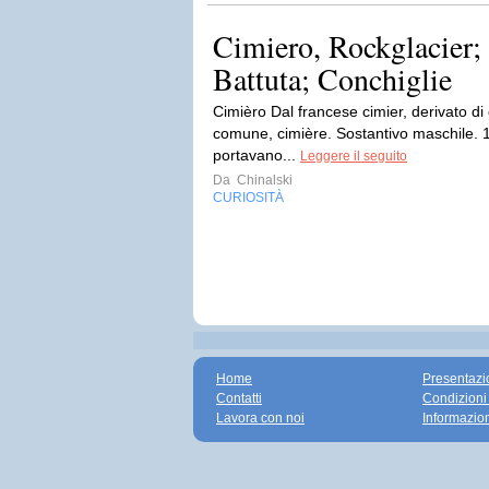
Cimiero, Rockglacier; 
Battuta; Conchiglie
Cimièro Dal francese cimier, derivato d
comune, cimière. Sostantivo maschile. 1
portavano...
Leggere il seguito
Da
Chinalski
CURIOSITÀ
Home
Presentazi
Contatti
Condizioni
Lavora con noi
Informazio