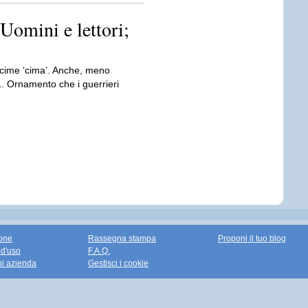
Uomini e lettori;
i cime ‘cima’. Anche, meno
. Ornamento che i guerrieri
one
Rassegna stampa
Proponi il tuo blog
 d'uso
F.A.Q.
ni azienda
Gestisci i cookie