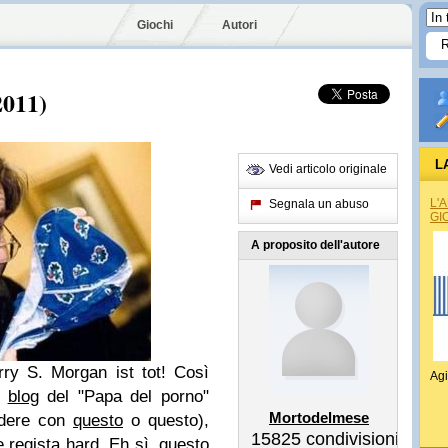
Giochi
Autori
2011)
L
Vedi articolo originale
L'
Segnala un abuso
GI
A proposito dell'autore
 S. Morgan ist tot! Così
Agi
el
blog
del "Papa del porno"
Mortodelmese
ndere con
questo
o questo),
15825
condivisioni
e regista hard. Eh sì, questo