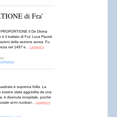
IONE di Fra'
 PROPORTIONE Il De Divina
 è il trattato di Fra' Luca Pacioli
cazioni della sezione aurea. Fu
ezia nel 1497 e...
Leggere il
mer
OPINIONI
,
uadrata è suprema follia. La
o essere stata aggredita da una
ena, è divenuta inospitale, poiché
usate armi nucleari...
Leggere il