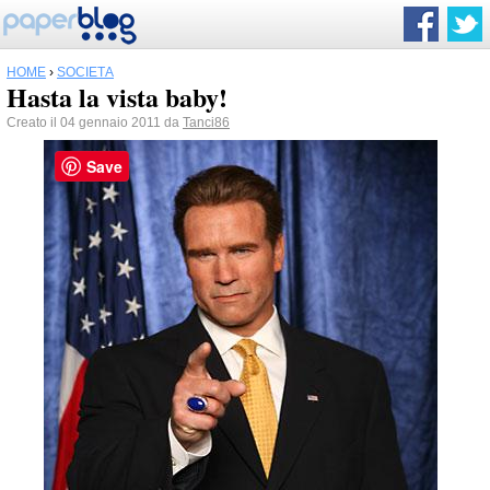
HOME
›
SOCIETÀ
Hasta la vista baby!
Creato il 04 gennaio 2011 da
Tanci86
Save