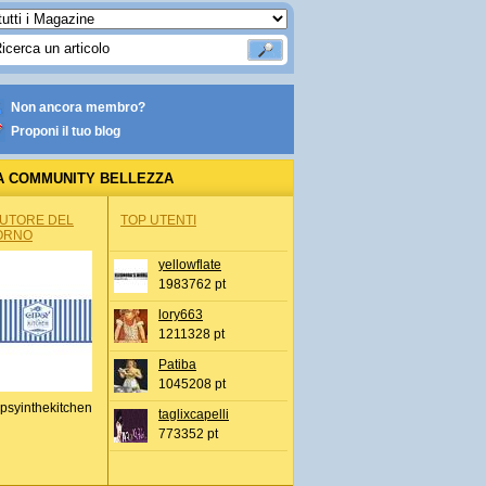
Non ancora membro?
Proponi il tuo blog
A COMMUNITY BELLEZZA
AUTORE DEL
TOP UTENTI
ORNO
yellowflate
1983762 pt
lory663
1211328 pt
Patiba
1045208 pt
psyinthekitchen
taglixcapelli
773352 pt