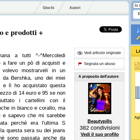
Giochi
Autori
o e prodotti +
L
Vedi articolo originale
ana a tutti ^-^Mercoledi
 a fare un pò di acquisti e
L'
Segnala un abuso
GI
volevo mostrarveli in un
A proposito dell'autore
a da Bershka, uno dei miei
, e lì ho acquistato questa
rezzo di 14 euro e 95 se non
tato i cartellini con il
nche in bianco e corallo, ma
iù e sapevo che mi sarebbe
Agi
Beautypills
nata perchè era l'ultima S
382
condivisioni
rla questa sera su dei jeans
Vedi il suo profilo
ichè sono passata anche da