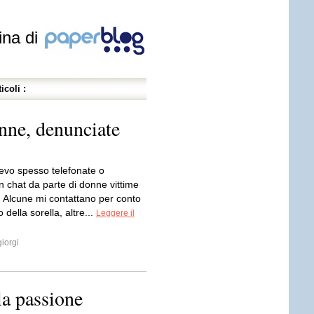
ina di
icoli :
nne, denunciate
icevo spesso telefonate o
n chat da parte di donne vittime
. Alcune mi contattano per conto
 della sorella, altre...
Leggere il
iorgi
la passione