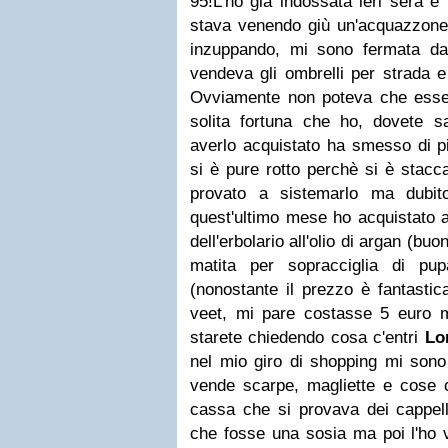
95!L'ho già indossata ieri sera e
stava venendo giù un'acquazzon
inzuppando, mi sono fermata da
vendeva gli ombrelli per strada 
Ovviamente non poteva che ess
solita fortuna che ho, dovete 
averlo acquistato ha smesso di pi
si è pure rotto perchè si è stacca
provato a sistemarlo ma dubito
quest'ultimo mese ho acquistato a
dell'erbolario all'olio di argan (b
matita per sopracciglia di p
(nonostante il prezzo è fantastic
veet, mi pare costasse 5 euro 
starete chiedendo cosa c'entri
Lo
nel mio giro di shopping mi sono
vende scarpe, magliette e cose co
cassa che si provava dei cappelli
che fosse una sosia ma poi l'ho v