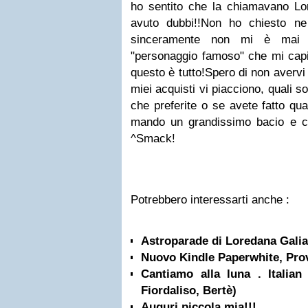
ho sentito che la chiamavano Lo
avuto dubbi!!Non ho chiesto ne
sinceramente non mi è mai 
"personaggio famoso" che mi capit
questo è tutto!Spero di non avervi
miei acquisti vi piacciono, quali s
che preferite o se avete fatto qua
mando un grandissimo bacio e ci 
^Smack!
Potrebbero interessarti anche :
Astroparade di Loredana Galia
Nuovo Kindle Paperwhite, Prov
Cantiamo alla luna . Italia
Fiordaliso, Bertè)
Auguri piccola mia!!!