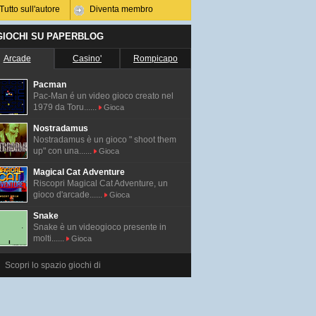
Tutto sull'autore
Diventa membro
 GIOCHI SU PAPERBLOG
Arcade
Casino'
Rompicapo
Pacman
Pac-Man é un video gioco creato nel
1979 da Toru......
Gioca
Nostradamus
Nostradamus è un gioco " shoot them
up" con una......
Gioca
Magical Cat Adventure
Riscopri Magical Cat Adventure, un
gioco d'arcade......
Gioca
Snake
Snake è un videogioco presente in
molti......
Gioca
Scopri lo spazio giochi di