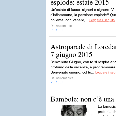
esplode: estate 2015
Un’estate di fuoco: signori e signore: Ve
s’infiammano, la passione esplode!! Qu
bollente: con Venere,...
Leggere il seguito
Da
Astromanica
PER LEI
Astroparade di Loredan
7 giugno 2015
Benvenuto Giugno, con te si respira aria 
profumo delle vacanze, a programmare i
Benvenuto giugno, col tu...
Leggere il seg
Da
Astromanica
PER LEI
Bambole: non c’è una l
La famosis
proferita 