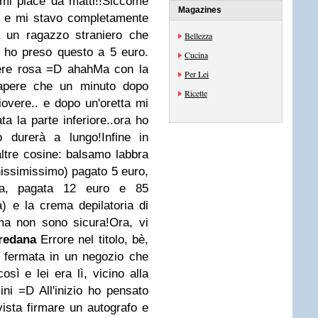
 mi piace da matti!!Siccome
Magazines
e e mi stavo completamente
 un ragazzo straniero che
Bellezza
e ho preso questo a 5 euro.
Cucina
ere rosa =D ahahMa con la
Per Lei
sapere che un minuto dopo
Ricette
overe.. e dopo un'oretta mi
ta la parte inferiore..ora ho
 durerà a lungo!Infine in
ltre cosine: balsamo labbra
uonissimissimo) pagato 5 euro,
upa, pagata 12 euro e 85
a) e la crema depilatoria di
ma non sono sicura!Ora, vi
redana
Errore nel titolo, bè,
 fermata in un negozio che
sì e lei era lì, vicino alla
ni =D All'inizio ho pensato
ista firmare un autografo e