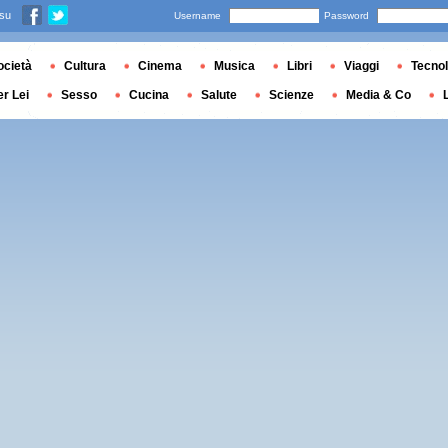
 su
Username
Password
ocietà
Cultura
Cinema
Musica
Libri
Viaggi
Tecnol
er Lei
Sesso
Cucina
Salute
Scienze
Media & Co