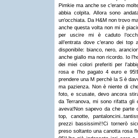
Pimkie ma anche se c'erano molte
abbia colpita. Allora sono and
un'occhiata. Da H&M non trovo mai 
anche questa volta non mi è piaci
per uscire mi è caduto l'occ
all'entrata dove c'erano dei top a
disponibile: bianco, nero, arancio
anche giallo ma non ricordo. Io l'
dei miei colori preferiti per l'ab
rosa e l'ho pagato 4 euro e 95!
prendere una M perchè la S è davv
ma pazienza. Non è niente di ch
foto, e scusate, devo ancora stir
da Terranova, mi sono rifatta gli
aveva!Non sapevo da che parte co
top, canotte, pantaloncini..tanti
prezzi bassissimi!!Ci tornerò s
preso soltanto una canotta rosa fl