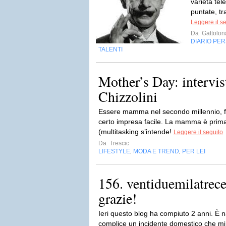
varietà tel
puntate, tr
Leggere il s
Da
Gattolo
DIARIO PE
TALENTI
Mother’s Day: intervis
Chizzolini
Essere mamma nel secondo millennio, fr
certo impresa facile. La mamma è prima
(multitasking s’intende!
Leggere il seguito
Da
Trescic
LIFESTYLE
MODA E TREND
PER LEI
,
,
156. ventiduemilatrece
grazie!
Ieri questo blog ha compiuto 2 anni. È n
complice un incidente domestico che mi 