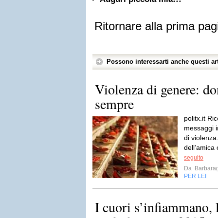
Ritornare alla prima pag
Possono interessarti anche questi art
Violenza di genere: do
sempre
politx.it R
messaggi i
di violenza
dell’amica o
seguito
Da
Barbarag
PER LEI
I cuori s’infiammano, 