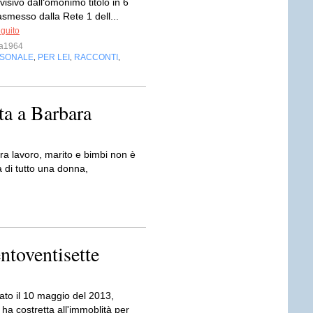
evisivo dall‘omonimo titolo in 6
asmesso dalla Rete 1 dell...
eguito
na1964
RSONALE
PER LEI
RACCONTI
,
,
,
ta a Barbara
a lavoro, marito e bimbi non è
 di tutto una donna,
ntoventisette
ato il 10 maggio del 2013,
ha costretta all'immoblità per