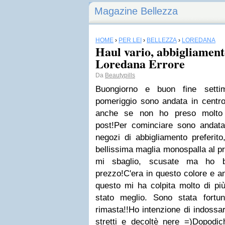
Magazine Bellezza
HOME
›
PER LEI
›
BELLEZZA
›
LOREDANA
Haul vario, abbigliament
Loredana Errore
Da
Beautypills
Buongiorno e buon fine settim
pomeriggio sono andata in centro
anche se non ho preso molto 
post!Per cominciare sono andat
negozi di abbigliamento preferito
bellissima maglia monospalla al p
mi sbaglio, scusate ma ho but
prezzo!C'era in questo colore e a
questo mi ha colpita molto di p
stato meglio. Sono stata fortu
rimasta!!Ho intenzione di indossa
stretti e decoltè nere =)Dopod