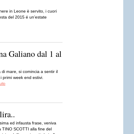
nere in Leone è servito, i cuori
esta del 2015 é un’estate
a Galiano dal 1 al
di mare, si comincia a sentir il
 primi week end estivi.
uito
ira..
sima ed infausta frase, veniva
da TINO SCOTTI alla fine del