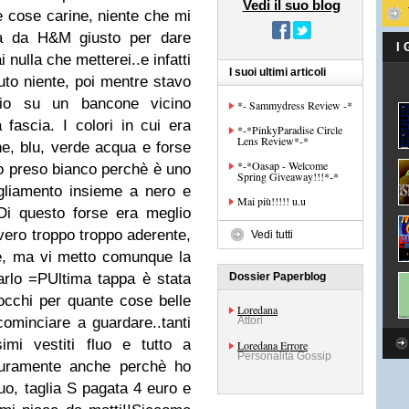
Vedi il suo blog
 cose carine, niente che mi
ata da H&M giusto per dare
I
nulla che metterei..e infatti
I suoi ultimi articoli
uto niente, poi mentre stavo
hio su un bancone vicino
*- Sammydress Review -*
 fascia. I colori in cui era
*-*PinkyParadise Circle
Lens Review*-*
ne, blu, verde acqua e forse
*-*Oasap - Welcome
ho preso bianco perchè è uno
Spring Giveaway!!!*-*
bigliamento insieme a nero e
Mai più!!!!! u.u
Di questo forse era meglio
ero troppo troppo aderente,
Vedi tutti
e, ma vi metto comunque la
arlo =PUltima tappa è stata
Dossier Paperblog
 occhi per quante cose belle
Loredana
minciare a guardare..tanti
Attori
ssimi vestiti fluo e tutto a
Loredana Errore
Personalità Gossip
icuramente anche perchè ho
uo, taglia S pagata 4 euro e