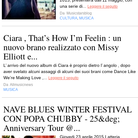
2013, presenterà dall’11 maggio, con
una serie di...
Leggere il seguito
Da
Musicstarsblog
CULTURA
MUSICA
,
Ciara , That’s How I’m Feelin : un
nuovo brano realizzato con Missy
Elliott e...
L’ arrivo del nuovo album di Ciara è proprio dietro l’ angolo , dopo
aver svelato alcuni assaggi di alcuni dei suoi brani come Dance Like
We’re Making Love ,...
Leggere il seguito
Da
Allmusicnews
MUSICA
NAVE BLUES WINTER FESTIVAL
CON POPA CHUBBY - 25&deg;
Anniversary Tour @...
Giovedi 23 aprile 2015 Latteria