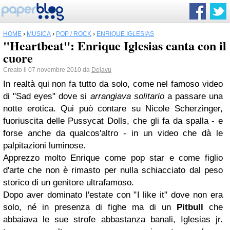
HOME
›
MUSICA
›
POP / ROCK
›
ENRIQUE IGLESIAS
"Heartbeat": Enrique Iglesias canta con il
cuore
Creato il 07 novembre 2010 da
Dejavu
In realtà qui non fa tutto da solo, come nel famoso video
di "Sad eyes" dove si
arrangiava
solitario
a passare una
notte erotica. Qui può contare su Nicole Scherzinger,
fuoriuscita delle Pussycat Dolls, che gli fa da spalla - e
forse anche da qualcos'altro - in un video che dà le
palpitazioni luminose.
Apprezzo molto Enrique come pop star e come figlio
d'arte che non è rimasto per nulla schiacciato dal peso
storico di un genitore ultrafamoso.
Dopo aver dominato l'estate con "I like it" dove non era
solo, né in presenza di fighe ma di un
Pitbull
che
abbaiava le sue strofe abbastanza banali, Iglesias jr.