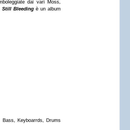
mboleggiate dai vari Moss,
,
Still Bleeding
è un album
s, Bass, Keyboarrds, Drums