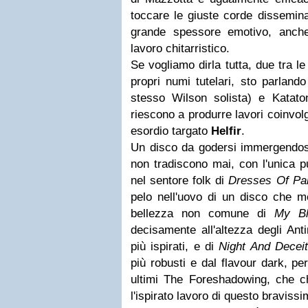
toccare le giuste corde dissemin
grande spessore emotivo, anche
lavoro chitarristico.
Se vogliamo dirla tutta, due tra l
propri numi tutelari, sto parland
stesso Wilson solista) e Katat
riescono a produrre lavori coinvo
esordio targato
Helfir
.
Un disco da godersi immergendosi
non tradiscono mai, con l'unica pu
nel sentore folk di
Dresses Of Pa
pelo nell'uovo di un disco che m
bellezza non comune di
My Bl
decisamente all'altezza degli Anti
più ispirati, e di
Night And Deceit
più robusti e dal flavour dark, per
ultimi The Foreshadowing, che ch
l'ispirato lavoro di questo braviss