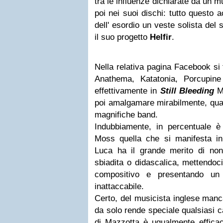
tra le influenze dichiarate da un m
poi nei suoi dischi: tutto questo 
dell' esordio un veste solista del
il suo progetto
Helfir
.
Nella relativa pagina Facebook si 
Anathema, Katatonia, Porcupine
effettivamente in
Still Bleeding
Ma
poi amalgamare mirabilmente, quan
magnifiche band.
Indubbiamente, in percentuale è 
Moss quella che si manifesta i
Luca ha il grande merito di non 
sbiadita o didascalica, mettendoci
compositivo e presentando un 
inattaccabile.
Certo, del musicista inglese manca
da solo rende speciale qualsiasi c
di Mazzotta è ugualmente efficac