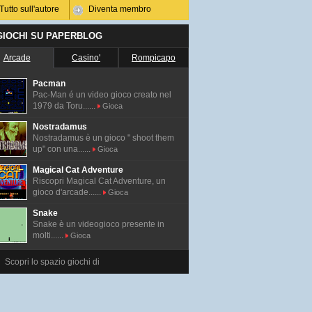
Tutto sull'autore
Diventa membro
 GIOCHI SU PAPERBLOG
Arcade
Casino'
Rompicapo
Pacman
Pac-Man é un video gioco creato nel
1979 da Toru......
Gioca
Nostradamus
Nostradamus è un gioco " shoot them
up" con una......
Gioca
Magical Cat Adventure
Riscopri Magical Cat Adventure, un
gioco d'arcade......
Gioca
Snake
Snake è un videogioco presente in
molti......
Gioca
Scopri lo spazio giochi di