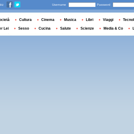
 su
Username
Password
ocietà
Cultura
Cinema
Musica
Libri
Viaggi
Tecnol
er Lei
Sesso
Cucina
Salute
Scienze
Media & Co