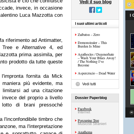
usicista e ciò che confluisce
Vedi il suo blog
accade, invece, in occasione
 salentino Luca Mazzotta con
I
I suoi ultimi articoli
Zaibatsu – Zero
fa riferimento ad Antimatter,
Demonstealer – This
Burden Is Mine
 Tree e Alternative 4, ed
zzotta prima assimila, per
Agathocles / Degenerhate
– Wash Your Blues Away!
to prodotto da tutte queste
/ The Nothing I’ve
Become
Aspercrucio – Dead Water
l'impronta fornita da Mick
n maniera più evidente, ma
Vedi tutti
limitarsi ad una citazione
 invece del proprio a livello
Dossier Paperblog
lotto di brani pressoché
Facebook
Internet
 l'inconfondibile timbro che
Porcupine Tree
Musicisti Stranieri
anzone, ma l'interpretazione
Anathema
e e, soprattutto, capace di