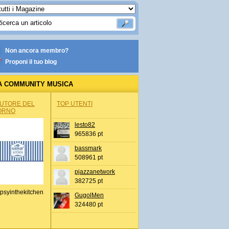
Non ancora membro?
Proponi il tuo blog
A COMMUNITY MUSICA
AUTORE DEL
TOP UTENTI
ORNO
lesto82
965836 pt
bassmark
508961 pt
pjazzanetwork
382725 pt
psyinthekitchen
GugolMen
324480 pt