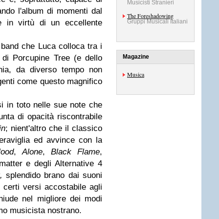
Musicisti Stranieri
ando l'album di momenti dal
The Foreshadowing
 in virtù di un eccellente
Gruppi Musicali Italiani
e band che Luca colloca tra i
o di Porcupine Tree (e dello
Magazine
onia, da diverso tempo non
Musica
lgenti come questo magnifico
 in toto nelle sue note che
nta di opacità riscontrabile
in
; nient'altro che il classico
eraviglia ed avvince con la
ood
,
Alone
,
Black Flame
,
matter e degli Alternative 4
,
splendido brano dai suoni
 certi versi accostabile agli
iude nel migliore dei modi
imo musicista nostrano.