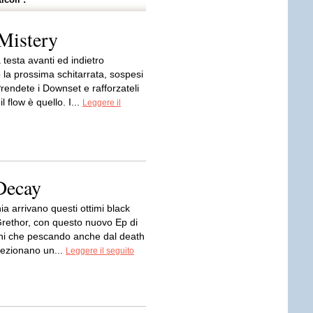
 Mistery
testa avanti ed indietro
 la prossima schitarrata, sospesi
Prendete i Downset e rafforzateli
l flow è quello. I...
Leggere il
Decay
nia arrivano questi ottimi black
Grethor, con questo nuovo Ep di
ni che pescando anche dal death
fezionano un...
Leggere il seguito