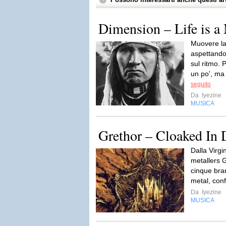
Dimension – Life is a
Muovere la 
aspettando
sul ritmo. 
un po', ma i
seguito
Da
Iyezine
MUSICA
Grethor – Cloaked In 
Dalla Virgi
metallers 
cinque bra
metal, con
Da
Iyezine
MUSICA