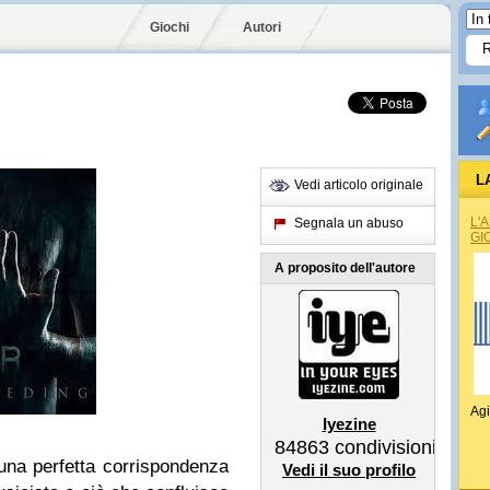
Giochi
Autori
L
Vedi articolo originale
L'
Segnala un abuso
GI
A proposito dell'autore
Agi
Iyezine
84863
condivisioni
una perfetta corrispondenza
Vedi il suo profilo