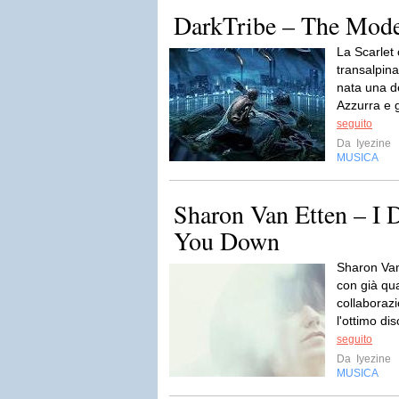
DarkTribe – The Mod
La Scarlet
transalpina
nata una de
Azzurra e 
seguito
Da
Iyezine
MUSICA
Sharon Van Etten – I 
You Down
Sharon Van
con già qua
collaborazio
l'ottimo di
seguito
Da
Iyezine
MUSICA