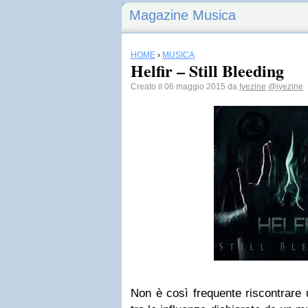
Magazine Musica
HOME
›
MUSICA
Helfir – Still Bleeding
Creato il 06 maggio 2015 da
Iyezine
@iyezine
Non è così frequente riscontrare 