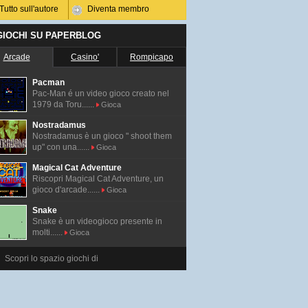
Tutto sull'autore
Diventa membro
 GIOCHI SU PAPERBLOG
Arcade
Casino'
Rompicapo
Pacman
Pac-Man é un video gioco creato nel
1979 da Toru......
Gioca
Nostradamus
Nostradamus è un gioco " shoot them
up" con una......
Gioca
Magical Cat Adventure
Riscopri Magical Cat Adventure, un
gioco d'arcade......
Gioca
Snake
Snake è un videogioco presente in
molti......
Gioca
Scopri lo spazio giochi di