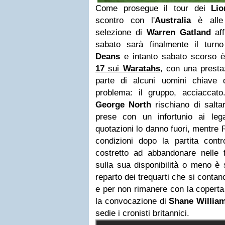
Come prosegue il tour dei
Lio
scontro con l'
Australia
è alle 
selezione di
Warren Gatland
aff
sabato sarà finalmente il turn
Deans
e intanto sabato scorso è
17
sui
Waratahs
, con una presta
parte di alcuni uomini chiave 
problema: il gruppo, acciaccat
George North
rischiano di saltar
prese con un infortunio ai leg
quotazioni lo danno fuori, mentre 
condizioni dopo la partita con
costretto ad abbandonare nelle f
sulla sua disponibilità o meno è s
reparto dei trequarti che si conta
e per non rimanere con la coperta
la convocazione di
Shane Willia
sedie i cronisti britannici.