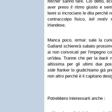
fetcher
sanno fare. Ciò detto, ec
aver preso il ritmo giusto e semp
leoni si incrociano le dita perché 
contraccolpo fisico,
leit motiv
ne
irlandese.
Manca poco, ormai: sale la curi
Gatland schiererà sabato prossimo
ai non convocati per l'impegno co
un'idea. Tranne che per la
back 
altissima per gli ultimi due pos
side
flanker lo giudichiamo già p
non altro perché è il capitano des
Potrebbero interessarti anche :