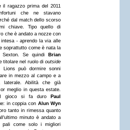
 il ragazzo prima del 2011
nfortuni che ne stavano
erché dal match dello scorso
mi chiave. Tipo quello di
tro che è andato a nozze con
intesa - aprendo la via alle
e soprattutto come è nata la
a Sexton. Se quindi
Brian
titolare nel ruolo di
outside
i Lions può dormire sonni
gliare in mezzo al campo e a
laterale. Abilità che già
r meglio in questa estate.
il gioco si fa duro
Paul
ue: in coppia con
Alun Wyn
ro tanto in rimessa quanto
ll'ultimo minuto è andato a
i pali come solo i migliori