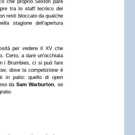
co che proprio Sexton pare
re tra lo staff tecnico dei
non resti bloccato da qualche
lla stagione dell'apertura
osità per vedere il XV che
. Certo, a dare un'occhiata
n i Brumbies, ci si può fare
row
, dove la competizione è
ti in palio: quello di
open
reso da
Sam Warburton
, se
ignato.