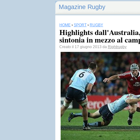
Magazine Rugby
HOME
›
SPORT
›
RUGBY
Highlights dall'Australia,
sintonia in mezzo al cam
Creato il 17 giugno 2013 da
Rightrugby