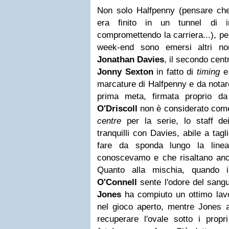
Non solo Halfpenny (pensare che
era finito in un tunnel di i
compromettendo la carriera...), p
week-end sono emersi altri no
Jonathan Davies
, il secondo cen
Jonny Sexton
in fatto di
timing
e 
marcature di Halfpenny e da notar
prima meta, firmata proprio d
O'Driscoll
non è considerato come 
centre
per la serie, lo staff de
tranquilli con Davies, abile a ta
fare da sponda lungo la linea 
conoscevamo e che risaltano anco
Quanto alla mischia, quando 
O'Connell
sente l'odore del sang
Jones
ha compiuto un ottimo lavo
nel gioco aperto, mentre Jones a
recuperare l'ovale sotto i propr