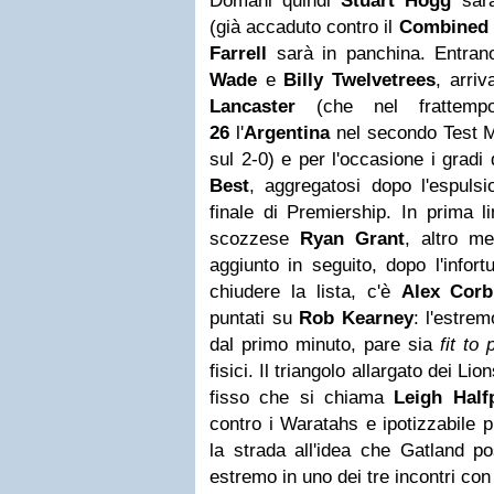
Domani quindi
Stuart Hogg
sarà
(già accaduto contro il
Combined 
Farrell
sarà in panchina. Entra
Wade
e
Billy Twelvetrees
, arriva
Lancaster
(che nel frattem
26
l'
Argentina
nel secondo Test Ma
sul 2-0) e per l'occasione i grad
Best
, aggregatosi dopo l'espuls
finale di Premiership. In prima l
scozzese
Ryan Grant
, altro m
aggiunto in seguito, dopo l'infor
chiudere la lista, c'è
Alex Corb
puntati su
Rob Kearney
: l'estre
dal primo minuto, pare sia
fit to 
fisici. Il triangolo allargato dei 
fisso che si chiama
Leigh Half
contro i Waratahs e ipotizzabile 
la strada all'idea che Gatland p
estremo in uno dei tre incontri con 