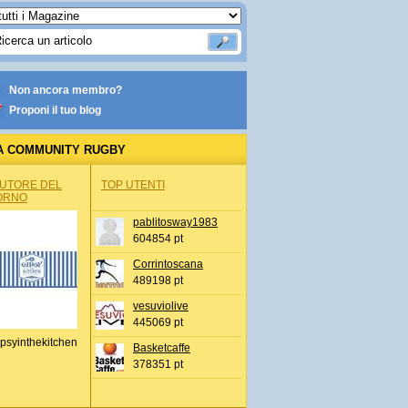
Non ancora membro?
Proponi il tuo blog
A COMMUNITY RUGBY
AUTORE DEL
TOP UTENTI
ORNO
pablitosway1983
604854 pt
Corrintoscana
489198 pt
vesuviolive
445069 pt
psyinthekitchen
Basketcaffe
378351 pt