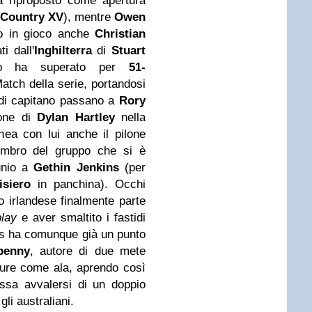
 riproposto come apertura
Country XV
), mentre
Owen
no in gioco anche
Christian
ti dall'
Inghilterra
di
Stuart
po ha superato per
51-
tch della serie, portandosi
i di capitano passano a
Rory
ione di
Dylan Hartley
nella
inea con lui anche il pilone
embro del gruppo che si è
tunio a
Gethin Jenkins
(per
isiero
in panchina). Occhi
mo irlandese finalmente parte
play
e aver smaltito i fastidi
Lions ha comunque già un punto
penny
, autore di due mete
pure come ala, aprendo così
ossa avvalersi di un doppio
gli australiani.