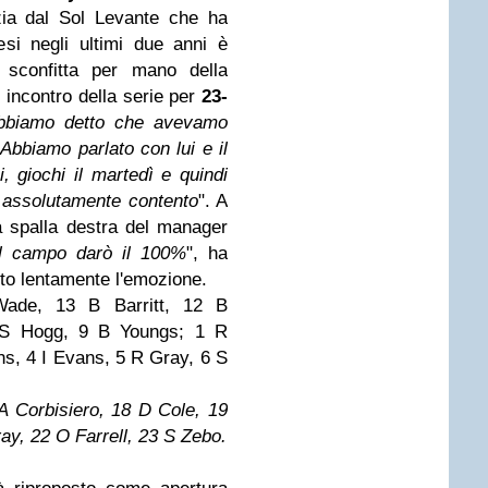
izia dal Sol Levante che ha
esi negli ultimi due anni è
a sconfitta per mano della
incontro della serie per
23-
bbiamo detto che avevamo
Abbiamo parlato con lui e il
i, giochi il martedì e quindi
a assolutamente contento
". A
la spalla destra del manager
l campo darò il 100%
", ha
ito lentamente l'emozione.
de, 13 B Barritt, 12 B
0 S Hogg, 9 B Youngs; 1 R
ns, 4 I Evans, 5 R Gray, 6 S
 Corbisiero, 18 D Cole, 19
ay, 22 O Farrell, 23 S Zebo.