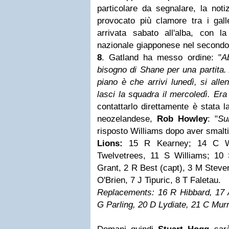
particolare da segnalare, la not
provocato più clamore tra i gall
arrivata sabato all'alba, con l
nazionale giapponese nel secondo 
8
. Gatland ha messo ordine: "
A
bisogno di Shane per una partita. 
piano è che arrivi lunedì, si allen
lasci la squadra il mercoledì. Er
contattarlo direttamente è stata 
neozelandese,
Rob Howley
: "
Su
risposto Williams dopo aver smalt
Lions:
15 R Kearney; 14 C Wa
Twelvetrees, 11 S Williams; 1
Grant, 2 R Best (capt), 3 M Steve
O'Brien, 7 J Tipuric, 8 T Faletau.
Replacements: 16 R Hibbard, 17 A
G Parling, 20 D Lydiate, 21 C Murr