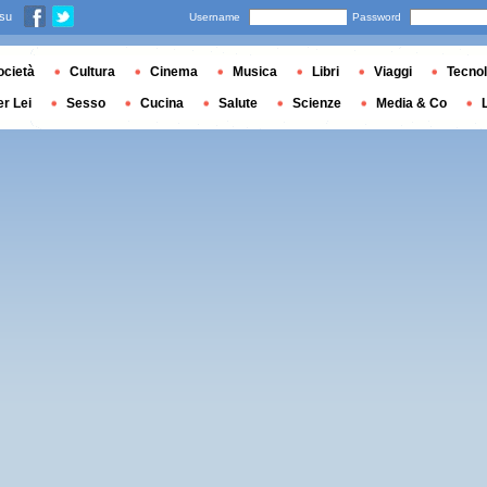
 su
Username
Password
ocietà
Cultura
Cinema
Musica
Libri
Viaggi
Tecnol
er Lei
Sesso
Cucina
Salute
Scienze
Media & Co