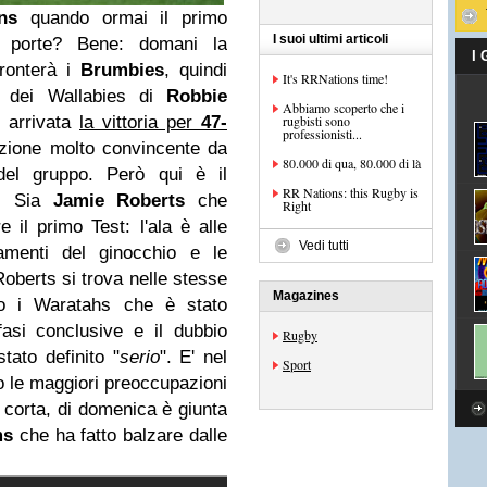
ns
quando ormai il primo
I suoi ultimi articoli
porte? Bene: domani la
I
ronterà i
Brumbies
, quindi
It's RRNations time!
o dei Wallabies di
Robbie
Abbiamo scoperto che i
 arrivata
la vittoria per
47-
rugbisti sono
professionisti...
zione molto convincente da
80.000 di qua, 80.000 di là
del gruppo. Però qui è il
RR Nations: this Rugby is
o. Sia
Jamie Roberts
che
Right
e il primo Test: l'ala è alle
Vedi tutti
amenti del ginocchio e le
Roberts si trova nelle stesse
Magazines
tro i Waratahs che è stato
asi conclusive e il dubbio
Rugby
tato definito "
serio
". E' nel
Sport
no le maggiori preoccupazioni
 corta, di domenica è giunta
ms
che ha fatto balzare dalle