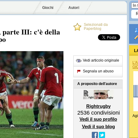
Giochi
Autori
Selezionati da
 parte III: c'è della
Paperblog
po
L
Vedi articolo originale
L'
GI
Segnala un abuso
A proposito dell'autore
Rightrugby
2536
condivisioni
Agi
Vedi il suo profilo
Vedi il suo blog