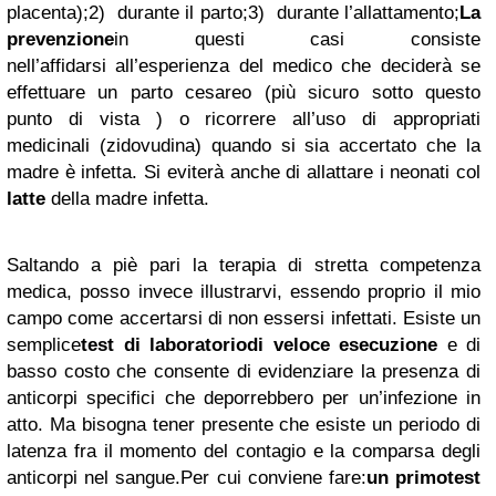
placenta);
2)
durante il parto;
3)
durante l’allattamento;
La
prevenzione
in questi casi consiste
nell’affidarsi all’esperienza del medico che deciderà se
effettuare un parto cesareo (più sicuro sotto questo
punto di vista ) o ricorrere all’uso di appropriati
medicinali (zidovudina) quando si sia accertato che la
madre è infetta. Si eviterà anche di allattare i neonati col
latte
della madre infetta.
Saltando a piè pari la terapia di stretta competenza
medica, posso invece illustrarvi, essendo proprio il mio
campo come accertarsi di non essersi infettati. Esiste un
semplice
test di laboratoriodi veloce esecuzione
e di
basso costo che consente di evidenziare la presenza di
anticorpi specifici che deporrebbero per un’infezione in
atto. Ma bisogna tener presente che esiste un periodo di
latenza fra il momento del contagio e la comparsa degli
anticorpi nel sangue.
Per cui conviene fare:
un primo
test