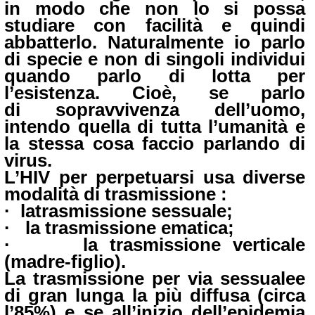
in modo che non lo si possa
studiare con facilità e quindi
abbatterlo. Naturalmente io parlo
di specie e non di singoli individui
quando parlo di lotta per
l’esistenza. Cioè, se parlo
di
sopravvivenza dell’uomo,
intendo quella di
tutta l’umanità e
la stessa cosa faccio parlando di
virus.
L’HIV per perpetuarsi usa diverse
modalità di trasmissione :
·
la
trasmissione sessuale;
·
la trasmissione ematica;
·
la trasmissione verticale
(madre-figlio).
La trasmissione per via sessuale
e
di gran lunga la più diffusa (circa
l’85%) e se all’inizio dell’epidemia