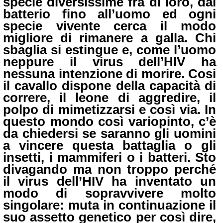
specie
diversissime fra di loro,
dal
batterio fino all’uomo ed ogni
specie vivente cerca il modo
migliore di rimanere a galla. Chi
sbaglia si estingue e, come l’uomo
neppure il virus dell’HIV ha
nessuna intenzione di morire. Cosi
il cavallo dispone della capacità di
correre, il leone di aggredire,
il
polpo di mimetizzarsi e così via. In
questo mondo così variopinto, c’è
da chiedersi se saranno gli uomini
a vincere questa battaglia o gli
insetti, i mammiferi o i batteri. Sto
divagando ma non troppo perché
il virus dell’HIV ha inventato un
modo di sopravvivere molto
singolare:
muta in continuazione il
suo assetto genetico per così dire,