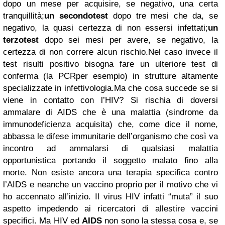
dopo un mese per acquisire, se negativo, una certa
tranquillità;
un secondotest
dopo tre mesi che da, se
negativo, la quasi certezza di non essersi infettati;
un
terzotest
dopo sei mesi per avere, se negativo, la
certezza di non correre alcun rischio.
Nel caso invece il
test risulti positivo bisogna fare un ulteriore test di
conferma (la PCRper esempio) in strutture altamente
specializzate in infettivologia.
Ma che cosa succede se si
viene in contatto con l’HIV? Si rischia di doversi
ammalare di AIDS che è una malattia (sindrome da
immunodeficienza acquisita) che, come dice il nome,
abbassa le difese immunitarie dell’organismo che così va
incontro ad ammalarsi di qualsiasi malattia
opportunistica portando il soggetto malato fino alla
morte. Non esiste ancora una terapia specifica contro
l’AIDS e neanche un vaccino proprio per il motivo che vi
ho accennato all’inizio. Il virus HIV infatti “muta” il suo
aspetto impedendo ai ricercatori di allestire vaccini
specifici. Ma HIV ed
AIDS
non sono la stessa cosa e, se