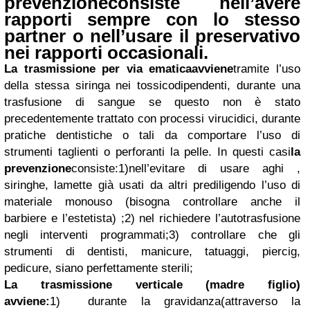
prevenzione
consiste nell’avere
rapporti sempre con lo stesso
partner o nell’usare il preservativo
nei rapporti occasionali.
La trasmissione per via ematica
avviene
tramite l’uso
della stessa siringa nei tossicodipendenti, durante una
trasfusione di sangue se questo non è stato
precedentemente trattato con processi virucidici, durante
pratiche dentistiche o tali da comportare l’uso di
strumenti taglienti o perforanti la pelle.
In questi casi
la
prevenzione
consiste:
1)nell’evitare di usare aghi ,
siringhe, lamette già usati da altri prediligendo l’uso di
materiale monouso (bisogna controllare anche il
barbiere e l’estetista) ;
2) nel richiedere l’autotrasfusione
negli interventi programmati;
3) controllare che gli
strumenti di dentisti, manicure, tatuaggi, piercig,
pedicure, siano perfettamente sterili;
La trasmissione verticale (madre figlio)
avviene:
1)
durante la gravidanza
(attraverso la