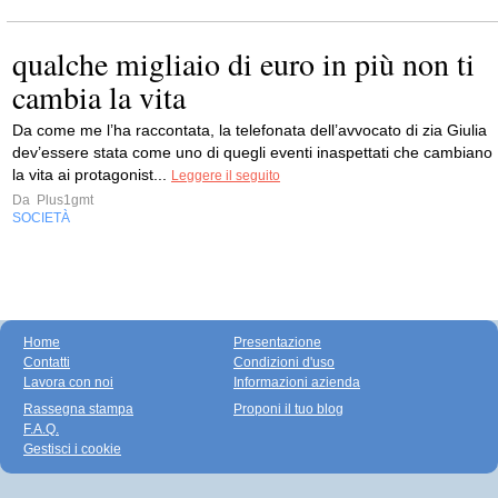
qualche migliaio di euro in più non ti
cambia la vita
Da come me l’ha raccontata, la telefonata dell’avvocato di zia Giulia
dev’essere stata come uno di quegli eventi inaspettati che cambiano
la vita ai protagonist...
Leggere il seguito
Da
Plus1gmt
SOCIETÀ
Home
Presentazione
Contatti
Condizioni d'uso
Lavora con noi
Informazioni azienda
Rassegna stampa
Proponi il tuo blog
F.A.Q.
Gestisci i cookie