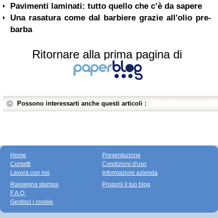
Pavimenti laminati: tutto quello che c’è da sapere
Una rasatura come dal barbiere grazie all'olio pre-
barba
Ritornare alla prima pagina di
Possono interessarti anche questi articoli :
Home
Presentazione
Contatti
Condizioni d'uso
Lavora con noi
Informazioni azienda
Rassegna stampa
Proponi il tuo blog
F.A.Q.
Gestisci i cookie