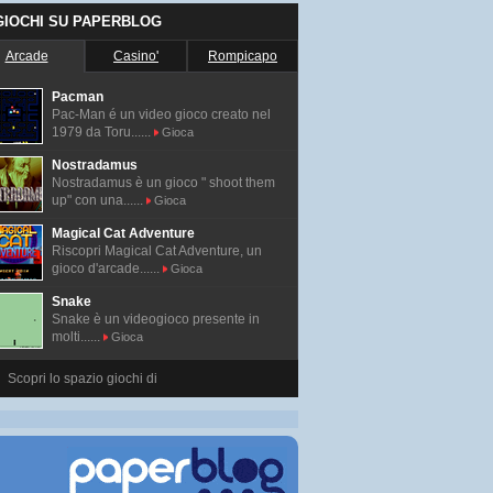
 GIOCHI SU PAPERBLOG
Arcade
Casino'
Rompicapo
Pacman
Pac-Man é un video gioco creato nel
1979 da Toru......
Gioca
Nostradamus
Nostradamus è un gioco " shoot them
up" con una......
Gioca
Magical Cat Adventure
Riscopri Magical Cat Adventure, un
gioco d'arcade......
Gioca
Snake
Snake è un videogioco presente in
molti......
Gioca
Scopri lo spazio giochi di