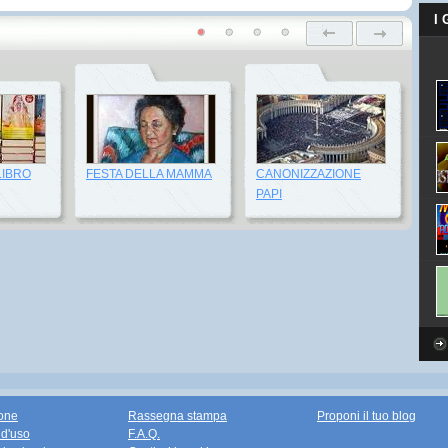
I
LIBRO
FESTA DELLA MAMMA
CANONIZZAZIONE
PAPI
one
Rassegna stampa
Proponi il tuo blog
 d'uso
F.A.Q.