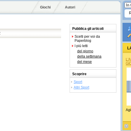
Giochi
Autori
Pubblica gli articoli
R
Scelti per voi da
Paperblog
I più letti
L
del giorno
della settimana
L'
del mese
GI
Scoprire
Sport
Altri Sport
Agi