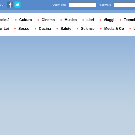
 su
Username
Password
ocietà
Cultura
Cinema
Musica
Libri
Viaggi
Tecnol
er Lei
Sesso
Cucina
Salute
Scienze
Media & Co