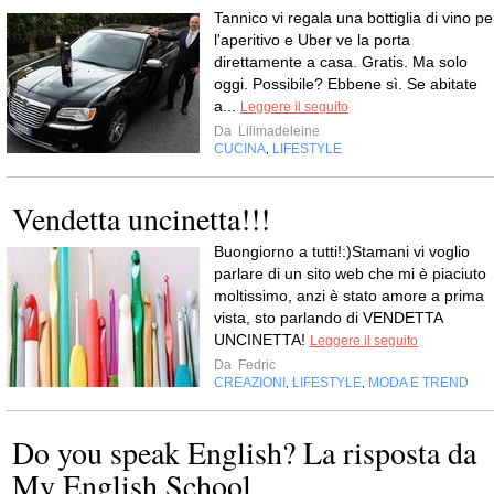
Tannico vi regala una bottiglia di vino pe
l'aperitivo e Uber ve la porta
direttamente a casa. Gratis. Ma solo
oggi. Possibile? Ebbene sì. Se abitate
a...
Leggere il seguito
Da
Lilimadeleine
CUCINA
LIFESTYLE
,
Vendetta uncinetta!!!
Buongiorno a tutti!:)Stamani vi voglio
parlare di un sito web che mi è piaciuto
moltissimo, anzi è stato amore a prima
vista, sto parlando di VENDETTA
UNCINETTA!
Leggere il seguito
Da
Fedric
CREAZIONI
LIFESTYLE
MODA E TREND
,
,
Do you speak English? La risposta da
My English School