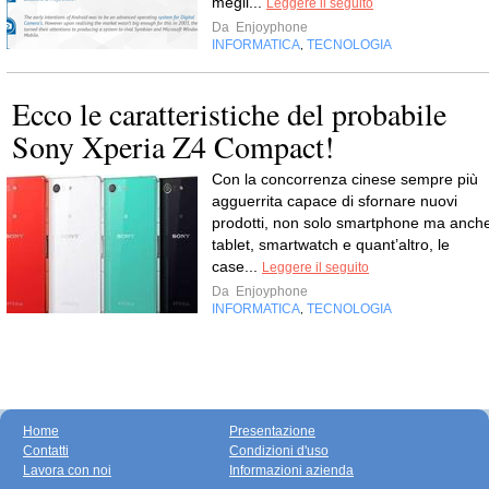
megli...
Leggere il seguito
Da
Enjoyphone
INFORMATICA
TECNOLOGIA
,
Ecco le caratteristiche del probabile
Sony Xperia Z4 Compact!
Con la concorrenza cinese sempre più
agguerrita capace di sfornare nuovi
prodotti, non solo smartphone ma anch
tablet, smartwatch e quant’altro, le
case...
Leggere il seguito
Da
Enjoyphone
INFORMATICA
TECNOLOGIA
,
Home
Presentazione
Contatti
Condizioni d'uso
Lavora con noi
Informazioni azienda