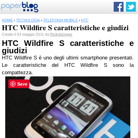
HOME
›
TECNOLOGIA
›
TELEFONIA MOBILE
›
HTC
HTC Wildfire S caratteristiche e giudizi
Creato il 03 maggio 2011 da
Rickyblogger
HTC
Wildfire S caratteristiche e
giudizi
HTC Wildfire S è uno degli ultimi smartphone presentati.
Le caratteristiche del HTC Wildfire S sono la
compattezza.
Save