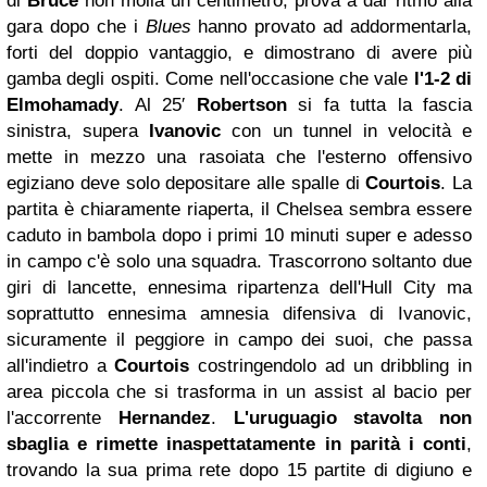
di
Bruce
non molla un centimetro, prova a dar ritmo alla
gara dopo che i
Blues
hanno provato ad addormentarla,
forti del doppio vantaggio, e dimostrano di avere più
gamba degli ospiti. Come nell'occasione che vale
l'1-2 di
Elmohamady
. Al 25′
Robertson
si fa tutta la fascia
sinistra, supera
Ivanovic
con un tunnel in velocità e
mette in mezzo una rasoiata che l'esterno offensivo
egiziano deve solo depositare alle spalle di
Courtois
. La
partita è chiaramente riaperta, il Chelsea sembra essere
caduto in bambola dopo i primi 10 minuti super e adesso
in campo c'è solo una squadra. Trascorrono soltanto due
giri di lancette, ennesima ripartenza dell'Hull City ma
soprattutto ennesima amnesia difensiva di Ivanovic,
sicuramente il peggiore in campo dei suoi, che passa
all'indietro a
Courtois
costringendolo ad un dribbling in
area piccola che si trasforma in un assist al bacio per
l'accorrente
Hernandez
.
L'uruguagio stavolta non
sbaglia e rimette inaspettatamente in parità i conti
,
trovando la sua prima rete dopo 15 partite di digiuno e