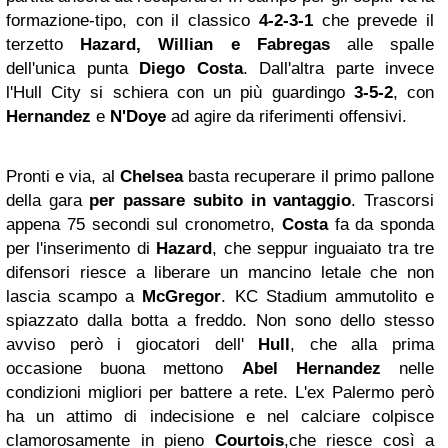
formazione-tipo, con il classico
4-2-3-1
che prevede il
terzetto
Hazard, Willian e Fabregas
alle spalle
dell'unica punta
Diego Costa
. Dall'altra parte invece
l'Hull City si schiera con un più guardingo
3-5-2
, con
Hernandez
e
N'Doye
ad agire da riferimenti offensivi.
Pronti e via, al
Chelsea
basta recuperare il primo pallone
della gara
per passare subito in vantaggio
. Trascorsi
appena 75 secondi sul cronometro,
Costa
fa da sponda
per l'inserimento di
Hazard
, che seppur inguaiato tra tre
difensori riesce a liberare un mancino letale che non
lascia scampo a
McGregor
. KC Stadium ammutolito e
spiazzato dalla botta a freddo. Non sono dello stesso
avviso però i giocatori dell'
Hull
, che alla prima
occasione buona mettono
Abel Hernandez
nelle
condizioni migliori per battere a rete. L'ex Palermo però
ha un attimo di indecisione e nel calciare colpisce
clamorosamente in pieno
Courtois
,che riesce così a