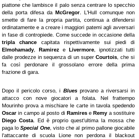
piattone che lambisce il palo senza centrare lo specchio
della porta difesa da
McGregor
. L'Hull comunque non
smette di fare la propria partita, continua a difendersi
ordinatamente e a creare i maggiori patemi agli avversari
in fase di contropiede. Come succede in occasione della
tripla chance
capitata rispettivamente sui piedi di
Elmohamady
,
Ramirez
e
Livermore
, ipnotizzati tutti
dalle prodezze in sequenza di un super
Courtois
, che si
fa così perdonare il grossolano errore della prima
frazione di gara.
Dopo il pericolo corso, i
Blues
provano a riversarsi in
attacco con nove giocatori a folata. Nel frattempo
Mourinho prova a mischiare le carte in tavola spedendo
Oscar
in campo al posto di
Ramires
e
Remy
a sostituire
Diego Costa
. Ed è proprio quest'ultima la mossa che
paga lo
Special One
, visto che al primo pallone giocabile
l'attaccante di scuola Lione non perdona il blackout