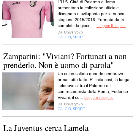
L'U.S. Città di Palermo e Joma
presentano la collezione ufficiale
disegnata e sviluppata per la nuova
stagione 2015/2016. Formata da tre
completi da gioco,...
Leggere il seguito
Da
Univeryo7p
CALCIO
SPORT
,
Zamparini: "Viviani? Fortunati a non
prenderlo. Non è uomo di parola"
Un colpo saltato quando sembrava
ormai tutto fatto. E' finita così, la lunga
'telenovela' tra il Palermo e il
centrocampista della Roma, Federico
Viviani, il cu...
Leggere il seguito
Da
Univeryo7p
CALCIO
SPORT
,
La Juventus cerca Lamela