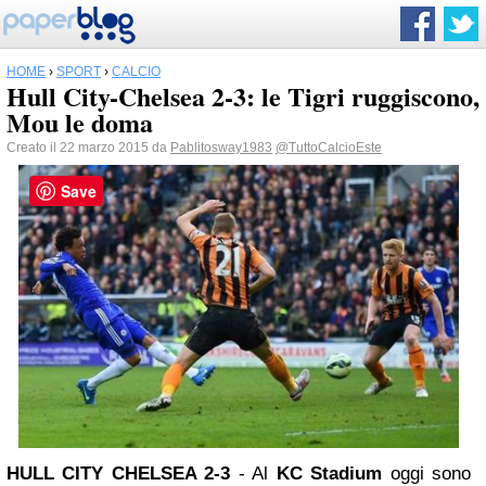
HOME
›
SPORT
›
CALCIO
Hull City-Chelsea 2-3: le Tigri ruggiscono,
Mou le doma
Creato il 22 marzo 2015 da
Pablitosway1983
@TuttoCalcioEste
Save
HULL CITY CHELSEA 2-3
- Al
KC Stadium
oggi sono