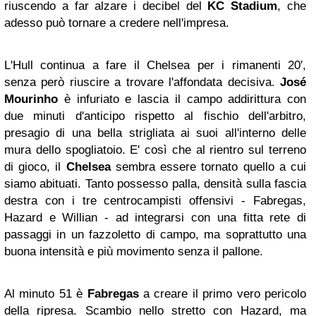
riuscendo a far alzare i decibel del
KC Stadium
, che
adesso può tornare a credere nell'impresa.
L'Hull continua a fare il Chelsea per i rimanenti 20′,
senza però riuscire a trovare l'affondata decisiva.
José
Mourinho
è infuriato e lascia il campo addirittura con
due minuti d'anticipo rispetto al fischio dell'arbitro,
presagio di una bella strigliata ai suoi all'interno delle
mura dello spogliatoio. E' così che al rientro sul terreno
di gioco, il
Chelsea
sembra essere tornato quello a cui
siamo abituati. Tanto possesso palla, densità sulla fascia
destra con i tre centrocampisti offensivi - Fabregas,
Hazard e Willian - ad integrarsi con una fitta rete di
passaggi in un fazzoletto di campo, ma soprattutto una
buona intensità e più movimento senza il pallone.
Al minuto 51 è
Fabregas
a creare il primo vero pericolo
della ripresa. Scambio nello stretto con Hazard, ma