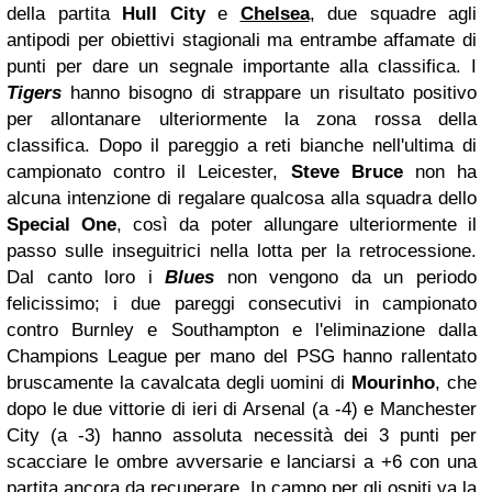
della partita
Hull City
e
Chelsea
, due squadre agli
antipodi per obiettivi stagionali ma entrambe affamate di
punti per dare un segnale importante alla classifica. I
Tigers
hanno bisogno di strappare un risultato positivo
per allontanare ulteriormente la zona rossa della
classifica. Dopo il pareggio a reti bianche nell'ultima di
campionato contro il Leicester,
Steve Bruce
non ha
alcuna intenzione di regalare qualcosa alla squadra dello
Special One
, così da poter allungare ulteriormente il
passo sulle inseguitrici nella lotta per la retrocessione.
Dal canto loro i
Blues
non vengono da un periodo
felicissimo; i due pareggi consecutivi in campionato
contro Burnley e Southampton e l'eliminazione dalla
Champions League per mano del PSG hanno rallentato
bruscamente la cavalcata degli uomini di
Mourinho
, che
dopo le due vittorie di ieri di Arsenal (a -4) e Manchester
City (a -3) hanno assoluta necessità dei 3 punti per
scacciare le ombre avversarie e lanciarsi a +6 con una
partita ancora da recuperare. In campo per gli ospiti va la