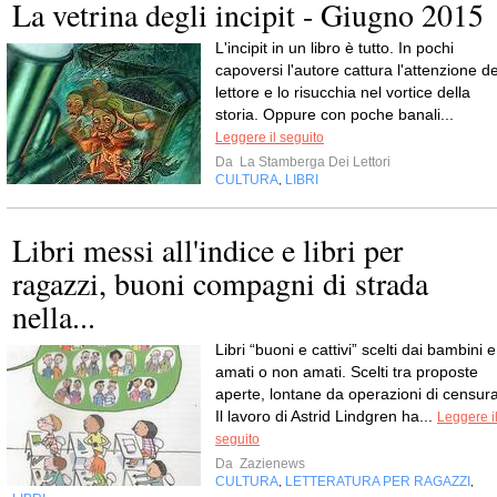
La vetrina degli incipit - Giugno 2015
L'incipit in un libro è tutto. In pochi
capoversi l'autore cattura l'attenzione de
lettore e lo risucchia nel vortice della
storia. Oppure con poche banali...
Leggere il seguito
Da
La Stamberga Dei Lettori
CULTURA
LIBRI
,
Libri messi all'indice e libri per
ragazzi, buoni compagni di strada
nella...
Libri “buoni e cattivi” scelti dai bambini e
amati o non amati. Scelti tra proposte
aperte, lontane da operazioni di censura
Il lavoro di Astrid Lindgren ha...
Leggere i
seguito
Da
Zazienews
CULTURA
LETTERATURA PER RAGAZZI
,
,