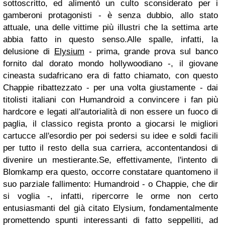
sottoscritto, ed alimentò un culto sconsiderato per i
gamberoni protagonisti - è senza dubbio, allo stato
attuale, una delle vittime più illustri che la settima arte
abbia fatto in questo senso.Alle spalle, infatti, la
delusione di
Elysium
- prima, grande prova sul banco
fornito dal dorato mondo hollywoodiano -, il giovane
cineasta sudafricano era di fatto chiamato, con questo
Chappie ribattezzato - per una volta giustamente - dai
titolisti italiani con Humandroid a convincere i fan più
hardcore e legati all'autorialità di non essere un fuoco di
paglia, il classico regista pronto a giocarsi le migliori
cartucce all'esordio per poi sedersi su idee e soldi facili
per tutto il resto della sua carriera, accontentandosi di
divenire un mestierante.Se, effettivamente, l'intento di
Blomkamp era questo, occorre constatare quantomeno il
suo parziale fallimento: Humandroid - o Chappie, che dir
si voglia -, infatti, ripercorre le orme non certo
entusiasmanti del già citato Elysium, fondamentalmente
promettendo spunti interessanti di fatto seppelliti, ad