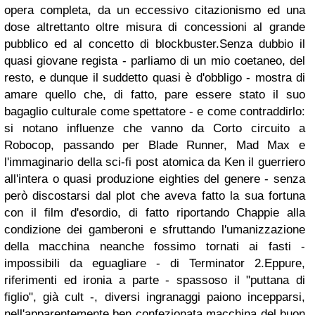
opera completa, da un eccessivo citazionismo ed una
dose altrettanto oltre misura di concessioni al grande
pubblico ed al concetto di blockbuster.Senza dubbio il
quasi giovane regista - parliamo di un mio coetaneo, del
resto, e dunque il suddetto quasi è d'obbligo - mostra di
amare quello che, di fatto, pare essere stato il suo
bagaglio culturale come spettatore - e come contraddirlo:
si notano influenze che vanno da Corto circuito a
Robocop, passando per Blade Runner, Mad Max e
l'immaginario della sci-fi post atomica da Ken il guerriero
all'intera o quasi produzione eighties del genere - senza
però discostarsi dal plot che aveva fatto la sua fortuna
con il film d'esordio, di fatto riportando Chappie alla
condizione dei gamberoni e sfruttando l'umanizzazione
della macchina neanche fossimo tornati ai fasti -
impossibili da eguagliare - di Terminator 2.Eppure,
riferimenti ed ironia a parte - spassoso il "puttana di
figlio", già cult -, diversi ingranaggi paiono incepparsi,
nell'apparentemente ben confezionata macchina del buon