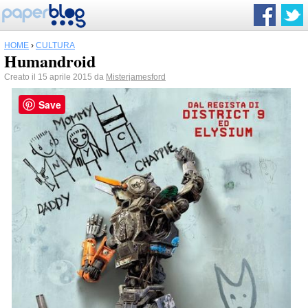
HOME
›
CULTURA
Humandroid
Creato il 15 aprile 2015 da
Misterjamesford
Save