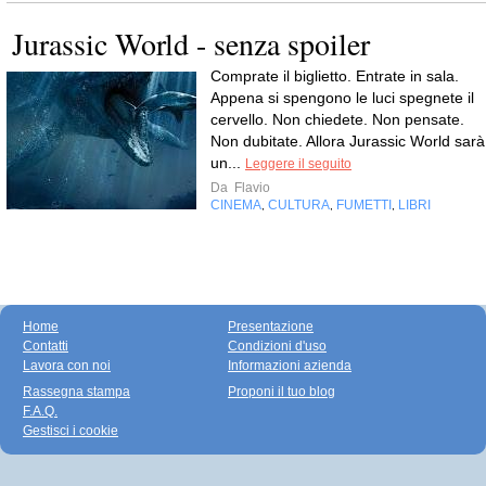
Jurassic World - senza spoiler
Comprate il biglietto. Entrate in sala.
Appena si spengono le luci spegnete il
cervello. Non chiedete. Non pensate.
Non dubitate. Allora Jurassic World sarà
un...
Leggere il seguito
Da
Flavio
CINEMA
CULTURA
FUMETTI
LIBRI
,
,
,
Home
Presentazione
Contatti
Condizioni d'uso
Lavora con noi
Informazioni azienda
Rassegna stampa
Proponi il tuo blog
F.A.Q.
Gestisci i cookie