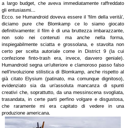
a largo budget, che aveva immediatamente raffreddato
gli entusiasmi...
Ecco. se
Humandroid
doveva essere il 'film della verità',
diciamo pure che
Blomkamp
ce lo siamo giocato
definitivamente: il film è di una bruttezza imbarazzante,
non solo nei contenuti ma anche nella forma,
inspiegabilmente sciatta e grossolana, e stavolta non
certo per scelta autoriale come in
District 9
(la cui
confezione finto-trash era, invece, davvero geniale).
Humandroid
segna un'ulteriore e clamoroso passo falso
nell'involuzione stilistica di
Blomkamp,
anche rispetto al
già citato
Elysium
(patinato, ma comunque dignitoso),
evidenziato sia da un'assoluta mancanza di spunti
creativi che, soprattutto, da una messinscena svogliata,
trasandata, in certe parti perfino volgare e disgustosa,
che raramente mi era capitato di vedere in una
produzione americana.