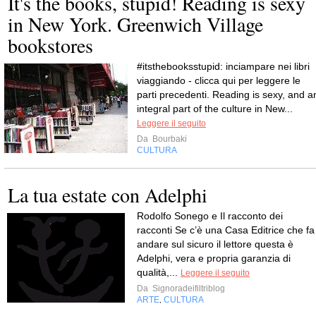
It's the books, stupid! Reading is sexy
in New York. Greenwich Village
bookstores
#itsthebooksstupid: inciampare nei libri
viaggiando - clicca qui per leggere le
parti precedenti. Reading is sexy, and a
integral part of the culture in New...
Leggere il seguito
Da
Bourbaki
CULTURA
La tua estate con Adelphi
Rodolfo Sonego e Il racconto dei
racconti Se c’è una Casa Editrice che fa
andare sul sicuro il lettore questa è
Adelphi, vera e propria garanzia di
qualità,...
Leggere il seguito
Da
Signoradeifiltriblog
ARTE
CULTURA
,