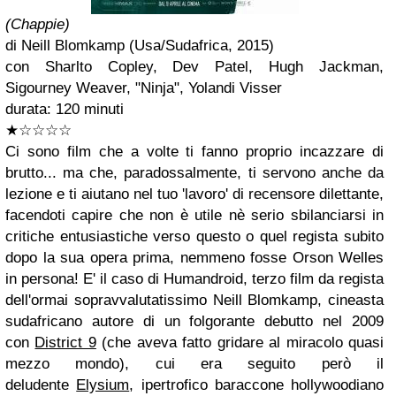
(Chappie)
di Neill Blomkamp (Usa/Sudafrica, 2015)
con Sharlto Copley, Dev Patel, Hugh Jackman,
Sigourney Weaver, "Ninja", Yolandi Visser
durata: 120 minuti
★
☆
☆
☆
☆
Ci sono film che a volte ti fanno proprio incazzare di
brutto... ma che, paradossalmente, ti servono anche da
lezione e ti aiutano nel tuo 'lavoro' di recensore dilettante,
facendoti capire che non è utile nè serio sbilanciarsi in
critiche entusiastiche verso questo o quel regista subito
dopo la sua opera prima, nemmeno fosse Orson Welles
in persona! E' il caso di
Humandroid,
terzo film da regista
dell'ormai sopravvalutatissimo
Neill Blomkamp,
cineasta
sudafricano autore di un folgorante debutto nel 2009
con
District 9
(che aveva fatto gridare al miracolo quasi
mezzo mondo), cui era seguito però il
deludente
Elysium
, ipertrofico baraccone hollywoodiano