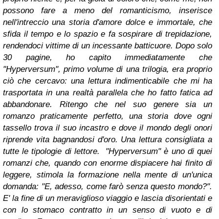
possono fare a meno del romanticismo, inserisce
nell'intreccio una storia d'amore dolce e immortale, che
sfida il tempo e lo spazio e fa sospirare di trepidazione,
rendendoci vittime di un incessante batticuore.
Dopo solo
30 pagine, ho capito immediatamente che
"Hyperversum", primo volume di una trilogia, era proprio
ciò che cercavo: una lettura indimenticabile che mi ha
trasportata in una realtà parallela che ho fatto fatica ad
abbandonare. Ritengo che nel suo genere sia un
romanzo praticamente perfetto, una storia dove ogni
tassello trova il suo incastro e dove il mondo degli onori
riprende vita bagnandosi d'oro. Una lettura consigliata a
tutte le tipologie di lettore.
"Hyperversum" è uno di quei
romanzi che, quando con enorme dispiacere hai finito di
leggere, stimola la formazione nella mente di un'unica
domanda: "E, adesso, come farò senza questo mondo?".
E' la fine di un meraviglioso viaggio e lascia disorientati e
con lo stomaco contratto in un senso di vuoto e di