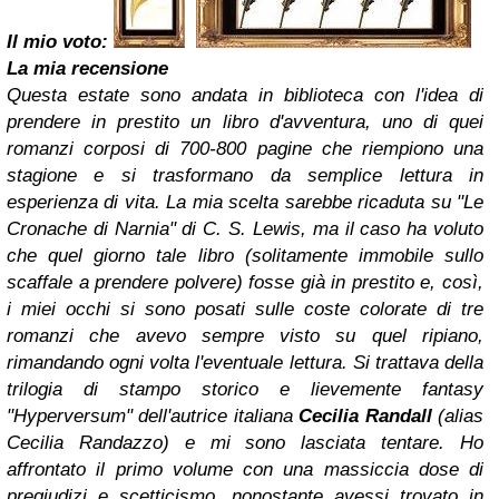
Il mio voto:
La mia recensione
Questa estate sono andata in biblioteca con l'idea di
prendere in prestito un libro d'avventura, uno di quei
romanzi corposi di 700-800 pagine che riempiono una
stagione e si trasformano da semplice lettura in
esperienza di vita. La mia scelta sarebbe ricaduta su "Le
Cronache di Narnia" di C. S. Lewis, ma il caso ha voluto
che quel giorno tale libro (solitamente immobile sullo
scaffale a prendere polvere) fosse già in prestito e, così,
i miei occhi si sono posati sulle coste colorate di tre
romanzi che avevo sempre visto su quel ripiano,
rimandando ogni volta l'eventuale lettura. Si trattava della
trilogia di stampo storico e lievemente fantasy
"Hyperversum" dell'autrice italiana
Cecilia Randall
(alias
Cecilia Randazzo) e mi sono lasciata tentare. Ho
affrontato il primo volume con una massiccia dose di
pregiudizi e scetticismo, nonostante avessi trovato in