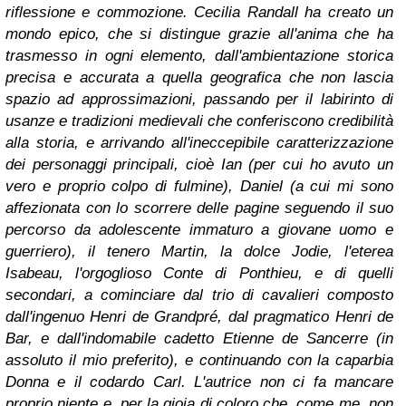
riflessione e commozione.
Cecilia Randall ha creato un
mondo epico, che si distingue grazie all'anima che ha
trasmesso in ogni elemento, dall'ambientazione storica
precisa e accurata a quella geografica che non lascia
spazio ad approssimazioni, passando per il labirinto di
usanze e tradizioni medievali che conferiscono credibilità
alla storia, e arrivando all'ineccepibile caratterizzazione
dei personaggi principali, cioè Ian (per cui ho avuto un
vero e proprio colpo di fulmine), Daniel (a cui mi sono
affezionata con lo scorrere delle pagine seguendo il suo
percorso da adolescente immaturo a giovane uomo e
guerriero), il tenero Martin, la dolce Jodie, l'eterea
Isabeau, l'orgoglioso Conte di Ponthieu, e di quelli
secondari, a cominciare dal trio di cavalieri composto
dall'ingenuo Henri de Grandpré, dal pragmatico Henri de
Bar, e dall'indomabile cadetto Etienne de Sancerre (in
assoluto il mio preferito), e continuando con la caparbia
Donna e il codardo Carl.
L'autrice non ci fa mancare
proprio niente e, per la gioia di coloro che, come me, non