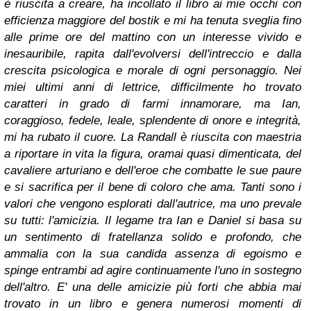
è riuscita a creare, ha incollato il libro ai mie occhi con
efficienza maggiore del bostik e mi ha tenuta sveglia fino
alle prime ore del mattino con un interesse vivido e
inesauribile, rapita dall'evolversi dell'intreccio e dalla
crescita psicologica e morale di ogni personaggio.
Nei
miei ultimi anni di lettrice, difficilmente ho trovato
caratteri in grado di farmi innamorare, ma Ian,
coraggioso, fedele, leale, splendente di onore e integrità,
mi ha rubato il cuore. La Randall è riuscita con maestria
a riportare in vita la figura, oramai quasi dimenticata, del
cavaliere arturiano e dell'eroe che combatte le sue paure
e si sacrifica per il bene di coloro che ama. Tanti sono i
valori che vengono esplorati dall'autrice, ma uno prevale
su tutti: l'amicizia. Il legame tra Ian e Daniel si basa su
un sentimento di fratellanza solido e profondo, che
ammalia con la sua candida assenza di egoismo e
spinge entrambi ad agire continuamente l'uno in sostegno
dell'altro. E' una delle amicizie più forti che abbia mai
trovato in un libro e genera numerosi momenti di