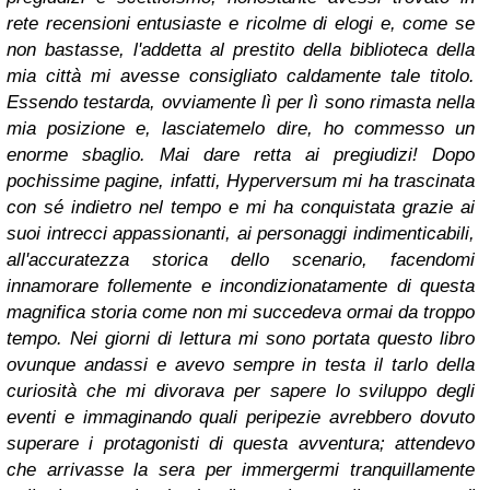
rete recensioni entusiaste e ricolme di elogi e, come se
non bastasse, l'addetta al prestito della biblioteca della
mia città mi avesse consigliato caldamente tale titolo.
Essendo testarda, ovviamente lì per lì sono rimasta nella
mia posizione e, lasciatemelo dire, ho commesso un
enorme sbaglio. Mai dare retta ai pregiudizi!
Dopo
pochissime pagine, infatti, Hyperversum mi ha trascinata
con sé indietro nel tempo e mi ha conquistata grazie ai
suoi intrecci appassionanti, ai personaggi indimenticabili,
all'accuratezza storica dello scenario, facendomi
innamorare follemente e incondizionatamente di questa
magnifica storia come non mi succedeva ormai da troppo
tempo. Nei giorni di lettura mi sono portata questo libro
ovunque andassi e avevo sempre in testa il tarlo della
curiosità che mi divorava per sapere lo sviluppo degli
eventi e immaginando quali peripezie avrebbero dovuto
superare i protagonisti di questa avventura; attendevo
che arrivasse la sera per immergermi tranquillamente