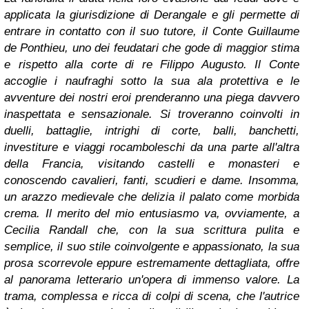
applicata la giurisdizione di Derangale e gli permette di
entrare in contatto con il suo tutore, il Conte Guillaume
de Ponthieu, uno dei feudatari che gode di maggior stima
e rispetto alla corte di re Filippo Augusto. Il Conte
accoglie i naufraghi sotto la sua ala protettiva e le
avventure dei nostri eroi prenderanno una piega davvero
inaspettata e sensazionale. S
i troveranno coinvolti in
duelli, battaglie, intrighi di corte, balli, banchetti,
investiture e viaggi rocamboleschi da una parte all'altra
della Francia, visitando castelli e monasteri e
conoscendo cavalieri, fanti, scudieri e dame. Insomma,
un arazzo medievale che delizia il palato come morbida
crema.
Il merito del mio entusiasmo va, ovviamente, a
Cecilia Randall che, con la sua scrittura pulita e
semplice, il suo stile coinvolgente e appassionato, la sua
prosa scorrevole eppure estremamente dettagliata, offre
al panorama letterario un'opera di immenso valore. La
trama, complessa e ricca di colpi di scena, che l'autrice