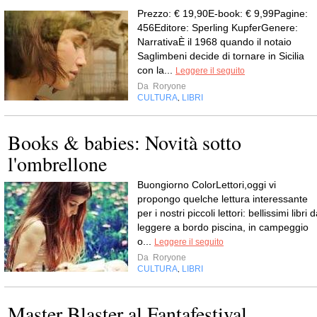
Prezzo: € 19,90E-book: € 9,99Pagine:
456Editore: Sperling KupferGenere:
NarrativaÈ il 1968 quando il notaio
Saglimbeni decide di tornare in Sicilia
con la...
Leggere il seguito
Da
Roryone
CULTURA
LIBRI
,
Books & babies: Novità sotto
l'ombrellone
Buongiorno ColorLettori,oggi vi
propongo quelche lettura interessante
per i nostri piccoli lettori: bellissimi libri 
leggere a bordo piscina, in campeggio
o...
Leggere il seguito
Da
Roryone
CULTURA
LIBRI
,
Master Blaster al Fantafestival