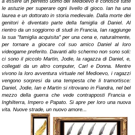
a essere un perfetto uomo del Medioevo e conosce tutte
le astuzie per superare ogni livello di gioco.
Ian ha una
laurea e un dottorato in storia medievale. Dalla morte dei
genitori è diventato parte della famiglia di Daniel. Al
rientro da un soggiorno di studi in Francia, Ian raggiunge
la sua "famiglia acquisita" per una cena e, naturalmente,
per tornare a giocare col suo amico Daniel al loro
videogame preferito.
Davanti allo schermo non sono soli:
ci sono il piccolo Martin, Jodie, la ragazza di Daniel, e,
collegati da un altro computer, Carl e Donna.
Mentre
vivono la loro avventura virtuale nel Medioevo, i ragazzi
vengono sorpresi da una tempesta che li tramortisce:
Daniel, Jodie, Ian e Martin si ritrovano in Fiandra, nel bel
mezzo della guerra che vede contrapposti Francia e
Inghilterra, Impero e Papato.
Si apre per loro una nuova
vita. Nuove strade, un nuovo amore...