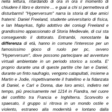
nella lettura, ritardando di ora in ora il momento di
chiudere il libro e dormire ... e guai a chi si permetteva di
disturbarmi!
"Hyperversum" narra la storia di due amici
fraterni: Daniel Freeland, studente universitario di fisica,
e Ian Maayrkas, figlio adottivo dei coniugi Freeland e
grandissimo appassionato di Storia Medievale, di cui sta
conseguendo il dottorato. Entrambi, nonostante
la
differenza
di età, hanno in comune l'interesse per un
famosissimo gioco di ruolo per pc, ovvero
"Hyperversum", dove possono partecipare ad avventure
virtuali ambientate in un periodo storico a scelta. E'
proprio durante una di queste partite che Ian e Daniel,
durante un finto naufragio, vengono catapultati, insieme a
Martin e Jodie, rispettivamente il fratellino e la fidanzata
di Daniel, e Carl e Donna, due loro amici, indietro nel
tempo, più precisamente nel 1214 in Fiandra, nel cuore
del conflitto tra Francia e Inghilterra. Sconvolto e
spaesato, il gruppo si ritrova in un mondo ostile e
violento, estraneo alla modernità e lontano dalla