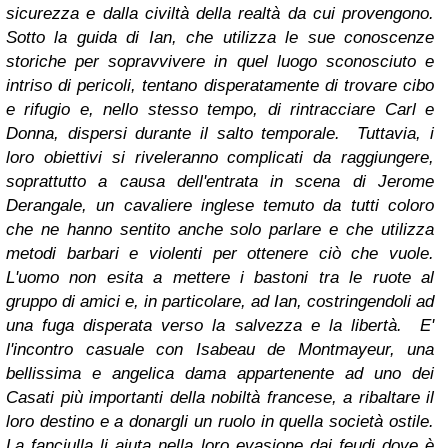
sicurezza e dalla civiltà della realtà da cui provengono.
Sotto la guida di Ian, che utilizza le sue conoscenze
storiche per sopravvivere in quel luogo sconosciuto e
intriso di pericoli, tentano disperatamente di trovare cibo
e rifugio e, nello stesso tempo, di rintracciare Carl e
Donna, dispersi durante il salto temporale.
Tuttavia, i
loro obiettivi si riveleranno complicati da raggiungere,
soprattutto a causa dell'entrata in scena di Jerome
Derangale, un cavaliere inglese temuto da tutti coloro
che ne hanno sentito anche solo parlare e che utilizza
metodi barbari e violenti per ottenere ciò che vuole.
L'uomo non esita a mettere i bastoni tra le ruote al
gruppo di amici e, in particolare, ad Ian, costringendoli ad
una fuga disperata verso la salvezza e la libertà. E'
l'incontro casuale con Isabeau de Montmayeur, una
bellissima e angelica dama appartenente ad uno dei
Casati più importanti della nobiltà francese, a ribaltare il
loro destino e a donargli un ruolo in quella società ostile.
La fanciulla li aiuta nella loro evasione dai feudi dove è