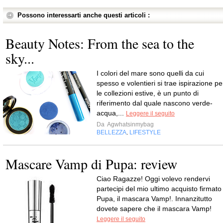
Possono interessarti anche questi articoli :
Beauty Notes: From the sea to the
sky...
I colori del mare sono quelli da cui
spesso e volentieri si trae ispirazione pe
le collezioni estive, è un punto di
riferimento dal quale nascono verde-
acqua,...
Leggere il seguito
Da
Agwhatsinmybag
BELLEZZA
LIFESTYLE
,
Mascare Vamp di Pupa: review
Ciao Ragazze! Oggi volevo rendervi
partecipi del mio ultimo acquisto firmato
Pupa, il mascara Vamp!. Innanzitutto
dovete sapere che il mascara Vamp!
Leggere il seguito