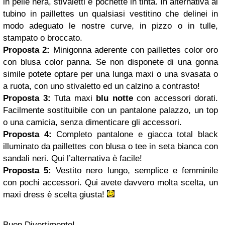
in pelle nera, stivaletti e pochette in tinta. In alternativa al
tubino in paillettes un qualsiasi vestitino che delinei in
modo adeguato le nostre curve, in pizzo o in tulle,
stampato o broccato.
Proposta 2:
Minigonna aderente con paillettes color oro
con blusa color panna. Se non disponete di una gonna
simile potete optare per una lunga maxi o una svasata o
a ruota, con uno stivaletto ed un calzino a contrasto!
Proposta 3:
Tuta maxi
blu notte
con accessori dorati.
Facilmente sostituibile con un pantalone palazzo, un top
o una camicia, senza dimenticare gli accessori.
Proposta 4:
Completo pantalone e giacca total black
illuminato da paillettes con blusa o tee in seta bianca con
sandali neri. Qui l’alternativa è facile!
Proposta 5:
Vestito nero lungo, semplice e femminile
con pochi accessori. Qui avete davvero molta scelta, un
maxi dress è scelta giusta!
Buon Divertimento!