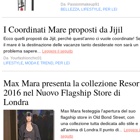
Da
Passionmakeup91
BELLEZZA
LIFESTYLE
PER LEI
,
,
I Coordinati Mare proposti da Jijil
Ecco quelli proposti da Jijil, perchè quest'anno ci vuole coordinate! S
il mare è la destinazione delle vacanze tanto desiderate non sarà un
problema sapere...
Leggere il seguito
Da
Yourfashionchic01
LIFESTYLE
MODA E TREND
PER LEI
,
,
Max Mara presenta la collezione Resor
2016 nel Nuovo Flagship Store‏ di
Londra
Max Mara festeggia l'apertura del suo
flagship store in Old Bond Street, con
una collezione tutta dedicata allo stile e
all'anima di Londra.Il punto di...
Leggere i
seguito