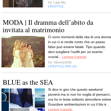
Da
Lago Blu
LIFESTYLE
MODA | Il dramma dell’abito da
invitata al matrimonio
Ci sono momenti della vita di una donna
in cui ci si rende conto che un passo
falso può essere fatale. Tipo quando
devi scegliere l’outfit per un evento
crucial...
Leggere il seguito
Da
Siboney2046
LIFESTYLE
PER LEI
,
BLUE as the SEA
Si dice in giro che questo weekend
pioverà ma io non ho voglia di pensarci,
ora ho in testa soltanto atmosfere estive
Guardare ambientazioni in cui il blu è...
Leggere il seguito