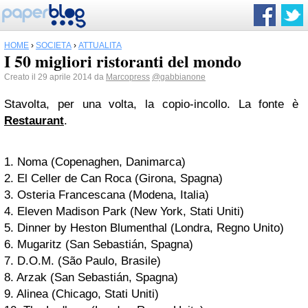
HOME
›
SOCIETÀ
›
ATTUALITÀ
I 50 migliori ristoranti del mondo
Creato il 29 aprile 2014 da
Marcopress
@gabbianone
Stavolta, per una volta, la copio-incollo. La fonte è
Restaurant
.
1. Noma (Copenaghen, Danimarca)
2. El Celler de Can Roca (Girona, Spagna)
3. Osteria Francescana (Modena, Italia)
4. Eleven Madison Park (New York, Stati Uniti)
5. Dinner by Heston Blumenthal (Londra, Regno Unito)
6. Mugaritz (San Sebastián, Spagna)
7. D.O.M. (São Paulo, Brasile)
8. Arzak (San Sebastián, Spagna)
9. Alinea (Chicago, Stati Uniti)