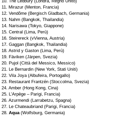
10. The Ledbury (Londra, Regno Unito)
11. Mirazur (Menton, Francia)
12. Vendôme (Bergisch Gladbach, Germania)
13. Nahm (Bangkok, Thailandia)
14. Narisawa (Tokyo, Giappone)
15. Central (Lima, Perù)
16. Steirereck (vVienna, Austria)
17. Gaggan (Bangkok, Thailandia)
18. Astrid y Gaston (Lima, Perù)
19. Fäviken (Järpen, Svezia)
20. Pujol (Città del Messico, Messico)
21. Le Bernardin (New York, Stati Uniti)
22. Vila Joya (Albufeira, Portogallo)
23. Restaurant Frantzén (Stoccolma, Svezia)
24. Amber (Hong Kong, Cina)
25. L’Arpège – Parigi, Francia)
26. Azurmendi (Larrabetzu, Spagna)
27. Le Chateaubriand (Parigi, Francia)
28.
Aqua
(Wolfsburg, Germania)