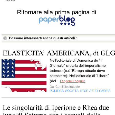
Ritornare alla prima pagina di
Possono interessarti anche questi articoli :
ELASTICITA’ AMERICANA, di GL
Nell’editoriale di Domenica de “Il
Giornale” si parla dell’imperialismo
tedesco (cui l’Europa attuale deve
sottostare). Nell’editoriale di “Libero”
(del...
Leggere il seguito
Da
Conflittiestrategie
POLITICA
SOCIETÀ
STORIA E FILOSOFIA
,
,
Le singolarità di Iperione e Rhea due
lune di Saturno con i sorvoli della