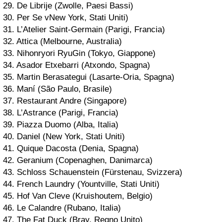
29. De Librije (Zwolle, Paesi Bassi)
30. Per Se vNew York, Stati Uniti)
31. L’Atelier Saint-Germain (Parigi, Francia)
32. Attica (Melbourne, Australia)
33. Nihonryori RyuGin (Tokyo, Giappone)
34. Asador Etxebarri (Atxondo, Spagna)
35. Martin Berasategui (Lasarte-Oria, Spagna)
36. Maní (São Paulo, Brasile)
37. Restaurant Andre (Singapore)
38. L’Astrance (Parigi, Francia)
39. Piazza Duomo (Alba, Italia)
40. Daniel (New York, Stati Uniti)
41. Quique Dacosta (Denia, Spagna)
42. Geranium (Copenaghen, Danimarca)
43. Schloss Schauenstein (Fürstenau, Svizzera)
44. French Laundry (Yountville, Stati Uniti)
45. Hof Van Cleve (Kruishoutem, Belgio)
46. Le Calandre (Rubano, Italia)
47. The Fat Duck (Bray, Regno Unito)