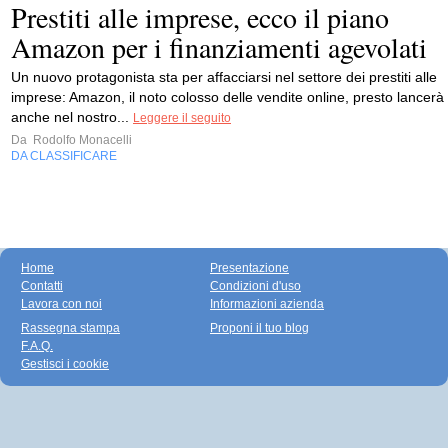
Prestiti alle imprese, ecco il piano
Amazon per i finanziamenti agevolati
Un nuovo protagonista sta per affacciarsi nel settore dei prestiti alle
imprese: Amazon, il noto colosso delle vendite online, presto lancerà
anche nel nostro...
Leggere il seguito
Da
Rodolfo Monacelli
DA CLASSIFICARE
Home
Presentazione
Contatti
Condizioni d'uso
Lavora con noi
Informazioni azienda
Rassegna stampa
Proponi il tuo blog
F.A.Q.
Gestisci i cookie