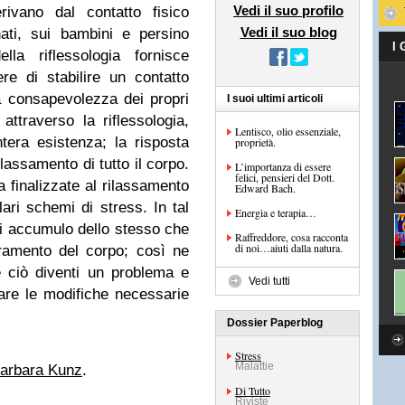
Vedi il suo profilo
rivano dal contatto fisico
Vedi il suo blog
ati, sui bambini e persino
I
lla riflessologia fornisce
re di stabilire un contatto
a consapevolezza dei propri
I suoi ultimi articoli
attraverso la riflessologia,
Lentisco, olio essenziale,
intera esistenza; la risposta
proprietà.
ilassamento di tutto il corpo.
L’importanza di essere
felici, pensieri del Dott.
ia finalizzate al rilassamento
Edward Bach.
lari schemi di stress. In tal
Energia e terapia…
di accumulo dello stesso che
Raffreddore, cosa racconta
di noi…aiuti dalla natura.
ramento del corpo; così ne
 ciò diventi un problema e
Vedi tutti
are le modifiche necessarie
Dossier Paperblog
Stress
Malattie
barbara Kunz
.
Di Tutto
Riviste