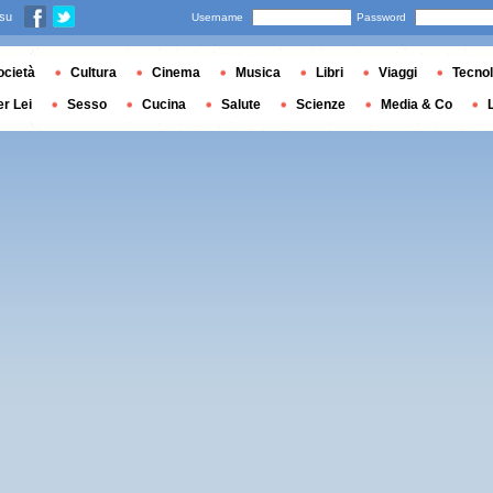
 su
Username
Password
ocietà
Cultura
Cinema
Musica
Libri
Viaggi
Tecnol
er Lei
Sesso
Cucina
Salute
Scienze
Media & Co