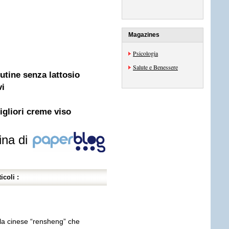
Magazines
Psicologia
Salute e Benessere
utine senza lattosio
vi
gliori creme viso
ina di
icoli :
ola cinese “rensheng” che