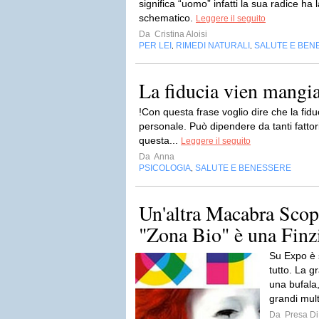
significa “uomo” infatti la sua radice ha
schematico.
Leggere il seguito
Da
Cristina Aloisi
PER LEI
RIMEDI NATURALI
SALUTE E BEN
,
,
La fiducia vien mangi
!Con questa frase voglio dire che la fidu
personale. Può dipendere da tanti fattori
questa...
Leggere il seguito
Da
Anna
PSICOLOGIA
SALUTE E BENESSERE
,
Un'altra Macabra Scop
"Zona Bio" è una Finz
Su Expo è st
tutto. La 
una bufala,
grandi mult
Da
Presa Di