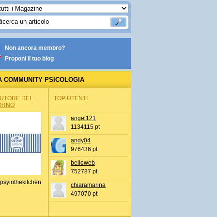
Non ancora membro?
Proponi il tuo blog
A COMMUNITY PSICOLOGIA
AUTORE DEL
TOP UTENTI
ORNO
angel121
1134115 pt
andy04
976436 pt
belloweb
752787 pt
psyinthekitchen
chiaramarina
497070 pt