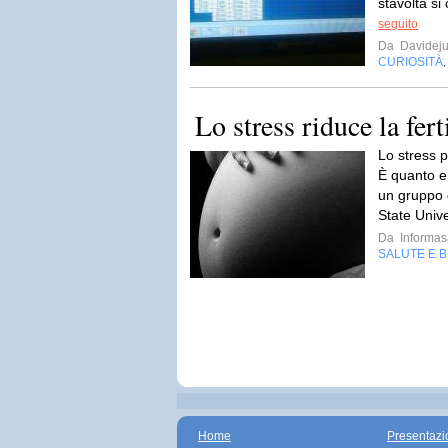
stavolta si
seguito
Da
Davideju
CURIOSITÀ
Lo stress riduce la fert
Lo stress p
È quanto e
un gruppo d
State Unive
Da
Informas
SALUTE E 
Home
Presentazi