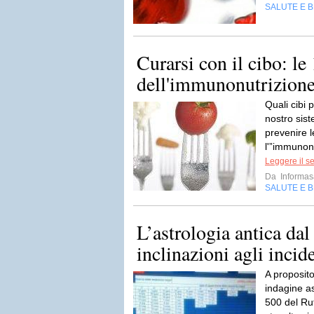
SALUTE E 
Curarsi con il cibo: le
dell'immunonutrizion
Quali cibi 
nostro sis
prevenire 
l'”immunonu
Leggere il s
Da
Informas
SALUTE E 
L’astrologia antica dal
inclinazioni agli incide
A proposito
indagine as
500 del Rut