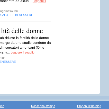
 concentra ad alcun...
Leggere il
ngometrolibri
SALUTE E BENESSERE
,
ilità delle donne
uò ridurre la fertilità delle donne.
merge da uno studio condotto da
i ricercatori americani (Ohio
rsity...
Leggere il seguito
alus
BENESSERE
one
Rassegna stampa
Proponi il tuo blog