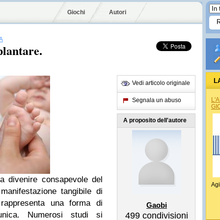
Giochi
Autori
A
plantare.
L
Vedi articolo originale
L'
Segnala un abuso
GI
A proposito dell'autore
 a divenire consapevole del
Agi
manifestazione tangibile di
co rappresenta una forma di
Gaobi
unica. Numerosi studi si
499
condivisioni