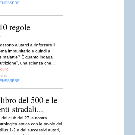
BENESSERE
 10 regole
e
possono aiutarci a rinforzare il
tema immunitario e quindi a
le malattie? È quanto indaga
trizione”, una scienza che...
eguito
alus
BENESSERE
 libro del 500 e le
nti stradali...
 del club dei 27,la nostra
trologica antica con le tavole del
ilius 1-2 e dei successivi autori,