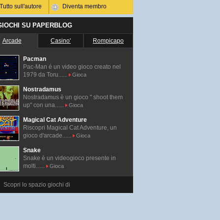
Tutto sull'autore
Diventa membro
 GIOCHI SU PAPERBLOG
Arcade
Casino'
Rompicapo
Pacman
Pac-Man é un video gioco creato nel
1979 da Toru......
Gioca
Nostradamus
Nostradamus è un gioco " shoot them
up" con una......
Gioca
Magical Cat Adventure
Riscopri Magical Cat Adventure, un
gioco d'arcade......
Gioca
Snake
Snake è un videogioco presente in
molti......
Gioca
Scopri lo spazio giochi di