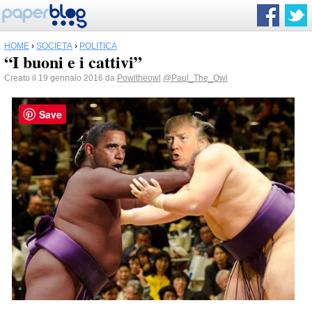
HOME
›
SOCIETÀ
›
POLITICA
“I buoni e i cattivi”
Creato il 19 gennaio 2016 da
Powltheowl
@Paul_The_Owl
Save