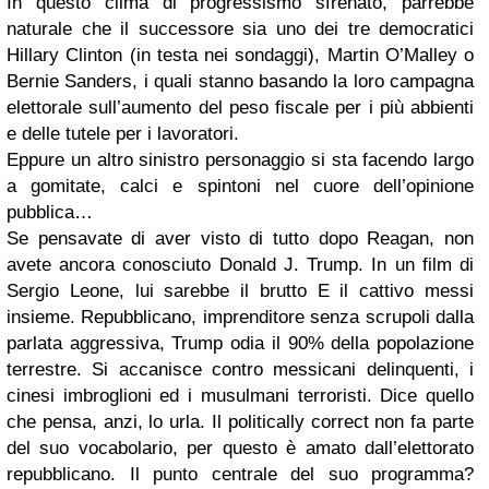
In questo clima di progressismo sfrenato, parrebbe
naturale che il successore sia uno dei tre democratici
Hillary Clinton (in testa nei sondaggi), Martin O’Malley o
Bernie Sanders, i quali stanno basando la loro campagna
elettorale sull’aumento del peso fiscale per i più abbienti
e delle tutele per i lavoratori.
Eppure un altro sinistro personaggio si sta facendo largo
a gomitate, calci e spintoni nel cuore dell’opinione
pubblica…
Se pensavate di aver visto di tutto dopo Reagan, non
avete ancora conosciuto Donald J. Trump. In un film di
Sergio Leone, lui sarebbe il brutto E il cattivo messi
insieme. Repubblicano, imprenditore senza scrupoli dalla
parlata aggressiva, Trump odia il 90% della popolazione
terrestre. Si accanisce contro messicani delinquenti, i
cinesi imbroglioni ed i musulmani terroristi. Dice quello
che pensa, anzi, lo urla. Il politically correct non fa parte
del suo vocabolario, per questo è amato dall’elettorato
repubblicano. Il punto centrale del suo programma?