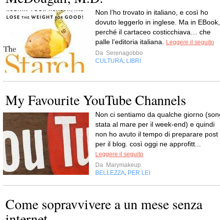
Non l’ho trovato in italiano, e così ho
dovuto leggerlo in inglese. Ma in EBook,
perché il cartaceo costicchiava… che
palle l’editoria italiana.
Leggere il seguito
Da
Serenagobbo
CULTURA
LIBRI
,
My Favourite YouTube Channels
Non ci sentiamo da qualche giorno (son
stata al mare per il week-end) e quindi
non ho avuto il tempo di preparare post
per il blog. così oggi ne approfitt...
Leggere il seguito
Da
Marymakeup
BELLEZZA
PER LEI
,
Come sopravvivere a un mese senza
internet