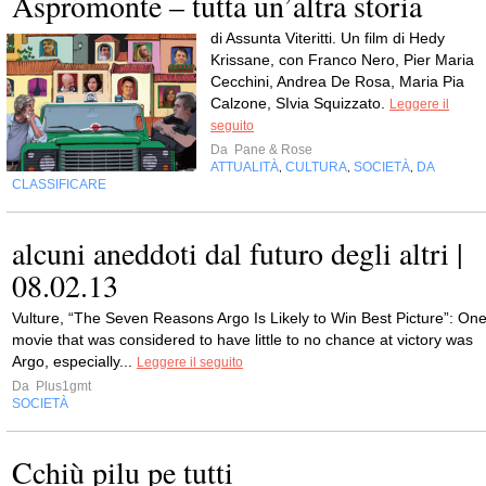
Aspromonte – tutta un’altra storia
di Assunta Viteritti. Un film di Hedy
Krissane, con Franco Nero, Pier Maria
Cecchini, Andrea De Rosa, Maria Pia
Calzone, SIvia Squizzato.
Leggere il
seguito
Da
Pane & Rose
ATTUALITÀ
CULTURA
SOCIETÀ
DA
,
,
,
CLASSIFICARE
alcuni aneddoti dal futuro degli altri |
08.02.13
Vulture, “The Seven Reasons Argo Is Likely to Win Best Picture”: On
movie that was considered to have little to no chance at victory was
Argo, especially...
Leggere il seguito
Da
Plus1gmt
SOCIETÀ
Cchiù pilu pe tutti