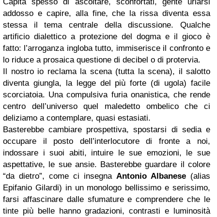
Capita spesso di ascoltare, sconfortati, gente urlarsi
addosso e capire, alla fine, che la rissa diventa essa
stessa il tema centrale della discussione. Qualche
artificio dialettico a protezione del dogma e il gioco è
fatto: l’arroganza ingloba tutto, immiserisce il confronto e
lo riduce a prosaica questione di decibel o di protervia.
Il nostro io reclama la scena (tutta la scena), il salotto
diventa giungla, la legge del più forte (di ugola) facile
scorciatoia. Una compulsiva furia onanistica, che rende
centro dell’universo quel maledetto ombelico che ci
deliziamo a contemplare, quasi estasiati.
Basterebbe cambiare prospettiva, spostarsi di sedia e
occupare il posto dell’interlocutore di fronte a noi,
indossare i suoi abiti, intuire le sue emozioni, le sue
aspettative, le sue ansie. Basterebbe guardare il colore
“da dietro”, come ci insegna
Antonio Albanese
(alias
Epifanio Gilardi) in un monologo bellissimo e serissimo,
farsi affascinare dalle sfumature e comprendere che le
tinte più belle hanno gradazioni, contrasti e luminosità