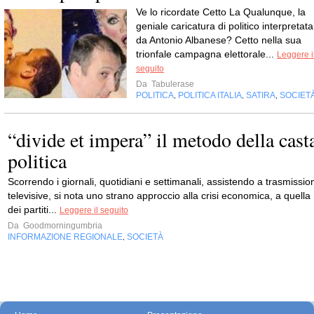
Ve lo ricordate Cetto La Qualunque, la
geniale caricatura di politico interpretata
da Antonio Albanese? Cetto nella sua
trionfale campagna elettorale...
Leggere i
seguito
Da
Tabulerase
POLITICA
POLITICA ITALIA
SATIRA
SOCIET
,
,
,
“divide et impera” il metodo della cast
politica
Scorrendo i giornali, quotidiani e settimanali, assistendo a trasmission
televisive, si nota uno strano approccio alla crisi economica, a quella
dei partiti...
Leggere il seguito
Da
Goodmorningumbria
INFORMAZIONE REGIONALE
SOCIETÀ
,