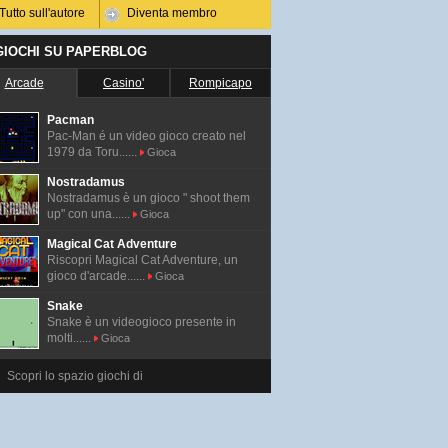
Tutto sull'autore
Diventa membro
 GIOCHI SU PAPERBLOG
Arcade
Casino'
Rompicapo
Pacman
Pac-Man é un video gioco creato nel
1979 da Toru......
Gioca
Nostradamus
Nostradamus è un gioco " shoot them
up" con una......
Gioca
Magical Cat Adventure
Riscopri Magical Cat Adventure, un
gioco d'arcade......
Gioca
Snake
Snake è un videogioco presente in
molti......
Gioca
Scopri lo spazio giochi di