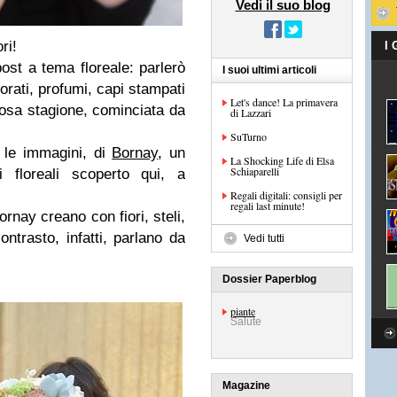
Vedi il suo blog
ri!
I
st a tema floreale: parlerò
I suoi ultimi articoli
lorati, profumi, capi stampati
Let's dance! La primavera
osa stagione, cominciata da
di Lazzari
SuTurno
e le immagini, di
Bornay
, un
La Shocking Life di Elsa
Schiaparelli
i floreali scoperto qui, a
Regali digitali: consigli per
regali last minute!
ornay creano con fiori, steli,
ontrasto, infatti, parlano da
Vedi tutti
Dossier Paperblog
piante
Salute
Magazine