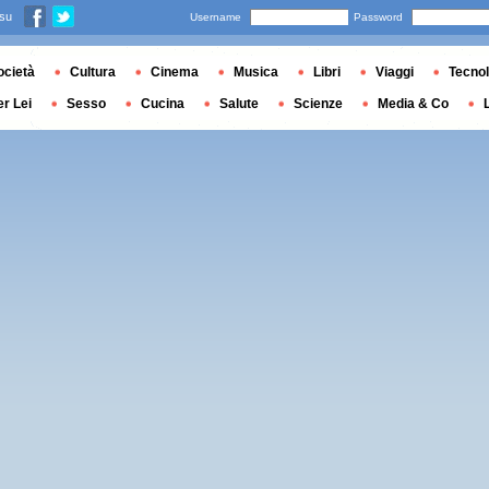
 su
Username
Password
ocietà
Cultura
Cinema
Musica
Libri
Viaggi
Tecnol
er Lei
Sesso
Cucina
Salute
Scienze
Media & Co