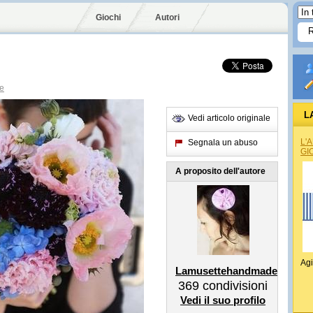
Giochi
Autori
e
L
Vedi articolo originale
L'
Segnala un abuso
GI
A proposito dell'autore
Agi
Lamusettehandmade
369
condivisioni
Vedi il suo profilo