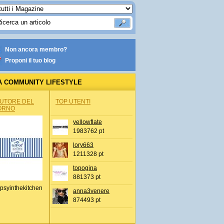
Non ancora membro?
Proponi il tuo blog
A COMMUNITY LIFESTYLE
AUTORE DEL
TOP UTENTI
ORNO
yellowflate
1983762 pt
lory663
1211328 pt
topogina
881373 pt
psyinthekitchen
anna3venere
874493 pt