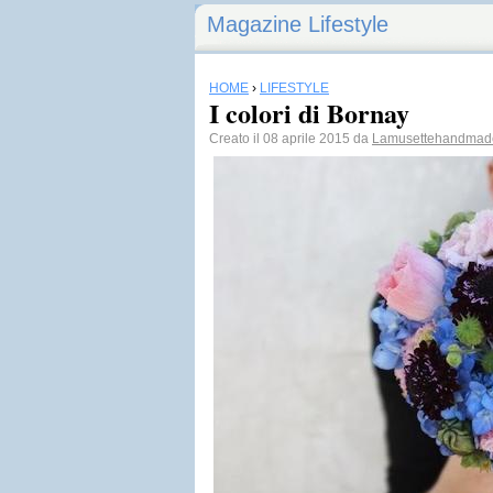
Magazine Lifestyle
HOME
›
LIFESTYLE
I colori di Bornay
Creato il 08 aprile 2015 da
Lamusettehandmad