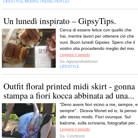
LIFESTYLE
MODA E TREND
PER LEI
,
,
Un lunedì inspirato – GipsyTips.
Cerca di essere felice con quello che
hai, mentre lavori per ottenere ciò che
vuoi. Buon lunedì Gipsies. Spero che il
vostro stia procedendo meglio del mio.
Leggere il seguito
Da
Agipsyinthekitchen
LIFESTYLE
Outfit floral printed midi skirt - gonna
stampa a fiori kocca abbinata ad una...
"Devo avere fiori vicino a me, sempre, e
sempre".. Diceva Monet ed io, la penso
allo stesso modo. Fiori ovunque. Sul
balcone, sulla scrivania, fotografati per..
Leggere il seguito
Da
Colorblock