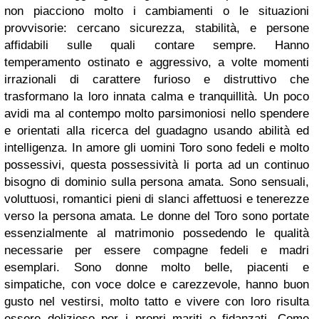
non piacciono molto i cambiamenti o le situazioni
provvisorie: cercano sicurezza, stabilità, e persone
affidabili sulle quali contare sempre. Hanno
temperamento ostinato e aggressivo, a volte momenti
irrazionali di carattere furioso e distruttivo che
trasformano la loro innata calma e tranquillità.
Un poco
avidi ma al contempo molto parsimoniosi nello spendere
e orientati alla ricerca del guadagno usando abilità ed
intelligenz
a. In amore gli uomini Toro sono fedeli e molto
possessivi, questa possessività li porta ad un continuo
bisogno di dominio sulla persona amata. Sono
sensuali,
voluttuosi, romantici pieni di slanci affettuosi e tenerezze
verso la persona amata. Le donne del Toro sono portate
essenzialmente al matrimonio possedendo le qualità
necessarie per essere compagne fedeli e madri
esemplari. Sono donne molto belle, piacenti e
simpatiche, con voce dolce e carezzevole, hanno buon
gusto nel vestirsi, molto tatto e vivere con loro risulta
essere delizioso per i propri mariti o fidanzati. Come