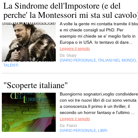
La Sindrome dell'Impostore (e del
perche' la Montessori mi sta sul cavolo
A volte la gente mi contatta tramite il bl
e mi chiede consigli sul PhD. Per
esempio mi chiede se e' meglio farlo in
Europa o in USA. Io tentavo di dare...
Leggere il seguito
Da
Giupy
DIARIO PERSONALE
ITALIANI NEL MONDO
,
,
TALENTI
"Scoperte italiane"
Buongiorno sognatori,voglio condividere
con voi tre nuovi libri di cui sono venuta
a conoscenza.Il primo è un thriller, il
secondo un horror fantasy e l'ultimo ...
Leggere il seguito
Da
Franci
DIARIO PERSONALE
LIBRI
,