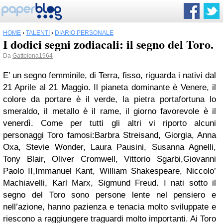
HOME
›
TALENTI
›
DIARIO PERSONALE
I dodici segni zodiacali: il segno del Toro.
Da
Gattolona1964
E’ un segno femminile, di Terra, fisso, riguarda i nativi dal
21 Aprile al 21 Maggio. Il pianeta dominante è Venere, il
colore da portare è il verde, la pietra portafortuna lo
smeraldo, il metallo è il rame, il giorno favorevole è il
venerdì.
Come per tutti gli altri vi riporto alcuni
personaggi Toro famosi:Barbra Streisand, Giorgia, Anna
Oxa, Stevie Wonder, Laura Pausini, Susanna Agnelli,
Tony Blair, Oliver Cromwell, Vittorio Sgarbi,Giovanni
Paolo II,Immanuel Kant, William Shakespeare, Niccolo’
Machiavelli, Karl Marx, Sigmund Freud. I nati sotto il
segno del Toro sono persone lente nel pensiero e
nell’azione, hanno pazienza e tenacia molto sviluppate e
riescono a raggiungere traguardi molto importanti. Ai Toro