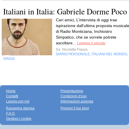
Italiani in Italia: Gabriele Dorme Poco
Cari amici, L’intervista di oggi trae
ispirazione dall’ultima proposta musical
di Radio Monticiana, Inchiostro
Simpatico, che se vorrete potrete
ascoltare...
Leggere il seguito
Da
Nicoletta Frasca
DIARIO PERSONALE
ITALIANI NEL MONDO
,
,
VIAGGI
Home
Presentazione
Contatti
Condizioni d'uso
Lavora con noi
Informazioni azienda
Rassegna stampa
Proponi il tuo blog
F.A.Q.
Gestisci i cookie