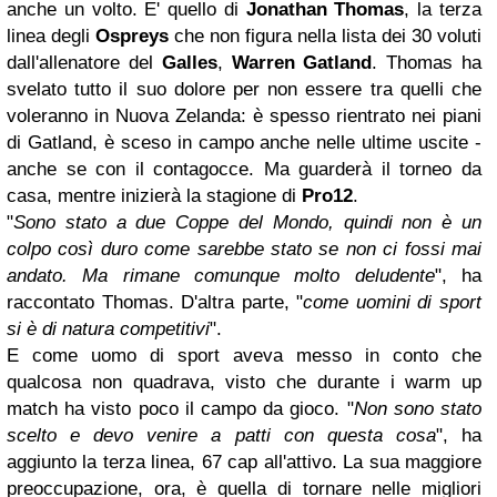
anche un volto. E' quello di
Jonathan Thomas
, la terza
linea degli
Ospreys
che non figura nella lista dei 30 voluti
dall'allenatore del
Galles
,
Warren Gatland
. Thomas ha
svelato tutto il suo dolore per non essere tra quelli che
voleranno in Nuova Zelanda: è spesso rientrato nei piani
di Gatland, è sceso in campo anche nelle ultime uscite -
anche se con il contagocce. Ma guarderà il torneo da
casa, mentre inizierà la stagione di
Pro12
.
"
Sono stato a due Coppe del Mondo, quindi non è un
colpo così duro come sarebbe stato se non ci fossi mai
andato. Ma rimane comunque molto deludente
", ha
raccontato Thomas. D'altra parte, "
come uomini di sport
si è di natura competitivi
".
E come uomo di sport aveva messo in conto che
qualcosa non quadrava, visto che durante i warm up
match ha visto poco il campo da gioco. "
Non sono stato
scelto e devo venire a patti con questa cosa
", ha
aggiunto la terza linea, 67 cap all'attivo. La sua maggiore
preoccupazione, ora, è quella di tornare nelle migliori