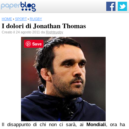
HOME
›
SPORT
›
RUGBY
I dolori di Jonathan Thomas
Creato il 24 agosto 2011 da
Rightrugby
Save
Il disappunto di chi non ci sarà, ai
Mondiali
, ora ha