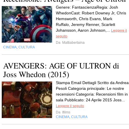
Genere: FantascienzaRegia: Josh
WhedonCast: Robert Downey Jr, Chris
Hemsworth, Chris Evans, Mark
Ruffalo, Jeremy Renner, Scarlett
Johansson, Aaron Johnson,...
Leggere il
seguito
Da
Mattiabertaina
CINEMA
CULTURA
,
AVENGERS: AGE OF ULTRON di
Joss Whedon (2015)
Stampa Email Dettagli Scritto da Andrea
Pesoli Categoria principale: Le nostre
recensioni Categoria: Recensioni film in
sala Pubblicato: 24 Aprile 2015 Joss...
Leggere il seguito
Da
Ifilms
CINEMA
CULTURA
,