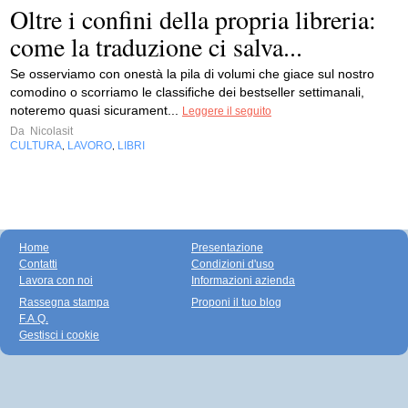
Oltre i confini della propria libreria:
come la traduzione ci salva...
Se osserviamo con onestà la pila di volumi che giace sul nostro
comodino o scorriamo le classifiche dei bestseller settimanali,
noteremo quasi sicurament...
Leggere il seguito
Da
Nicolasit
CULTURA
LAVORO
LIBRI
,
,
Home
Presentazione
Contatti
Condizioni d'uso
Lavora con noi
Informazioni azienda
Rassegna stampa
Proponi il tuo blog
F.A.Q.
Gestisci i cookie