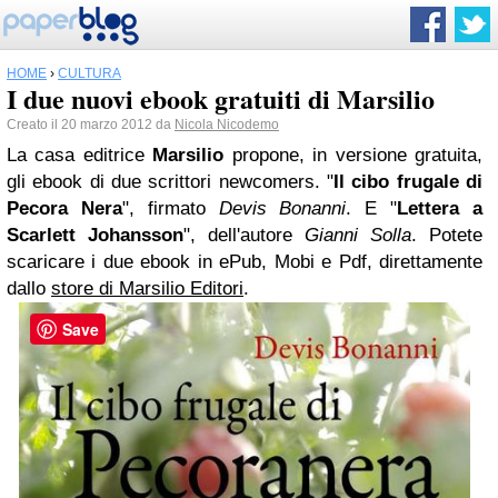
HOME
›
CULTURA
I due nuovi ebook gratuiti di Marsilio
Creato il 20 marzo 2012 da
Nicola Nicodemo
La casa editrice
Marsilio
propone, in versione gratuita,
gli ebook di due scrittori newcomers. "
Il cibo frugale di
Pecora Nera
", firmato
Devis Bonanni
. E "
Lettera a
Scarlett Johansson
", dell'autore
Gianni Solla
. Potete
scaricare i due ebook in ePub, Mobi e Pdf, direttamente
dallo
store di Marsilio Editori
.
Save