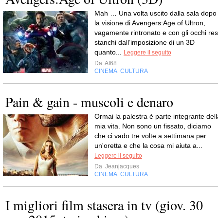
Mah … Una volta uscito dalla sala dopo
la visione di Avengers:Age of Ultron,
vagamente rintronato e con gli occhi res
stanchi dall’imposizione di un 3D
quanto...
Leggere il seguito
Da
Af68
CINEMA
CULTURA
,
Pain & gain - muscoli e denaro
Ormai la palestra è parte integrante dell
mia vita. Non sono un fissato, diciamo
che ci vado tre volte a settimana per
un'oretta e che la cosa mi aiuta a...
Leggere il seguito
Da
Jeanjacques
CINEMA
CULTURA
,
I migliori film stasera in tv (giov. 30