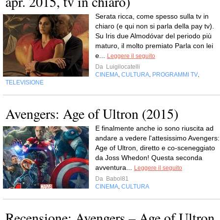
apr. 2015, tv in chiaro)
Serata ricca, come spesso sulla tv in
chiaro (e qui non si parla della pay tv).
Su Iris due Almodóvar del periodo più
maturo, il molto premiato Parla con lei
e...
Leggere il seguito
Da
Luigilocatelli
CINEMA
CULTURA
PROGRAMMI TV
,
,
,
TELEVISIONE
Avengers: Age of Ultron (2015)
E finalmente anche io sono riuscita ad
andare a vedere l'attesissimo Avengers:
Age of Ultron, diretto e co-sceneggiato
da Joss Whedon! Questa seconda
avventura...
Leggere il seguito
Da
Babol81
CINEMA
CULTURA
,
Recensione: Avengers – Age of Ultron