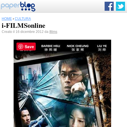
HOME
›
CULTURA
i-FILMSonline
Creato il 16 dicembre 2012 da
Ifilms
Save