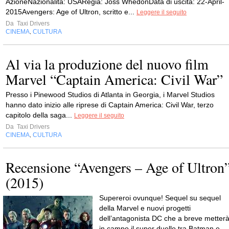
AzioneNazionalita: USARegia: Joss WhedonData di uscita: 22-April-
2015Avengers: Age of Ultron, scritto e...
Leggere il seguito
Da
Taxi Drivers
CINEMA
CULTURA
,
Al via la produzione del nuovo film
Marvel “Captain America: Civil War”
Presso i Pinewood Studios di Atlanta in Georgia, i Marvel Studios
hanno dato inizio alle riprese di Captain America: Civil War, terzo
capitolo della saga...
Leggere il seguito
Da
Taxi Drivers
CINEMA
CULTURA
,
Recensione “Avengers – Age of Ultron
(2015)
Supereroi ovunque! Sequel su sequel
della Marvel e nuovi progetti
dell’antagonista DC che a breve metter
in campo il super duello tra Batman e