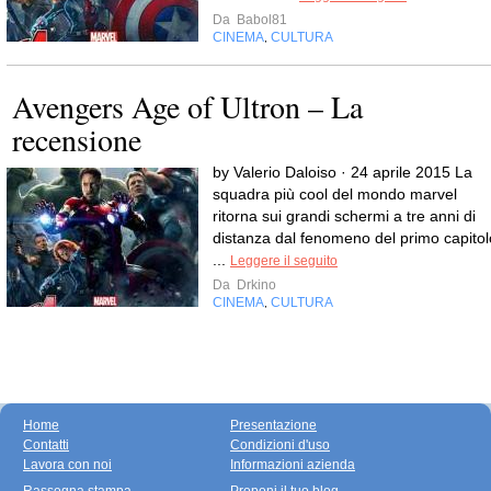
Da
Babol81
CINEMA
CULTURA
,
Avengers Age of Ultron – La
recensione
by Valerio Daloiso · 24 aprile 2015 La
squadra più cool del mondo marvel
ritorna sui grandi schermi a tre anni di
distanza dal fenomeno del primo capitol
...
Leggere il seguito
Da
Drkino
CINEMA
CULTURA
,
Home
Presentazione
Contatti
Condizioni d'uso
Lavora con noi
Informazioni azienda