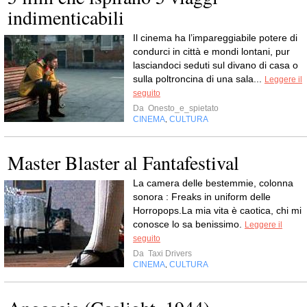
indimenticabili
Il cinema ha l’impareggiabile potere di
condurci in città e mondi lontani, pur
lasciandoci seduti sul divano di casa o
sulla poltroncina di una sala...
Leggere il
seguito
Da
Onesto_e_spietato
CINEMA
CULTURA
,
Master Blaster al Fantafestival
La camera delle bestemmie, colonna
sonora : Freaks in uniform delle
Horropops.La mia vita è caotica, chi mi
conosce lo sa benissimo.
Leggere il
seguito
Da
Taxi Drivers
CINEMA
CULTURA
,