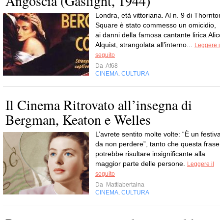
Angoscia (Gaslight, 1944)
Londra, età vittoriana. Al n. 9 di Thornto
Square è stato commesso un omicidio,
ai danni della famosa cantante lirica Alic
Alquist, strangolata all’interno...
Leggere i
seguito
Da
Af68
CINEMA
CULTURA
,
Il Cinema Ritrovato all’insegna di
Bergman, Keaton e Welles
L’avrete sentito molte volte: “È un festiva
da non perdere”, tanto che questa frase
potrebbe risultare insignificante alla
maggior parte delle persone.
Leggere il
seguito
Da
Mattiabertaina
CINEMA
CULTURA
,